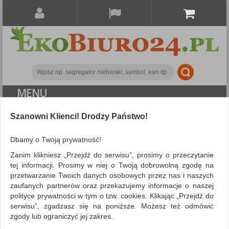
MENU
|
Szanowni Klienci! Drodzy Państwo!
KATEGORIE
MARKI
Dbamy o Twoją prywatność!
Zanim klikniesz „Przejdź do serwisu”, prosimy o przeczytanie
KONTIS
tej informacji. Prosimy w niej o Twoją dobrowolną zgodę na
(22) 46 55 771
przetwarzanie Twoich danych osobowych przez nas i naszych
zaufanych partnerów oraz przekazujemy informacje o naszej
NISZCZARKI I URZĄDZENIA -
508 280 025
polityce prywatności w tym o tzw. cookies. Klikając „Przejdź do
serwisu”, zgadzasz się na poniższe. Możesz też odmówić
KONTAKT
zgody lub ograniczyć jej zakres.
MAPA STRONY