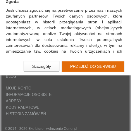
EKO BIURO
Zgoda
REGULAMIN
Jeśli chcesz zgodzić się na przetwarzanie przez nas i naszych
O FIRMIE
zaufanych partnerów, Twoich danych osobowych, które
POLITYKA PRYWATNOŚCI
udostępniasz w historii przeglądania stron i aplikacji
KLAUZULA INFORMACYJNA
internetowych, w celach marketingowych (obejmujących
zautomatyzowaną analizę Twojej aktywności na stronach
NOWOŚCI
internetowych w celu ustalenia Twoich potencjalnych
BESTSELLERY
zainteresowań dla dostosowania reklamy i oferty), w tym na
PROMOCJE
umieszczanie tzw. cookies na Twoich urządzeniach i ich
odczytywanie, kliknij przycisk „Przejdź do serwisu”.
PRODUCENCI
PROGRAM LOJALNOŚCIOWY
Jeśli nie chcesz wyrazić zgody lub ograniczyć jej zakres, kliknij
Szczegóły
PRZEJDŹ DO SERWISU
TRANSPORT
„Szczegóły”, gdzie znajdziesz wszelkie informacje o tym jak to
BLOG
zrobić . Te same informacje znajdziesz także na podstronie z
naszą polityką prywatności obowiązującą od 25 maja 2018.
MOJE KONTO
W przypadku użytkowników zalogowanych, aby umożliwić
INFORMACJE OSOBISTE
prawidłową realizację Umowy z Państwem i związane z tym
ADRESY
prawidłowe działanie naszej strony www, a w szczególności
KODY RABATOWE
np. wysłanie potwierdzenia zamówienia na Państwa email lub
HISTORIA ZAMÓWIEŃ
wyświetlenie Państwu prawidłowych informacji o promocjach
czy cenach indywidualnych, ważna jest Państwa wcześniejsza
zgoda której udzieliliście podczas zakładania konta.
© 2014 - 2026 Eko biuro | wdrożenie
Conor.pl