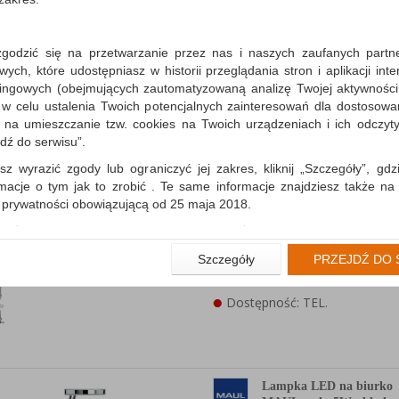
PRODUCTS, 20W, haloge
wykonana z tworzywa sztucznego, alu
szkła, zawiera żarówkę halogenową J
zgodzić się na przetwarzanie przez nas i naszych zaufanych partn
(trzon...
ch, które udostępniasz w historii przeglądania stron i aplikacji int
ingowych (obejmujących zautomatyzowaną analizę Twojej aktywności
Dostępność: TEL.
 w celu ustalenia Twoich potencjalnych zainteresowań dla dostosowa
m na umieszczanie tzw. cookies na Twoich urządzeniach i ich odczytyw
jdź do serwisu”.
sz wyrazić zgody lub ograniczyć jej zakres, kliknij „Szczegóły”, gdz
rmacje o tym jak to zrobić . Te same informacje znajdziesz także na
Lampka LED na biurko
ą prywatności obowiązującą od 25 maja 2018.
MAULwork, 21W, ze
ściemniaczem, mocowana
użytkowników zalogowanych, aby umożliwić prawidłową realiza
zaciskiem, biała
wiązane z tym prawidłowe działanie naszej strony www, a w szcze
Szczegóły
PRZEJDŹ DO 
lampa LED dla profesjonalistów do oś
wierdzenia zamówienia na Państwa email lub wyświetlenie Państwu 
miejsca pracy…
 promocjach czy cenach indywidualnych, ważna jest Państwa wcześn
Dostępność: TEL.
liście podczas zakładania konta.
 zgoda jest dobrowolna i można ją w dowolnym momencie wycofać.
rywatności (rozwiń)
nformacyjna (rozwiń)
Lampka LED na biurko