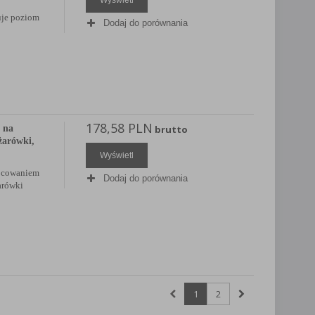
uje poziom
Dodaj do porównania
178,58 PLN
 na
brutto
żarówki,
Wyświetl
mocowaniem
Dodaj do porównania
arówki
1
2