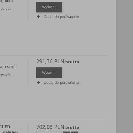
, biała
Wyświetl
rystyka,
Dodaj do porównania
291,36 PLN
brutto
, czarna
Wyświetl
rystyka,
Dodaj do porównania
702,03 PLN
 CLED-
brutto
, srebrno-