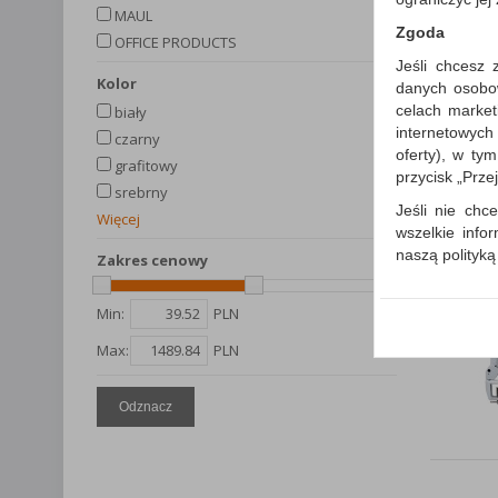
MAUL
Zgoda
OFFICE PRODUCTS
Jeśli chcesz 
kolor
danych osobowy
celach market
biały
internetowych
czarny
oferty), w ty
grafitowy
przycisk „Prze
srebrny
Jeśli nie chce
Więcej
wszelkie info
naszą polityk
Zakres cenowy
W przypadku 
Państwem i z
Min:
PLN
wysłanie pot
Max:
PLN
informacji o
której udzieli
Odznacz
Każda Państwa
Polityka p
Klauzula I