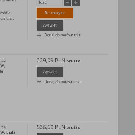
 źródło
Do koszyka
płą biel;
Wyświetl
Dodaj do porównania
229,09 PLN
 na
brutto
1W,
ła
Wyświetl
Dodaj do porównania
536,59 PLN
 na
brutto
W, biała