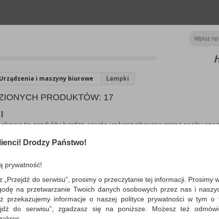
Urządzenia i maszyny biurowe
Lampki
ZIONYCH PRODUKTÓW: 17
I
urkowe to produkty bardzo często wykorzystywane przez osoby spędz
iem podczas codziennych obowiązków. Niezależnie czy mówimy o prac
a biurko umili nam czas, jaki poświęcamy na daną czynność. Lampka 
ienci! Drodzy Państwo!
energooszczędnym rozwiązaniem, a przede wszystkim bezpiecznym d
ą prywatność!
z „Przejdź do serwisu”, prosimy o przeczytanie tej informacji. Prosimy 
godę na przetwarzanie Twoich danych osobowych przez nas i naszy
o
Pokaż
produktów
z przekazujemy informacje o naszej polityce prywatności w tym o t
zejdź do serwisu”, zgadzasz się na poniższe. Możesz też odmów
Lampka na biurko OFF
 zakres.