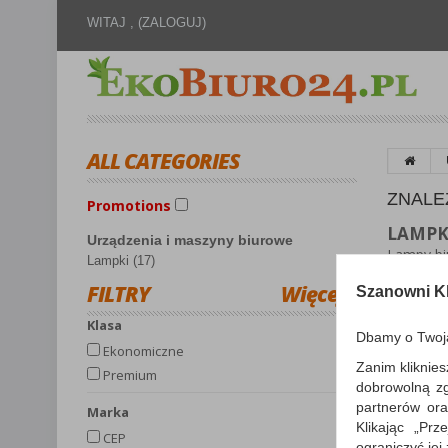
WITAJ ,
(ZALOGUJ)
ALL CATEGORIES
ZNALE
Promotions
LAMPK
Urządzenia i maszyny biurowe
Lampy bi
Lampki (17)
ułatwien
FILTRY
Więcej
lampka n
Szanowni Kl
również 
Klasa
Dbamy o Twoj
Ekonomiczne
Zanim kliknies
Premium
dobrowolną z
Sortuj p
partnerów ora
Marka
Klikając „Pr
CEP
ograniczyć jej