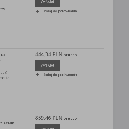
Wyświetl
przy
Dodaj do porównania
444,34 PLN
 na
brutto
,
Wyświetl
500K -
Dodaj do porównania
ężenie
859,46 PLN
brutto
niaczem,
Wyświetl