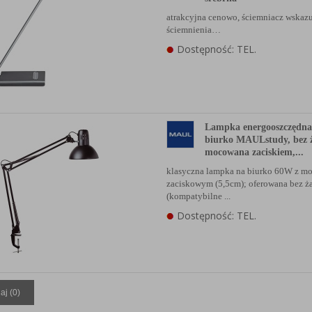
atrakcyjna cenowo, ściemniacz wskaz
ściemnienia…
Dostępność: TEL.
Lampka energooszczędna
biurko MAULstudy, bez 
mocowana zaciskiem,...
klasyczna lampka na biurko 60W z 
zaciskowym (5,5cm); oferowana bez ż
(kompatybilne ...
Dostępność: TEL.
aj (
0
)