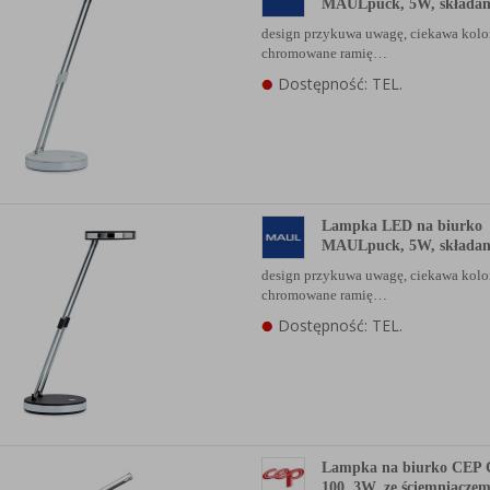
MAULpuck, 5W, składana
anych Partnerów (rozwiń)
design przykuwa uwagę, ciekawa kolo
chromowane ramię…
Dostępność: TEL.
Lampka LED na biurko
MAULpuck, 5W, składana
design przykuwa uwagę, ciekawa kolo
chromowane ramię…
Dostępność: TEL.
Lampka na biurko CEP
100, 3W, ze ściemniaczem