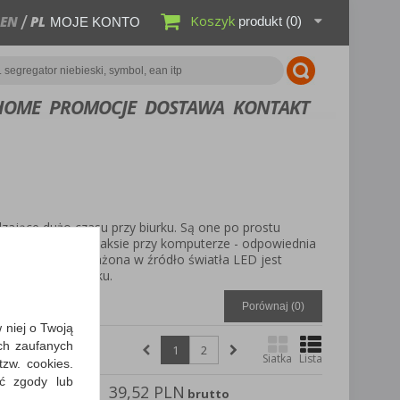
Koszyk
EN
PL
produkt
(0)
MOJE KONTO
HOME
PROMOCJE
DOSTAWA
KONTAKT
ające dużo czasu przy biurku. Są one po prostu
y, nauce, czy relaksie przy komputerze - odpowiednia
na biurko wyposażona w źródło światła LED jest
la naszego wzroku.
Porównaj (
0
)
w niej o Twoją
ch zaufanych
1
2
Siatka
Lista
zw. cookies.
ić zgody lub
39,52 PLN
ICE
brutto