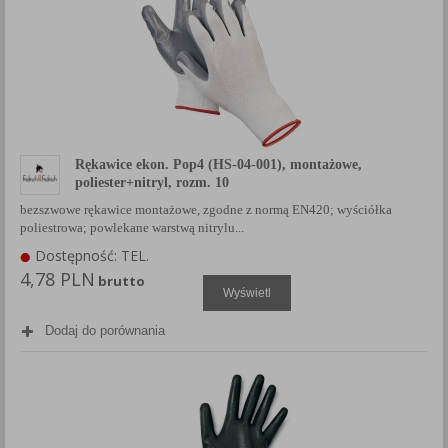
Każda Państwa zgoda jest dobrowolna i można ją w dowolnym
momencie wycofać.
Polityka prywatności (rozwiń)
Klauzula Informacyjna (rozwiń)
Lista Zaufanych Partnerów (rozwiń)
Rękawice ekon. Pop4 (HS-04-001), montażowe,
poliester+nitryl, rozm. 10
bezszwowe rękawice montażowe, zgodne z normą EN420; wyściółka
poliestrowa; powlekane warstwą nitrylu...
Dostępność: TEL.
4,78 PLN
brutto
Wyświetl
Dodaj do porównania