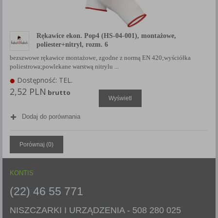
Rękawice ekon. Pop4 (HS-04-001), montażowe,
poliester+nitryl, rozm. 6
bezszwowe rękawice montażowe, zgodne z normą EN 420;wyściółka
poliestrowa;powlekane warstwą nitrylu ...
Dostępność: TEL.
2,52 PLN
brutto
Wyświetl
Dodaj do porównania
Porównaj (
0
)
KONTIS
(22) 46 55 771
NISZCZARKI I URZĄDZENIA -
508 280 025