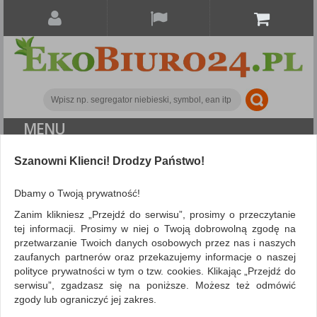
MENU
ALL CATEGORIES
Szanowni Klienci! Drodzy Państwo!
FILTRY
Dbamy o Twoją prywatność!
Zanim klikniesz „Przejdź do serwisu”, prosimy o przeczytanie
Drobne akcesoria biurowe
Zszywacze
tej informacji. Prosimy w niej o Twoją dobrowolną zgodę na
przetwarzanie Twoich danych osobowych przez nas i naszych
elektryczne
zaufanych partnerów oraz przekazujemy informacje o naszej
ZNALEZIONYCH PRODUKTÓW: 1
polityce prywatności w tym o tzw. cookies. Klikając „Przejdź do
serwisu”, zgadzasz się na poniższe. Możesz też odmówić
ZSZYWACZE ELEKTRYCZNE
zgody lub ograniczyć jej zakres.
Zszywacze elektryczne