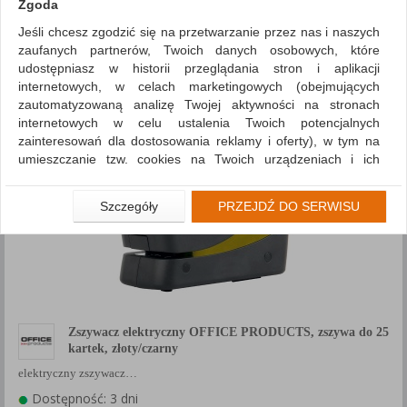
Zgoda
Porównaj (
0
)
Jeśli chcesz zgodzić się na przetwarzanie przez nas i naszych
zaufanych partnerów, Twoich danych osobowych, które
Sortuj po
udostępniasz w historii przeglądania stron i aplikacji
Siatka
Lista
internetowych, w celach marketingowych (obejmujących
zautomatyzowaną analizę Twojej aktywności na stronach
internetowych w celu ustalenia Twoich potencjalnych
zainteresowań dla dostosowania reklamy i oferty), w tym na
umieszczanie tzw. cookies na Twoich urządzeniach i ich
odczytywanie, kliknij przycisk „Przejdź do serwisu”.
Jeśli nie chcesz wyrazić zgody lub ograniczyć jej zakres, kliknij
Szczegóły
PRZEJDŹ DO SERWISU
„Szczegóły”, gdzie znajdziesz wszelkie informacje o tym jak to
zrobić . Te same informacje znajdziesz także na podstronie z
naszą polityką prywatności obowiązującą od 25 maja 2018.
W przypadku użytkowników zalogowanych, aby umożliwić
prawidłową realizację Umowy z Państwem i związane z tym
prawidłowe działanie naszej strony www, a w szczególności
Zszywacz elektryczny OFFICE PRODUCTS, zszywa do 25
np. wysłanie potwierdzenia zamówienia na Państwa email lub
kartek, złoty/czarny
wyświetlenie Państwu prawidłowych informacji o promocjach
elektryczny zszywacz…
czy cenach indywidualnych, ważna jest Państwa wcześniejsza
zgoda której udzieliliście podczas zakładania konta.
Dostępność: 3 dni