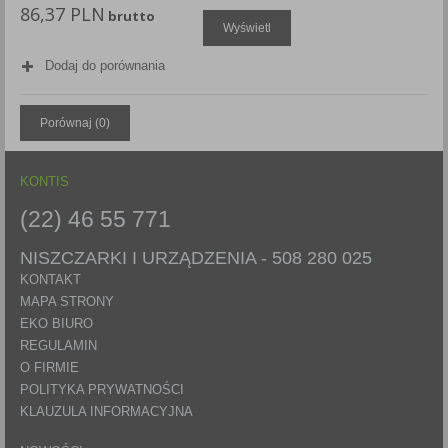
86,37 PLN
brutto
Każda Państwa zgoda jest dobrowolna i można ją w dowolnym
Wyświetl
momencie wycofać.
Polityka prywatności (rozwiń)
Dodaj do porównania
Klauzula Informacyjna (rozwiń)
Lista Zaufanych Partnerów (rozwiń)
Porównaj (
0
)
KONTIS
(22) 46 55 771
NISZCZARKI I URZĄDZENIA -
508 280 025
KONTAKT
MAPA STRONY
EKO BIURO
REGULAMIN
O FIRMIE
POLITYKA PRYWATNOŚCI
KLAUZULA INFORMACYJNA