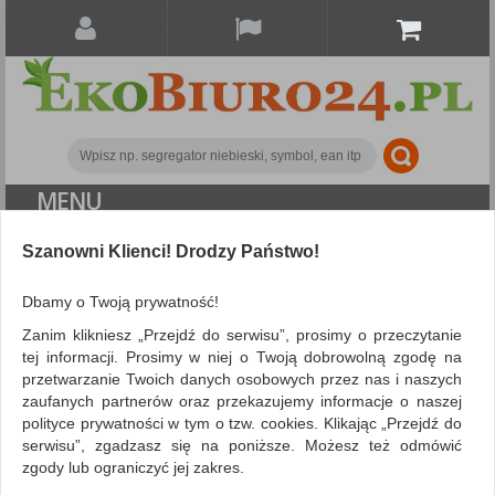
MENU
ALL CATEGORIES
Szanowni Klienci! Drodzy Państwo!
FILTRY
Dbamy o Twoją prywatność!
Zanim klikniesz „Przejdź do serwisu”, prosimy o przeczytanie
Archiwizacja dokumentów
Segregatory
tej informacji. Prosimy w niej o Twoją dobrowolną zgodę na
przetwarzanie Twoich danych osobowych przez nas i naszych
pozostałe
zaufanych partnerów oraz przekazujemy informacje o naszej
ZNALEZIONYCH PRODUKTÓW: 1
polityce prywatności w tym o tzw. cookies. Klikając „Przejdź do
serwisu”, zgadzasz się na poniższe. Możesz też odmówić
SEGREGATORY POZOSTAŁE
zgody lub ograniczyć jej zakres.
Segregatory pozostałe