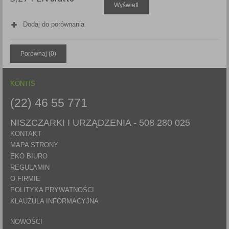
Wyświetl
Każda Państwa zgoda jest dobrowolna i można ją w dowolnym
momencie wycofać.
Dodaj do porównania
Polityka prywatności (rozwiń)
Klauzula Informacyjna (rozwiń)
Porównaj (
0
)
Lista Zaufanych Partnerów (rozwiń)
KONTIS
(22) 46 55 771
NISZCZARKI I URZĄDZENIA -
508 280 025
KONTAKT
MAPA STRONY
EKO BIURO
REGULAMIN
O FIRMIE
POLITYKA PRYWATNOŚCI
KLAUZULA INFORMACYJNA
NOWOŚCI