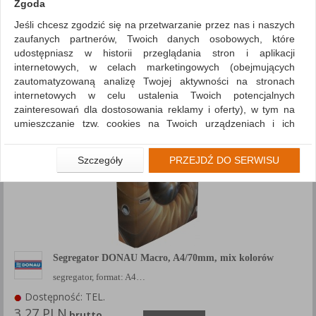
Zgoda
Porównaj (
0
)
Jeśli chcesz zgodzić się na przetwarzanie przez nas i naszych
zaufanych partnerów, Twoich danych osobowych, które
Sortuj po
udostępniasz w historii przeglądania stron i aplikacji
Siatka
Lista
internetowych, w celach marketingowych (obejmujących
zautomatyzowaną analizę Twojej aktywności na stronach
internetowych w celu ustalenia Twoich potencjalnych
zainteresowań dla dostosowania reklamy i oferty), w tym na
umieszczanie tzw. cookies na Twoich urządzeniach i ich
odczytywanie, kliknij przycisk „Przejdź do serwisu”.
Jeśli nie chcesz wyrazić zgody lub ograniczyć jej zakres, kliknij
Szczegóły
PRZEJDŹ DO SERWISU
„Szczegóły”, gdzie znajdziesz wszelkie informacje o tym jak to
zrobić . Te same informacje znajdziesz także na podstronie z
naszą polityką prywatności obowiązującą od 25 maja 2018.
W przypadku użytkowników zalogowanych, aby umożliwić
prawidłową realizację Umowy z Państwem i związane z tym
prawidłowe działanie naszej strony www, a w szczególności
Segregator DONAU Macro, A4/70mm, mix kolorów
np. wysłanie potwierdzenia zamówienia na Państwa email lub
segregator, format: A4…
wyświetlenie Państwu prawidłowych informacji o promocjach
czy cenach indywidualnych, ważna jest Państwa wcześniejsza
Dostępność: TEL.
zgoda której udzieliliście podczas zakładania konta.
3,27 PLN
brutto