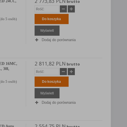
2 773,83 PLN
ED 24CC,
brutto
(do 5 osób)
Do koszyka
Wyświetl
Dodaj do porównania
2 811,82 PLN
ED 16MC,
brutto
, 30l,
(do 5 osób)
Do koszyka
Wyświetl
Dodaj do porównania
2 554,75 PLN
ED Auto
brutto