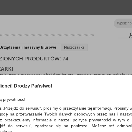
Urządzenia i maszyny biurowe
Niszczarki
ZIONYCH PRODUKTÓW: 74
ZARKI
e biurowe niezbędne w każdym biurze, urzędzie, instytucji, szkole i w
e do niszczenia poufnych, tajnych, osobistych, ważnych informacji. N
rawędzi, są również zaawansowane niszczarki, które do niszczenia 
ienci! Drodzy Państwo!
 zabraknąć w naszej ofercie. Posiadamy niszczarki o różnej wielkości, 
ią niszczenia kart kredytowych i płyt cd, 3w1, automatyczne, nakła
ą prywatność!
ti, mikro ścinki i paski.
z „Przejdź do serwisu”, prosimy o przeczytanie tej informacji. Prosimy 
godę na przetwarzanie Twoich danych osobowych przez nas i naszy
z przekazujemy informacje o naszej polityce prywatności w tym o t
o
Pokaż
produktów
zejdź do serwisu”, zgadzasz się na poniższe. Możesz też odmów
 zakres.