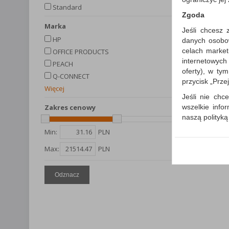
Standard
Zgoda
Marka
Jeśli chcesz 
HP
danych osobowy
celach market
OFFICE PRODUCTS
internetowych
PEACH
oferty), w ty
Q-CONNECT
przycisk „Prze
Więcej
Jeśli nie chce
wszelkie info
Zakres cenowy
naszą polityk
Min:
PLN
W przypadku 
Państwem i z
Max:
PLN
wysłanie pot
informacji o
której udzieli
Odznacz
Każda Państwa
Polityka p
Klauzula I