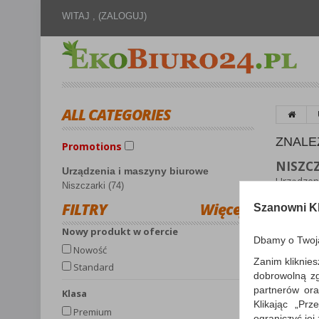
WITAJ ,
(ZALOGUJ)
ALL CATEGORIES
ZNALE
Promotions
NISZC
Urządzenia i maszyny biurowe
Urządzeni
Niszczarki (74)
urządzeni
FILTRY
Więcej
jednej k
Szanowni Kl
nie mogło
Nowy produkt w ofercie
możliwośc
Dbamy o Twoj
jak konfet
Nowość
Zanim kliknies
Standard
dobrowolną z
partnerów ora
Klasa
Sortuj p
Klikając „Pr
Premium
ograniczyć jej