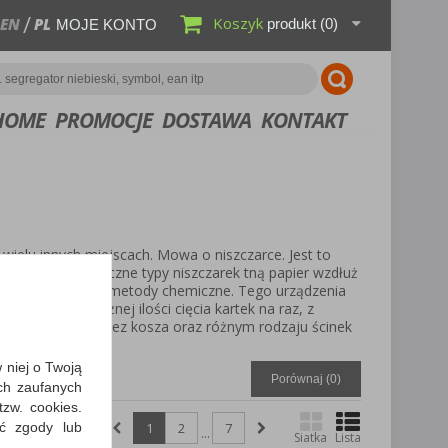
Koszyk
EN
PL
produkt
(0)
MOJE KONTO
HOME
PROMOCJE
DOSTAWA
KONTAKT
 wielu innych miejscach. Mowa o niszczarce. Jest to
ajprostsze, klasyczne typy niszczarek tną papier wzdłuż
stosują dodatkowo metody chemiczne. Tego urządzenia
pojemności, różnej ilości cięcia kartek na raz, z
dne na kosz oraz bez kosza oraz różnym rodzaju ścinek
w niej o Twoją
Porównaj (
0
)
ch zaufanych
zw. cookies.
ić zgody lub
1
2
7
...
Siatka
Lista