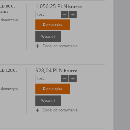
1 056,25 PLN
ED 8CC,
brutto
czarna
b w domowym
Do koszyka
Wyświetl
Dodaj do porównania
928,04 PLN
ED 12CC,
brutto
b w domowym
Do koszyka
Wyświetl
Dodaj do porównania