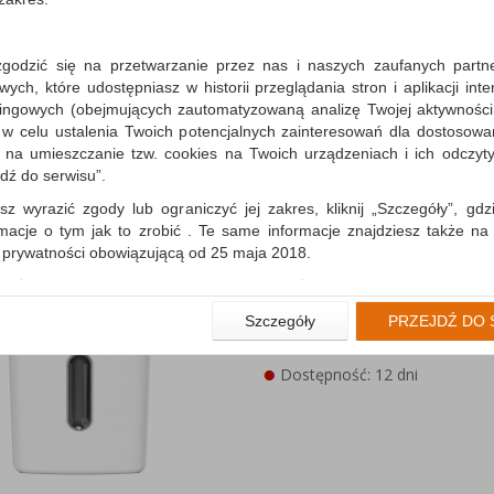
Zestaw 4 w 1 PEACH PB
niszczarka, laminator, t
zgodzić się na przetwarzanie przez nas i naszych zaufanych partn
folia do...
ch, które udostępniasz w historii przeglądania stron i aplikacji int
idealny zestaw do małego biura zestaw
ingowych (obejmujących zautomatyzowaną analizę Twojej aktywności
niszczarkę szwajcarskiej firmy PEACH
 w celu ustalenia Twoich potencjalnych zainteresowań dla dostosowa
Home Office A4...
m na umieszczanie tzw. cookies na Twoich urządzeniach i ich odczytyw
Dostępność: TEL.
jdź do serwisu”.
sz wyrazić zgody lub ograniczyć jej zakres, kliknij „Szczegóły”, gdz
rmacje o tym jak to zrobić . Te same informacje znajdziesz także na
ą prywatności obowiązującą od 25 maja 2018.
Niszczarka HP ONESHR
użytkowników zalogowanych, aby umożliwić prawidłową realiza
ścinki, P-4, 8kart., 15l, 
wiązane z tym prawidłowe działanie naszej strony www, a w szcze
Szczegóły
PRZEJDŹ DO 
niszczarka do użytku osobistego lu
wierdzenia zamówienia na Państwa email lub wyświetlenie Państwu 
biurze (do 3 osób)…
 promocjach czy cenach indywidualnych, ważna jest Państwa wcześn
Dostępność: 12 dni
liście podczas zakładania konta.
 zgoda jest dobrowolna i można ją w dowolnym momencie wycofać.
rywatności (rozwiń)
nformacyjna (rozwiń)