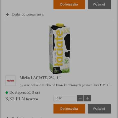
Każda Państwa zgoda jest dobrowolna i można ją w dowolnym
Do koszyka
Wyświetl
momencie wycofać.
Dodaj do porównania
Polityka prywatności (rozwiń)
Klauzula Informacyjna (rozwiń)
Lista Zaufanych Partnerów (rozwiń)
Mleko ŁACIATE, 2%, 1 l
pyszne polskie mleko od krów karmionych paszami bez GMO…
Dostępność: 3 dni
3,32 PLN
brutto
Do koszyka
Wyświetl