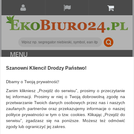
MENU
ALL CATEGORIES
Szanowni Klienci! Drodzy Państwo!
FILTRY
Więcej
Dbamy o Twoją prywatność!
Zanim klikniesz „Przejdź do serwisu”, prosimy o przeczytanie
Artykuły spożywcze
Mleka i śmietanki
tej informacji. Prosimy w niej o Twoją dobrowolną zgodę na
przetwarzanie Twoich danych osobowych przez nas i naszych
ZNALEZIONYCH PRODUKTÓW: 24
zaufanych partnerów oraz przekazujemy informacje o naszej
polityce prywatności w tym o tzw. cookies. Klikając „Przejdź do
MLEKA I ŚMIETANKI
serwisu”, zgadzasz się na poniższe. Możesz też odmówić
Porównaj (
0
)
zgody lub ograniczyć jej zakres.