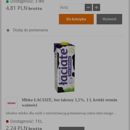
Dostępność: 3 dni
4,81 PLN
brutto
Do koszyka
Wyświetl
Dodaj do porównania
Mleko ŁACIATE, bez laktozy 1,5%, 1 l, krótki termin
ważności
idealne mleko dla osób z nietolerancją pokarmową cukru mlecznego…
Dostępność: TEL.
2,24 PLN
brutto