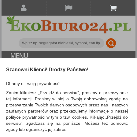
MENU
ALL CATEGORIES
Szanowni Klienci! Drodzy Państwo!
FILTRY
Więcej
Dbamy o Twoją prywatność!
Zanim klikniesz „Przejdź do serwisu”, prosimy o przeczytanie
Drobne akcesoria biurowe
Zszywki
tej informacji. Prosimy w niej o Twoją dobrowolną zgodę na
przetwarzanie Twoich danych osobowych przez nas i naszych
ZNALEZIONYCH PRODUKTÓW: 40
zaufanych partnerów oraz przekazujemy informacje o naszej
polityce prywatności w tym o tzw. cookies. Klikając „Przejdź do
ZSZYWKI
serwisu”, zgadzasz się na poniższe. Możesz też odmówić
ZSZYWKI – DROBIAZG, KTÓRY JEST NIEZBĘDNY
zgody lub ograniczyć jej zakres.
Zszywki to nieodłączny towarzysz profesjonalnych zszywaczy.
W KAŻDYM BIURZE