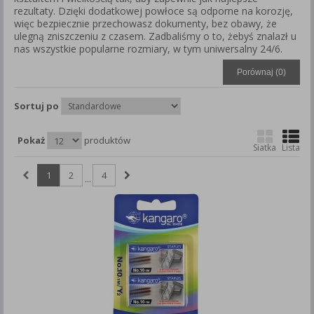
rezultaty. Dzięki dodatkowej powłoce są odporne na korozję,
Każda Państwa zgoda jest dobrowolna i można ją w dowolnym
więc bezpiecznie przechowasz dokumenty, bez obawy, że
momencie wycofać.
ulegną zniszczeniu z czasem. Zadbaliśmy o to, żebyś znalazł u
Polityka prywatności (rozwiń)
nas wszystkie popularne rozmiary, w tym uniwersalny 24/6.
Klauzula Informacyjna (rozwiń)
Porównaj (
0
)
Lista Zaufanych Partnerów (rozwiń)
Sortuj po
Pokaż
produktów
Siatka
Lista
1
2
4
...