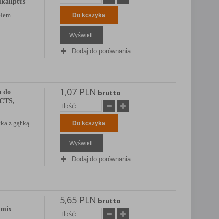
kaliptus
elem
Do koszyka
Wyświetl
Dodaj do porównania
1,07 PLN
a do
brutto
CTS,
tka z gąbką
Do koszyka
Wyświetl
Dodaj do porównania
5,65 PLN
brutto
 mix