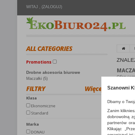
WITAJ ,
(ZALOGUJ)
ALL CATEGORIES
ZNALE
Promotions
MACZA
Drobne akcesoria biurowe
Oferujem
Maczałki (5)
celu ułat
FILTRY
Więcej
innych pa
Szanowni Kl
Klasa
Dbamy o Twoj
Ekonomiczne
Zanim kliknies
Sortuj p
Standard
dobrowolną z
partnerów ora
Marka
Klikając „Pr
DONAU
ograniczyć jej