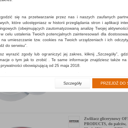
ułatwia liczenie, wertowanie oraz chw
papierowych kartek; nie pozostawia tł
plam na papi...
zgodzić się na przetwarzanie przez nas i naszych zaufanych partn
ch, które udostępniasz w historii przeglądania stron i aplikacji int
Dostępność: 3 dni
ingowych (obejmujących zautomatyzowaną analizę Twojej aktywności
 w celu ustalenia Twoich potencjalnych zainteresowań dla dostosowa
m na umieszczanie tzw. cookies na Twoich urządzeniach i ich odczytyw
jdź do serwisu”.
sz wyrazić zgody lub ograniczyć jej zakres, kliknij „Szczegóły”, gdz
Zwilżacz glicerynowy do
rmacje o tym jak to zrobić . Te same informacje znajdziesz także na
DONAU, 20 ml, 2 szt.
ą prywatności obowiązującą od 25 maja 2018.
ułatwia liczenie, wertowanie oraz chw
papierowych kartek…
użytkowników zalogowanych, aby umożliwić prawidłową realiza
wiązane z tym prawidłowe działanie naszej strony www, a w szcze
Dostępność: 3 dni
Szczegóły
PRZEJDŹ DO 
wierdzenia zamówienia na Państwa email lub wyświetlenie Państwu 
 promocjach czy cenach indywidualnych, ważna jest Państwa wcześn
liście podczas zakładania konta.
 zgoda jest dobrowolna i można ją w dowolnym momencie wycofać.
rywatności (rozwiń)
Zwilżacz glicerynowy O
nformacyjna (rozwiń)
PRODUCTS, do palców,