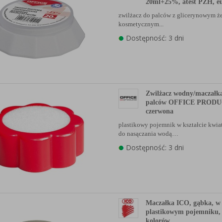
20ml+25%, atest PZH, eu
anych Partnerów (rozwiń)
zwilżacz do palców z glicerynowym ż
kosmetycznym...
Dostępność: 3 dni
Zwilżacz wodny/maczałk
palców OFFICE PRODU
czerwona
plastikowy pojemnik w kształcie kwia
do nasączania wodą…
Dostępność: 3 dni
Maczałka ICO, gąbka, w
plastikowym pojemniku,
kolorów