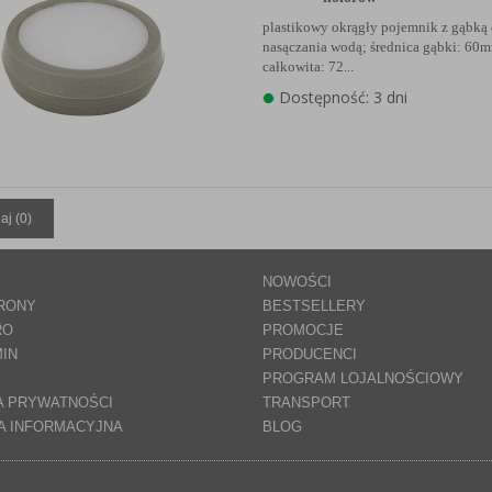
plastikowy okrągły pojemnik z gąbką
nasączania wodą; średnica gąbki: 60m
całkowita: 72...
Dostępność: 3 dni
aj (
0
)
NOWOŚCI
RONY
BESTSELLERY
RO
PROMOCJE
IN
PRODUCENCI
PROGRAM LOJALNOŚCIOWY
A PRYWATNOŚCI
TRANSPORT
A INFORMACYJNA
BLOG