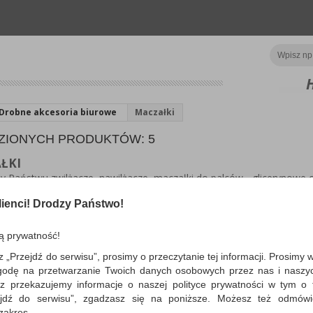
Drobne akcesoria biurowe
Maczałki
ZIONYCH PRODUKTÓW: 5
ŁKI
y Państwu zwilżacze, nawilżacze, maczałki do palców - glicerynowe
wienia nam pracy w biurze, urzędach, czy innych instytucjach przy we
pierowych rzeczy. Nie pozostawiają tłustych plam na papierze, są nie
ienci! Drodzy Państwo!
ą prywatność!
z „Przejdź do serwisu”, prosimy o przeczytanie tej informacji. Prosimy 
o
godę na przetwarzanie Twoich danych osobowych przez nas i naszy
z przekazujemy informacje o naszej polityce prywatności w tym o t
Zwilżacz glicerynowy D
zejdź do serwisu”, zgadzasz się na poniższe. Możesz też odmów
atestem PZH, 20ml
 zakres.