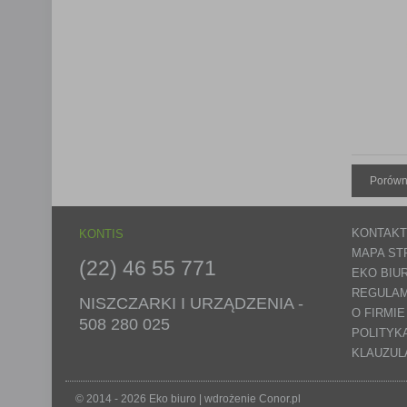
Porówn
KONTAKT
KONTIS
MAPA ST
(22) 46 55 771
EKO BIU
REGULAM
NISZCZARKI I URZĄDZENIA -
O FIRMIE
508 280 025
POLITYK
KLAUZUL
© 2014 - 2026 Eko biuro | wdrożenie
Conor.pl