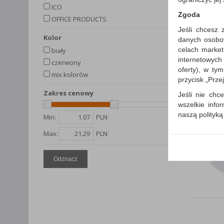
ICO
Zgoda
OFFICE PRODUCTS
Jeśli chcesz 
kolor
danych osobowy
celach market
biały
internetowych
czerwony
oferty), w ty
mix kolorów
przycisk „Prze
Zakres cenowy
Jeśli nie chce
wszelkie info
naszą polityk
Min:
PLN
W przypadku 
Max:
PLN
Państwem i z
wysłanie pot
informacji o
Odznacz
której udzieli
Każda Państwa
Polityka p
Klauzula I