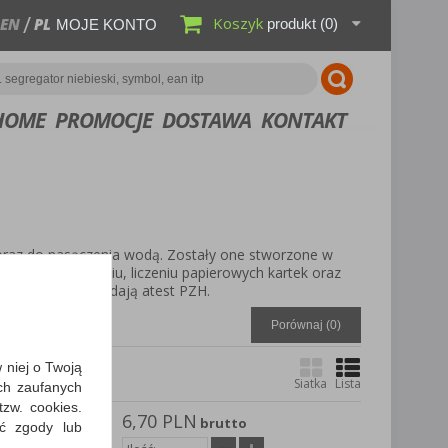
Koszyk
EN
PL
produkt
(0)
MOJE KONTO
HOME
PROMOCJE
DOSTAWA
KONTAKT
 oraz do nasączenia wodą. Zostały one stworzone w
rtowaniu, chwytaniu, liczeniu papierowych kartek oraz
toksyczne i posiadają atest PZH.
Porównaj (
0
)
w niej o Twoją
Siatka
Lista
ch zaufanych
zw. cookies.
6,70 PLN
ONAU, z
brutto
ić zgody lub