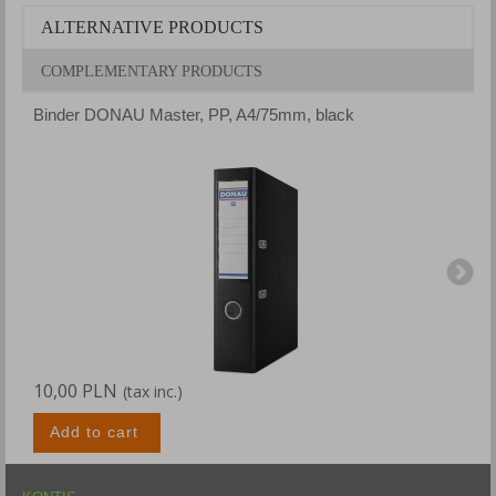
ALTERNATIVE PRODUCTS
COMPLEMENTARY PRODUCTS
Binder DONAU Master, PP, A4/75mm, black
B
10,00 PLN
1
(tax inc.)
Add to cart