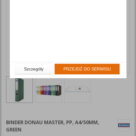
Szczegóły
PRZEJDŹ DO SERWISU
BINDER DONAU MASTER, PP, A4/50MM,
GREEN