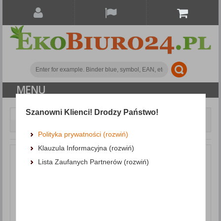
MENU
Szanowni Klienci! Drodzy Państwo!
Document archiving
Polypropylene binders
Binder DONAU Master, PP, A4/50mm, green
Polityka prywatności (rozwiń)
Klauzula Informacyjna (rozwiń)
Lista Zaufanych Partnerów (rozwiń)