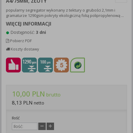
A4/75MM, ZŁOTY
Każda Państwa zgoda jest dobrowolna i można ją w dowolnym
popularny segregator wykonany z tektury o grubości 2,1mm i
momencie wycofać.
gramaturze 1290gsm pokryty ekologiczną folią polipropylenową ...
Polityka prywatności (rozwiń)
WIĘCEJ INFORMACJI
Klauzula Informacyjna (rozwiń)
Dostępność:
3 dni
Lista Zaufanych Partnerów (rozwiń)
Pobierz PDF
Koszty dostawy
10,00 PLN
brutto
8,13 PLN
netto
Ilość