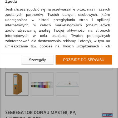
Zgoda
Jeśli chcesz zgodzić się na przetwarzanie przez nas i naszych
zaufanych partnerów, Twoich danych osobowych, które
udostępniasz w historii przeglądania stron i aplikacji
internetowych, w celach marketingowych (obejmujących
zautomatyzowaną analizę Twojej aktywności na stronach
internetowych w celu ustalenia Twoich potencjalnych
zainteresowań dla dostosowania reklamy i oferty), w tym na
umieszczanie tzw. cookies na Twoich urządzeniach i ich
odczytywanie, kliknij przycisk „Przejdź do serwisu”.
Jeśli nie chcesz wyrazić zgody lub ograniczyć jej zakres, kliknij
Szczegóły
PRZEJDŹ DO SERWISU
„Szczegóły”, gdzie znajdziesz wszelkie informacje o tym jak to
zrobić . Te same informacje znajdziesz także na podstronie z
naszą polityką prywatności obowiązującą od 25 maja 2018.
W przypadku użytkowników zalogowanych, aby umożliwić
prawidłową realizację Umowy z Państwem i związane z tym
prawidłowe działanie naszej strony www, a w szczególności
np. wysłanie potwierdzenia zamówienia na Państwa email lub
wyświetlenie Państwu prawidłowych informacji o promocjach
czy cenach indywidualnych, ważna jest Państwa wcześniejsza
SEGREGATOR DONAU MASTER, PP,
zgoda której udzieliliście podczas zakładania konta.