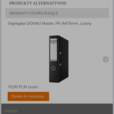
PRODUKTY ALTERNATYWNE
PRODUKTY UZUPEŁNIAJĄCE
Segregator DONAU Master, PP, A4/75mm, czarny
S
10,00 PLN
1
brutto
Dodaj do koszyka
KONTIS