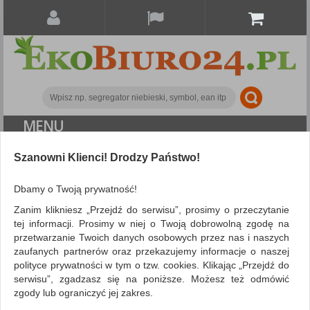
MENU
Szanowni Klienci! Drodzy Państwo!
Archiwizacja dokumentów
Segregatory polipropylenowe
Segregator DONAU
Dbamy o Twoją prywatność!
Master, PP, A4/75mm, złoty
Zanim klikniesz „Przejdź do serwisu”, prosimy o przeczytanie
tej informacji. Prosimy w niej o Twoją dobrowolną zgodę na
przetwarzanie Twoich danych osobowych przez nas i naszych
zaufanych partnerów oraz przekazujemy informacje o naszej
polityce prywatności w tym o tzw. cookies. Klikając „Przejdź do
serwisu”, zgadzasz się na poniższe. Możesz też odmówić
zgody lub ograniczyć jej zakres.