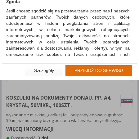
Zgoda
Jeśli chcesz zgodzić się na przetwarzanie przez nas i naszych
zaufanych partnerów, Twoich danych osobowych, które
udostępniasz w historii przeglądania stron i aplikacji
internetowych, w celach marketingowych (obejmujących
zautomatyzowaną analizę Twojej aktywności na stronach
internetowych w celu ustalenia Twoich potencjalnych
zainteresowań dla dostosowania reklamy i oferty), w tym na
umieszczanie tzw. cookies na Twoich urządzeniach i ich
odczytywanie, kliknij przycisk „Przejdź do serwisu”.
Jeśli nie chcesz wyrazić zgody lub ograniczyć jej zakres, kliknij
Szczegóły
PRZEJDŹ DO SERWISU
„Szczegóły”, gdzie znajdziesz wszelkie informacje o tym jak to
zrobić . Te same informacje znajdziesz także na podstronie z
naszą polityką prywatności obowiązującą od 25 maja 2018.
KOSZULKI NA DOKUMENTY DONAU, PP, A4,
W przypadku użytkowników zalogowanych, aby umożliwić
prawidłową realizację Umowy z Państwem i związane z tym
KRYSTAL, 50MIKR., 100SZT.
prawidłowe działanie naszej strony www, a w szczególności
wykonane z miękkiej, gładkiej folii polipropylenowej o grubości
np. wysłanie potwierdzenia zamówienia na Państwa email lub
50μm, wzmocniony brzeg posiada właściwości antyrefleksyj...
wyświetlenie Państwu prawidłowych informacji o promocjach
WIĘCEJ INFORMACJI
czy cenach indywidualnych, ważna jest Państwa wcześniejsza
zgoda której udzieliliście podczas zakładania konta.
Dostępność:
3 dni