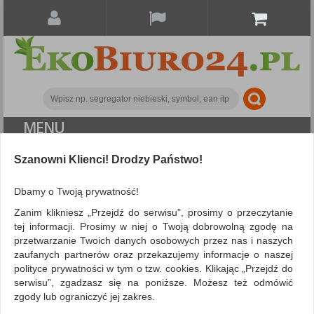
MENU
Szanowni Klienci! Drodzy Państwo!
Archiwizacja dokumentów
Koszulki i obwoluty
Koszulki na dokumenty DONAU, PP,
Dbamy o Twoją prywatność!
A4, krystal, 50mikr., 100szt.
Zanim klikniesz „Przejdź do serwisu”, prosimy o przeczytanie
tej informacji. Prosimy w niej o Twoją dobrowolną zgodę na
przetwarzanie Twoich danych osobowych przez nas i naszych
zaufanych partnerów oraz przekazujemy informacje o naszej
polityce prywatności w tym o tzw. cookies. Klikając „Przejdź do
serwisu”, zgadzasz się na poniższe. Możesz też odmówić
zgody lub ograniczyć jej zakres.