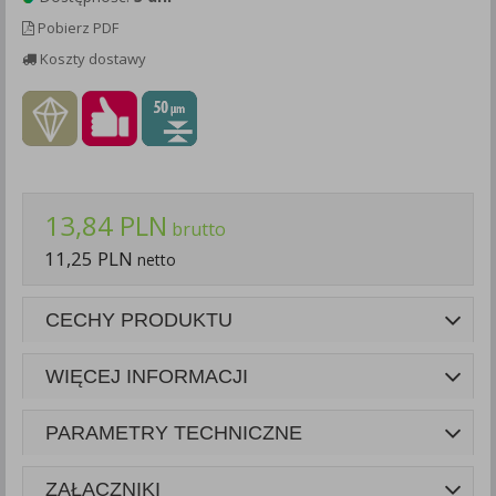
Każda Państwa zgoda jest dobrowolna i można ją w dowolnym
Pobierz PDF
momencie wycofać.
Koszty dostawy
Polityka prywatności (rozwiń)
Klauzula Informacyjna (rozwiń)
Lista Zaufanych Partnerów (rozwiń)
13,84 PLN
brutto
11,25 PLN
netto
CECHY PRODUKTU
WIĘCEJ INFORMACJI
PARAMETRY TECHNICZNE
ZAŁĄCZNIKI