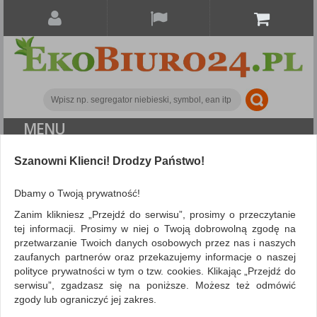
MENU
Szanowni Klienci! Drodzy Państwo!
Archiwizacja dokumentów
Segregatory polipropylenowe
Segregator DONAU
Dbamy o Twoją prywatność!
Master, PP, A4/75mm, biały
Zanim klikniesz „Przejdź do serwisu”, prosimy o przeczytanie
tej informacji. Prosimy w niej o Twoją dobrowolną zgodę na
przetwarzanie Twoich danych osobowych przez nas i naszych
zaufanych partnerów oraz przekazujemy informacje o naszej
polityce prywatności w tym o tzw. cookies. Klikając „Przejdź do
serwisu”, zgadzasz się na poniższe. Możesz też odmówić
zgody lub ograniczyć jej zakres.