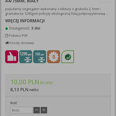
A4/75MM, BIAŁY
Każda Państwa zgoda jest dobrowolna i można ją w dowolnym
popularny segregator wykonany z tektury o grubości 2,1mm i
momencie wycofać.
gramaturze 1290gsm pokryty ekologiczną folią polipropylenową ...
Polityka prywatności (rozwiń)
WIĘCEJ INFORMACJI
Klauzula Informacyjna (rozwiń)
Dostępność:
3 dni
Lista Zaufanych Partnerów (rozwiń)
Pobierz PDF
Koszty dostawy
10,00 PLN
brutto
8,13 PLN
netto
Ilość