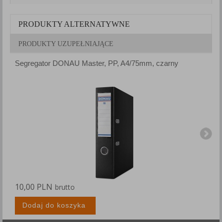
PRODUKTY ALTERNATYWNE
PRODUKTY UZUPEŁNIAJĄCE
Segregator DONAU Master, PP, A4/75mm, czarny
S
10,00 PLN
1
brutto
Dodaj do koszyka