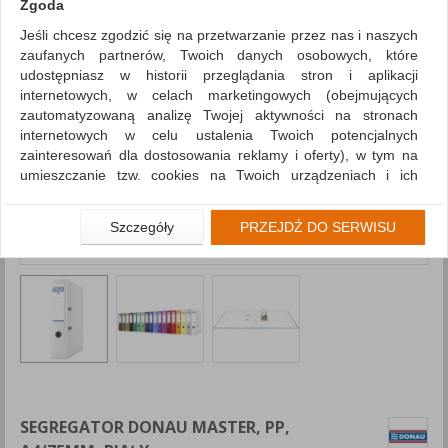
Zgoda
Jeśli chcesz zgodzić się na przetwarzanie przez nas i naszych
zaufanych partnerów, Twoich danych osobowych, które
udostępniasz w historii przeglądania stron i aplikacji
internetowych, w celach marketingowych (obejmujących
zautomatyzowaną analizę Twojej aktywności na stronach
internetowych w celu ustalenia Twoich potencjalnych
zainteresowań dla dostosowania reklamy i oferty), w tym na
umieszczanie tzw. cookies na Twoich urządzeniach i ich
odczytywanie, kliknij przycisk „Przejdź do serwisu”.
Jeśli nie chcesz wyrazić zgody lub ograniczyć jej zakres, kliknij
Szczegóły
PRZEJDŹ DO SERWISU
„Szczegóły”, gdzie znajdziesz wszelkie informacje o tym jak to
zrobić . Te same informacje znajdziesz także na podstronie z
naszą polityką prywatności obowiązującą od 25 maja 2018.
W przypadku użytkowników zalogowanych, aby umożliwić
prawidłową realizację Umowy z Państwem i związane z tym
prawidłowe działanie naszej strony www, a w szczególności
np. wysłanie potwierdzenia zamówienia na Państwa email lub
wyświetlenie Państwu prawidłowych informacji o promocjach
czy cenach indywidualnych, ważna jest Państwa wcześniejsza
SEGREGATOR DONAU MASTER, PP,
zgoda której udzieliliście podczas zakładania konta.