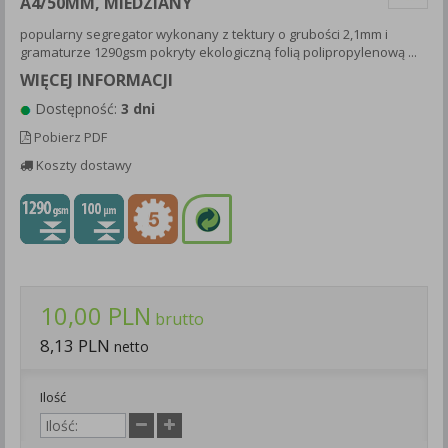
A4/50MM, MIEDZIANY
Każda Państwa zgoda jest dobrowolna i można ją w dowolnym
popularny segregator wykonany z tektury o grubości 2,1mm i
momencie wycofać.
gramaturze 1290gsm pokryty ekologiczną folią polipropylenową ...
Polityka prywatności (rozwiń)
WIĘCEJ INFORMACJI
Klauzula Informacyjna (rozwiń)
Dostępność:
3 dni
Lista Zaufanych Partnerów (rozwiń)
Pobierz PDF
Koszty dostawy
10,00 PLN
brutto
8,13 PLN
netto
Ilość