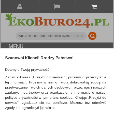
MENU
Szanowni Klienci! Drodzy Państwo!
Archiwizacja dokumentów
Segregatory polipropylenowe
Segregator DONAU
Dbamy o Twoją prywatność!
Master, PP, A4/50mm, miedziany
Zanim klikniesz „Przejdź do serwisu”, prosimy o przeczytanie
tej informacji. Prosimy w niej o Twoją dobrowolną zgodę na
przetwarzanie Twoich danych osobowych przez nas i naszych
zaufanych partnerów oraz przekazujemy informacje o naszej
polityce prywatności w tym o tzw. cookies. Klikając „Przejdź do
serwisu”, zgadzasz się na poniższe. Możesz też odmówić
zgody lub ograniczyć jej zakres.