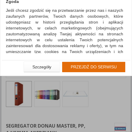
Zgoda
Jeśli chcesz zgodzić się na przetwarzanie przez nas i naszych
zaufanych partnerów, Twoich danych osobowych, które
udostępniasz w historii przeglądania stron i aplikacji
internetowych, w celach marketingowych (obejmujących
zautomatyzowaną analizę Twojej aktywności na stronach
internetowych w celu ustalenia Twoich potencjalnych
zainteresowań dla dostosowania reklamy i oferty), w tym na
umieszczanie tzw. cookies na Twoich urządzeniach i ich
odczytywanie, kliknij przycisk „Przejdź do serwisu”.
Jeśli nie chcesz wyrazić zgody lub ograniczyć jej zakres, kliknij
Szczegóły
PRZEJDŹ DO SERWISU
„Szczegóły”, gdzie znajdziesz wszelkie informacje o tym jak to
zrobić . Te same informacje znajdziesz także na podstronie z
naszą polityką prywatności obowiązującą od 25 maja 2018.
W przypadku użytkowników zalogowanych, aby umożliwić
prawidłową realizację Umowy z Państwem i związane z tym
prawidłowe działanie naszej strony www, a w szczególności
np. wysłanie potwierdzenia zamówienia na Państwa email lub
wyświetlenie Państwu prawidłowych informacji o promocjach
czy cenach indywidualnych, ważna jest Państwa wcześniejsza
SEGREGATOR DONAU MASTER, PP,
zgoda której udzieliliście podczas zakładania konta.