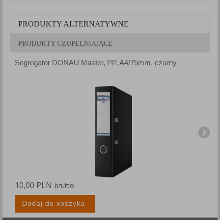
PRODUKTY ALTERNATYWNE
PRODUKTY UZUPEŁNIAJĄCE
Segregator DONAU Master, PP, A4/75mm, czarny
S
10,00 PLN
1
brutto
Dodaj do koszyka