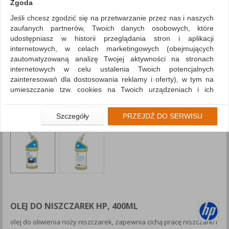
Zgoda
Jeśli chcesz zgodzić się na przetwarzanie przez nas i naszych
zaufanych partnerów, Twoich danych osobowych, które
udostępniasz w historii przeglądania stron i aplikacji
internetowych, w celach marketingowych (obejmujących
zautomatyzowaną analizę Twojej aktywności na stronach
internetowych w celu ustalenia Twoich potencjalnych
zainteresowań dla dostosowania reklamy i oferty), w tym na
umieszczanie tzw. cookies na Twoich urządzeniach i ich
odczytywanie, kliknij przycisk „Przejdź do serwisu”.
Jeśli nie chcesz wyrazić zgody lub ograniczyć jej zakres, kliknij
Szczegóły
PRZEJDŹ DO SERWISU
„Szczegóły”, gdzie znajdziesz wszelkie informacje o tym jak to
zrobić . Te same informacje znajdziesz także na podstronie z
naszą polityką prywatności obowiązującą od 25 maja 2018.
W przypadku użytkowników zalogowanych, aby umożliwić
prawidłową realizację Umowy z Państwem i związane z tym
prawidłowe działanie naszej strony www, a w szczególności
np. wysłanie potwierdzenia zamówienia na Państwa email lub
wyświetlenie Państwu prawidłowych informacji o promocjach
OLEJ DO NISZCZAREK HP, 400ML
czy cenach indywidualnych, ważna jest Państwa wcześniejsza
olej do oliwienia noży niszczarek, zapewnia cichą pracę niszczarki i
zgoda której udzieliliście podczas zakładania konta.