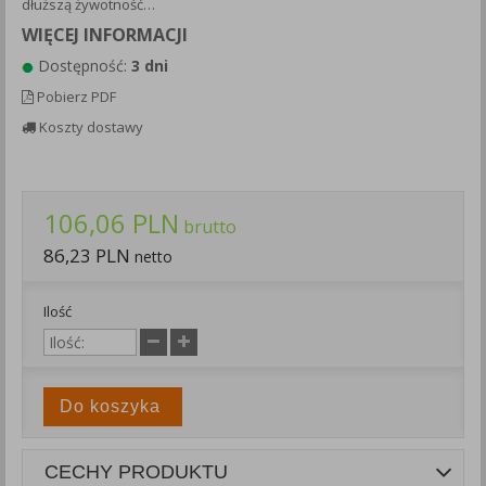
dłuższą żywotność…
Każda Państwa zgoda jest dobrowolna i można ją w dowolnym
WIĘCEJ INFORMACJI
momencie wycofać.
Dostępność:
3 dni
Polityka prywatności (rozwiń)
Pobierz PDF
Klauzula Informacyjna (rozwiń)
Koszty dostawy
Lista Zaufanych Partnerów (rozwiń)
106,06 PLN
brutto
86,23 PLN
netto
Ilość
Do koszyka
CECHY PRODUKTU