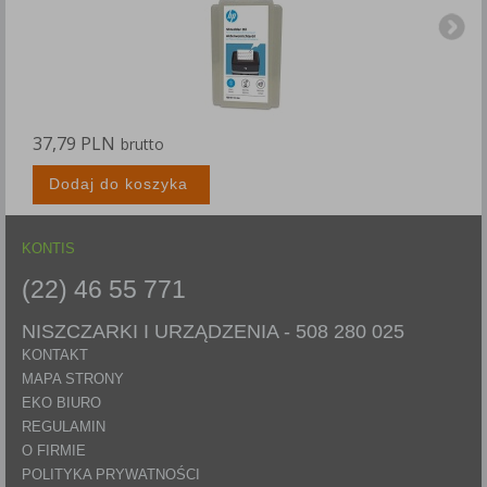
37,79 PLN
9
brutto
Dodaj do koszyka
KONTIS
(22) 46 55 771
NISZCZARKI I URZĄDZENIA -
508 280 025
KONTAKT
MAPA STRONY
EKO BIURO
REGULAMIN
O FIRMIE
POLITYKA PRYWATNOŚCI