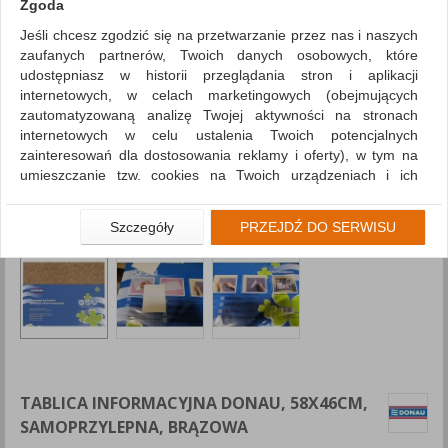
Zgoda
Jeśli chcesz zgodzić się na przetwarzanie przez nas i naszych
zaufanych partnerów, Twoich danych osobowych, które
udostępniasz w historii przeglądania stron i aplikacji
internetowych, w celach marketingowych (obejmujących
zautomatyzowaną analizę Twojej aktywności na stronach
internetowych w celu ustalenia Twoich potencjalnych
zainteresowań dla dostosowania reklamy i oferty), w tym na
umieszczanie tzw. cookies na Twoich urządzeniach i ich
odczytywanie, kliknij przycisk „Przejdź do serwisu”.
Jeśli nie chcesz wyrazić zgody lub ograniczyć jej zakres, kliknij
Szczegóły
PRZEJDŹ DO SERWISU
„Szczegóły”, gdzie znajdziesz wszelkie informacje o tym jak to
zrobić . Te same informacje znajdziesz także na podstronie z
naszą polityką prywatności obowiązującą od 25 maja 2018.
W przypadku użytkowników zalogowanych, aby umożliwić
prawidłową realizację Umowy z Państwem i związane z tym
prawidłowe działanie naszej strony www, a w szczególności
np. wysłanie potwierdzenia zamówienia na Państwa email lub
wyświetlenie Państwu prawidłowych informacji o promocjach
TABLICA INFORMACYJNA DONAU, 58X46CM,
czy cenach indywidualnych, ważna jest Państwa wcześniejsza
SAMOPRZYLEPNA, BRĄZOWA
zgoda której udzieliliście podczas zakładania konta.