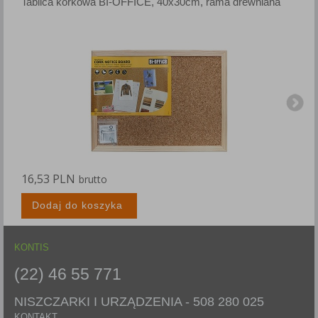
Tablica korkowa BI-OFFICE, 40x30cm, rama drewniana
T
16,53 PLN
2
brutto
Dodaj do koszyka
KONTIS
(22) 46 55 771
NISZCZARKI I URZĄDZENIA -
508 280 025
KONTAKT