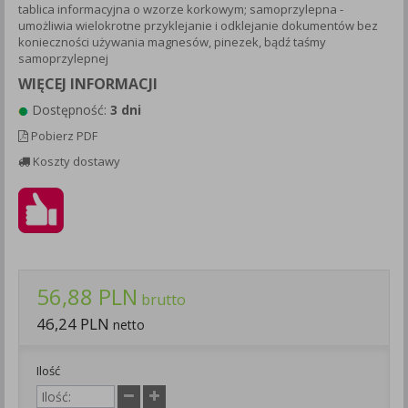
tablica informacyjna o wzorze korkowym; samoprzylepna -
Każda Państwa zgoda jest dobrowolna i można ją w dowolnym
umożliwia wielokrotne przyklejanie i odklejanie dokumentów bez
momencie wycofać.
konieczności używania magnesów, pinezek, bądź taśmy
samoprzylepnej
Polityka prywatności (rozwiń)
WIĘCEJ INFORMACJI
Klauzula Informacyjna (rozwiń)
Dostępność:
3 dni
Lista Zaufanych Partnerów (rozwiń)
Pobierz PDF
Koszty dostawy
56,88 PLN
brutto
46,24 PLN
netto
Ilość