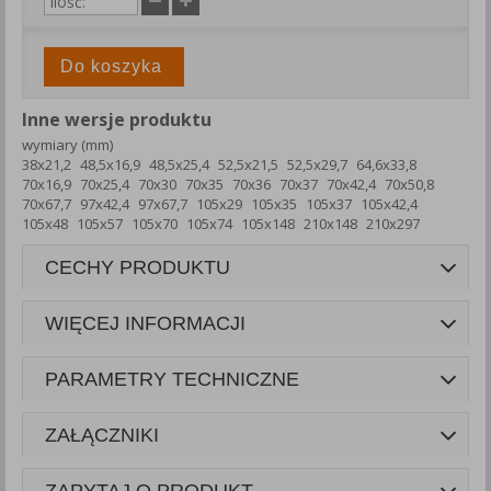
Do koszyka
Inne wersje produktu
wymiary (mm)
38x21,2
48,5x16,9
48,5x25,4
52,5x21,5
52,5x29,7
64,6x33,8
70x16,9
70x25,4
70x30
70x35
70x36
70x37
70x42,4
70x50,8
70x67,7
97x42,4
97x67,7
105x29
105x35
105x37
105x42,4
105x48
105x57
105x70
105x74
105x148
210x148
210x297
CECHY PRODUKTU
WIĘCEJ INFORMACJI
PARAMETRY TECHNICZNE
ZAŁĄCZNIKI
ZAPYTAJ O PRODUKT