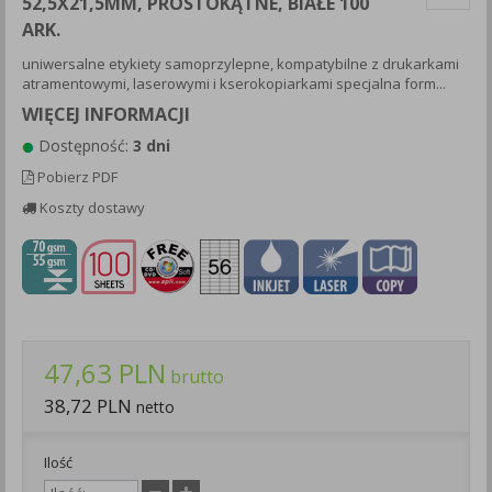
52,5X21,5MM, PROSTOKĄTNE, BIAŁE 100
Każda Państwa zgoda jest dobrowolna i można ją w dowolnym
ARK.
momencie wycofać.
uniwersalne etykiety samoprzylepne, kompatybilne z drukarkami
Polityka prywatności (rozwiń)
atramentowymi, laserowymi i kserokopiarkami specjalna form...
Klauzula Informacyjna (rozwiń)
WIĘCEJ INFORMACJI
Lista Zaufanych Partnerów (rozwiń)
Dostępność:
3 dni
Pobierz PDF
Koszty dostawy
47,63 PLN
brutto
38,72 PLN
netto
Ilość