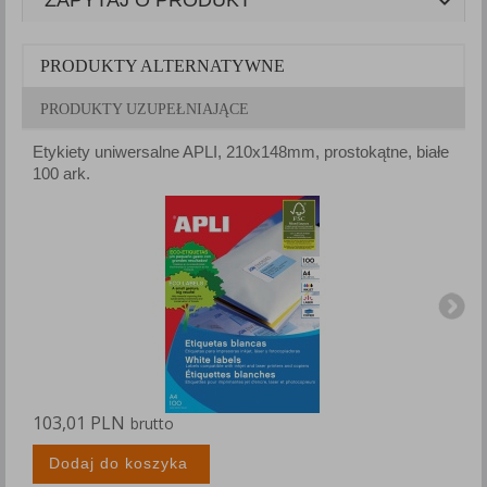
PRODUKTY ALTERNATYWNE
PRODUKTY UZUPEŁNIAJĄCE
Etykiety uniwersalne APLI, 210x148mm, prostokątne, białe
E
100 ark.
1
103,01 PLN
1
brutto
Dodaj do koszyka