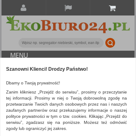
MENU
Szanowni Klienci! Drodzy Państwo!
Papier i etykiety
Etykiety samoprzylepne
Etykiety uniwersalne MULTI 3, 52,5x21,5mm, prostokątne,
Dbamy o Twoją prywatność!
białe 100 ark.
Zanim klikniesz „Przejdź do serwisu”, prosimy o przeczytanie
tej informacji. Prosimy w niej o Twoją dobrowolną zgodę na
przetwarzanie Twoich danych osobowych przez nas i naszych
zaufanych partnerów oraz przekazujemy informacje o naszej
polityce prywatności w tym o tzw. cookies. Klikając „Przejdź do
serwisu”, zgadzasz się na poniższe. Możesz też odmówić
zgody lub ograniczyć jej zakres.