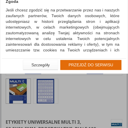
Zgoda
Jeśli chcesz zgodzić się na przetwarzanie przez nas i naszych
zaufanych partnerów, Twoich danych osobowych, które
udostępniasz w historii przeglądania stron i aplikacji
internetowych, w celach marketingowych (obejmujących
zautomatyzowaną analizę Twojej aktywności na stronach
internetowych w celu ustalenia Twoich potencjalnych
zainteresowań dla dostosowania reklamy i oferty), w tym na
umieszczanie tzw. cookies na Twoich urządzeniach i ich
odczytywanie, kliknij przycisk „Przejdź do serwisu”.
Jeśli nie chcesz wyrazić zgody lub ograniczyć jej zakres, kliknij
Szczegóły
PRZEJDŹ DO SERWISU
„Szczegóły”, gdzie znajdziesz wszelkie informacje o tym jak to
zrobić . Te same informacje znajdziesz także na podstronie z
naszą polityką prywatności obowiązującą od 25 maja 2018.
W przypadku użytkowników zalogowanych, aby umożliwić
prawidłową realizację Umowy z Państwem i związane z tym
prawidłowe działanie naszej strony www, a w szczególności
np. wysłanie potwierdzenia zamówienia na Państwa email lub
wyświetlenie Państwu prawidłowych informacji o promocjach
czy cenach indywidualnych, ważna jest Państwa wcześniejsza
ETYKIETY UNIWERSALNE MULTI 3,
zgoda której udzieliliście podczas zakładania konta.