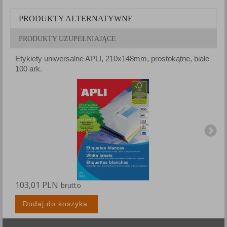
PRODUKTY ALTERNATYWNE
PRODUKTY UZUPEŁNIAJĄCE
Etykiety uniwersalne APLI, 210x148mm, prostokątne, białe
E
100 ark.
1
103,01 PLN
1
brutto
Dodaj do koszyka