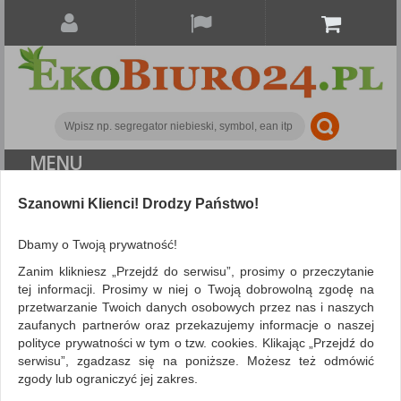
MENU
Szanowni Klienci! Drodzy Państwo!
Papier i etykiety
Etykiety samoprzylepne
Etykiety uniwersalne MULTI 3,105x35mm, prostokątne, białe
Dbamy o Twoją prywatność!
100 ark.
Zanim klikniesz „Przejdź do serwisu”, prosimy o przeczytanie
tej informacji. Prosimy w niej o Twoją dobrowolną zgodę na
przetwarzanie Twoich danych osobowych przez nas i naszych
zaufanych partnerów oraz przekazujemy informacje o naszej
polityce prywatności w tym o tzw. cookies. Klikając „Przejdź do
serwisu”, zgadzasz się na poniższe. Możesz też odmówić
zgody lub ograniczyć jej zakres.