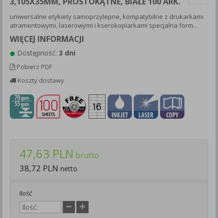
3,105X35MM, PROSTOKĄTNE, BIAŁE 100 ARK.
Każda Państwa zgoda jest dobrowolna i można ją w dowolnym
uniwersalne etykiety samoprzylepne, kompatybilne z drukarkami
momencie wycofać.
atramentowymi, laserowymi i kserokopiarkami specjalna form...
Polityka prywatności (rozwiń)
WIĘCEJ INFORMACJI
Klauzula Informacyjna (rozwiń)
Dostępność:
3 dni
Lista Zaufanych Partnerów (rozwiń)
Pobierz PDF
Koszty dostawy
47,63 PLN
brutto
38,72 PLN
netto
Ilość