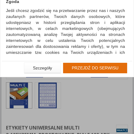
Zgoda
Jeśli chcesz zgodzić się na przetwarzanie przez nas i naszych
zaufanych partnerów, Twoich danych osobowych, które
udostępniasz w historii przeglądania stron i aplikacji
internetowych, w celach marketingowych (obejmujących
zautomatyzowaną analizę Twojej aktywności na stronach
internetowych w celu ustalenia Twoich potencjalnych
zainteresowań dla dostosowania reklamy i oferty), w tym na
umieszczanie tzw. cookies na Twoich urządzeniach i ich
odczytywanie, kliknij przycisk „Przejdź do serwisu”.
Jeśli nie chcesz wyrazić zgody lub ograniczyć jej zakres, kliknij
Szczegóły
PRZEJDŹ DO SERWISU
„Szczegóły”, gdzie znajdziesz wszelkie informacje o tym jak to
zrobić . Te same informacje znajdziesz także na podstronie z
naszą polityką prywatności obowiązującą od 25 maja 2018.
W przypadku użytkowników zalogowanych, aby umożliwić
prawidłową realizację Umowy z Państwem i związane z tym
prawidłowe działanie naszej strony www, a w szczególności
np. wysłanie potwierdzenia zamówienia na Państwa email lub
wyświetlenie Państwu prawidłowych informacji o promocjach
czy cenach indywidualnych, ważna jest Państwa wcześniejsza
ETYKIETY UNIWERSALNE MULTI
zgoda której udzieliliście podczas zakładania konta.