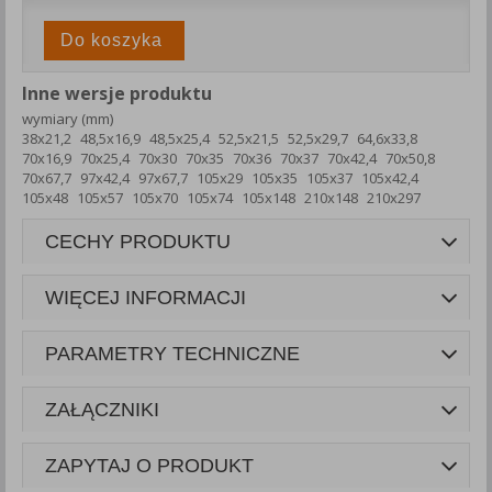
Do koszyka
Inne wersje produktu
wymiary (mm)
38x21,2
48,5x16,9
48,5x25,4
52,5x21,5
52,5x29,7
64,6x33,8
70x16,9
70x25,4
70x30
70x35
70x36
70x37
70x42,4
70x50,8
70x67,7
97x42,4
97x67,7
105x29
105x35
105x37
105x42,4
105x48
105x57
105x70
105x74
105x148
210x148
210x297
CECHY PRODUKTU
WIĘCEJ INFORMACJI
PARAMETRY TECHNICZNE
ZAŁĄCZNIKI
ZAPYTAJ O PRODUKT