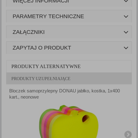
WIĘCEJ INFORMACJI
PARAMETRY TECHNICZNE
ZAŁĄCZNIKI
ZAPYTAJ O PRODUKT
PRODUKTY ALTERNATYWNE
PRODUKTY UZUPEŁNIAJĄCE
Bloczek samoprzylepny DONAU jabłko, kostka, 1x400
B
kart., neonowe
z