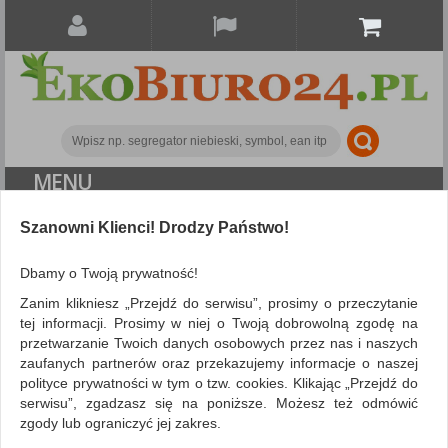
MENU
Szanowni Klienci! Drodzy Państwo!
Papier i etykiety
Bloczki samoprzylepne
Bloczek samoprzylepny DONAU, 1x50 kart., strzałka,
Dbamy o Twoją prywatność!
zawieszka, zielony
Zanim klikniesz „Przejdź do serwisu”, prosimy o przeczytanie
tej informacji. Prosimy w niej o Twoją dobrowolną zgodę na
przetwarzanie Twoich danych osobowych przez nas i naszych
zaufanych partnerów oraz przekazujemy informacje o naszej
polityce prywatności w tym o tzw. cookies. Klikając „Przejdź do
serwisu”, zgadzasz się na poniższe. Możesz też odmówić
zgody lub ograniczyć jej zakres.