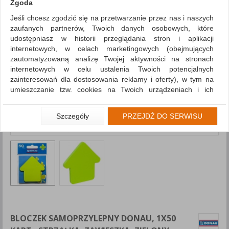
Zgoda
Jeśli chcesz zgodzić się na przetwarzanie przez nas i naszych
zaufanych partnerów, Twoich danych osobowych, które
udostępniasz w historii przeglądania stron i aplikacji
internetowych, w celach marketingowych (obejmujących
zautomatyzowaną analizę Twojej aktywności na stronach
internetowych w celu ustalenia Twoich potencjalnych
zainteresowań dla dostosowania reklamy i oferty), w tym na
umieszczanie tzw. cookies na Twoich urządzeniach i ich
odczytywanie, kliknij przycisk „Przejdź do serwisu”.
Jeśli nie chcesz wyrazić zgody lub ograniczyć jej zakres, kliknij
Szczegóły
PRZEJDŹ DO SERWISU
„Szczegóły”, gdzie znajdziesz wszelkie informacje o tym jak to
zrobić . Te same informacje znajdziesz także na podstronie z
naszą polityką prywatności obowiązującą od 25 maja 2018.
W przypadku użytkowników zalogowanych, aby umożliwić
prawidłową realizację Umowy z Państwem i związane z tym
prawidłowe działanie naszej strony www, a w szczególności
np. wysłanie potwierdzenia zamówienia na Państwa email lub
wyświetlenie Państwu prawidłowych informacji o promocjach
czy cenach indywidualnych, ważna jest Państwa wcześniejsza
BLOCZEK SAMOPRZYLEPNY DONAU, 1X50
zgoda której udzieliliście podczas zakładania konta.