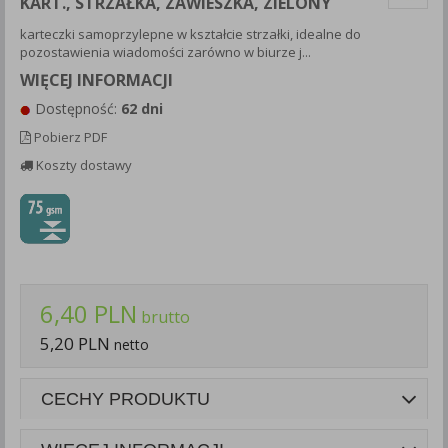
KART., STRZAŁKA, ZAWIESZKA, ZIELONY
Każda Państwa zgoda jest dobrowolna i można ją w dowolnym
karteczki samoprzylepne w kształcie strzałki, idealne do
momencie wycofać.
pozostawienia wiadomości zarówno w biurze j...
Polityka prywatności (rozwiń)
WIĘCEJ INFORMACJI
Klauzula Informacyjna (rozwiń)
Dostępność:
62 dni
Lista Zaufanych Partnerów (rozwiń)
Pobierz PDF
Koszty dostawy
6,40 PLN
brutto
5,20 PLN
netto
CECHY PRODUKTU