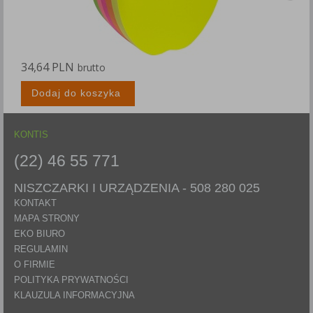
34,64 PLN
6
brutto
Dodaj do koszyka
KONTIS
(22) 46 55 771
NISZCZARKI I URZĄDZENIA -
508 280 025
KONTAKT
MAPA STRONY
EKO BIURO
REGULAMIN
O FIRMIE
POLITYKA PRYWATNOŚCI
KLAUZULA INFORMACYJNA