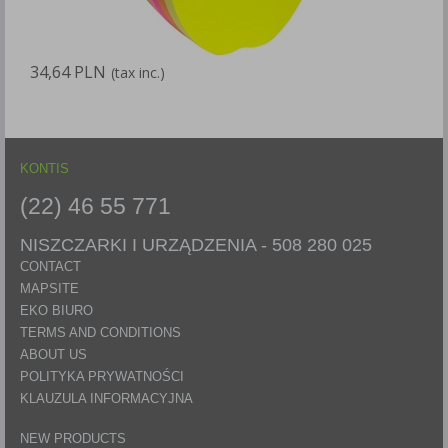
34,64 PLN
6
(tax inc.)
KONTIS
(22) 46 55 771
NISZCZARKI I URZĄDZENIA -
508 280 025
CONTACT
MAPSITE
EKO BIURO
TERMS AND CONDITIONS
ABOUT US
POLITYKA PRYWATNOŚCI
KLAUZULA INFORMACYJNA
NEW PRODUCTS