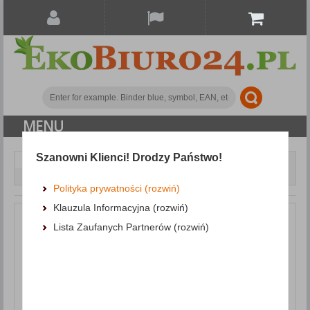
MENU
Szanowni Klienci! Drodzy Państwo!
Paper and labels
Self-adhesive pads
Self-
adhesive Pad DONAU, 1x50 sheets, arrow-shaped, green
Polityka prywatności (rozwiń)
Klauzula Informacyjna (rozwiń)
Lista Zaufanych Partnerów (rozwiń)