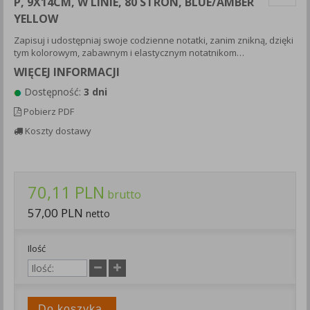
P, 9X14CM, W LINIE, 80 STRON, BLUE/AMBER
Każda Państwa zgoda jest dobrowolna i można ją w dowolnym
YELLOW
momencie wycofać.
Zapisuj i udostępniaj swoje codzienne notatki, zanim znikną, dzięki
Polityka prywatności (rozwiń)
tym kolorowym, zabawnym i elastycznym notatnikom…
Klauzula Informacyjna (rozwiń)
WIĘCEJ INFORMACJI
Lista Zaufanych Partnerów (rozwiń)
Dostępność:
3 dni
Pobierz PDF
Koszty dostawy
70,11 PLN
brutto
57,00 PLN
netto
Ilość
Do koszyka