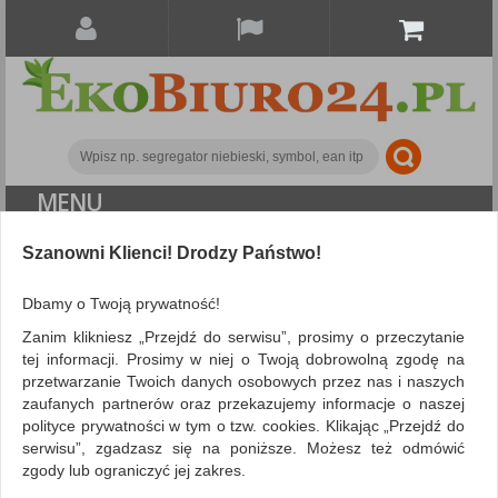
MENU
Szanowni Klienci! Drodzy Państwo!
Artykuły szkolne
Zeszyty
Zestaw 2 zeszytów
MOLESKINE Volant, P, 9x14cm, w linie, 80 stron, blue/amber
Dbamy o Twoją prywatność!
yellow
Zanim klikniesz „Przejdź do serwisu”, prosimy o przeczytanie
tej informacji. Prosimy w niej o Twoją dobrowolną zgodę na
przetwarzanie Twoich danych osobowych przez nas i naszych
zaufanych partnerów oraz przekazujemy informacje o naszej
polityce prywatności w tym o tzw. cookies. Klikając „Przejdź do
serwisu”, zgadzasz się na poniższe. Możesz też odmówić
zgody lub ograniczyć jej zakres.