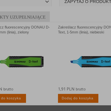
ZAPYTAJ O PRODUK
anych Partnerów (rozwiń)
KTY UZUPEŁNIAJĄCE
acz fluorescencyjny DONAU D-
Zakreślacz fluorescencyjny D
mm (linia), zielony
Text, 1-5mm (linia), niebieski
LN
1,91 PLN
brutto
brutto
 do koszyka
Dodaj do koszyka