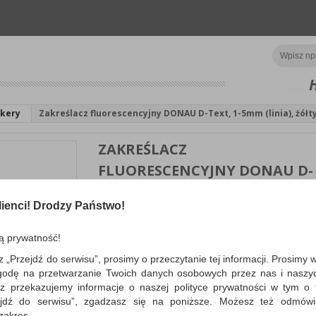
kery
Zakreślacz fluorescencyjny DONAU D-Text, 1-5mm (linia), żółt
ZAKREŚLACZ
FLUORESCENCYJNY DONAU D-
TEXT, 1-5MM (LINIA), ŻÓŁTY
ienci! Drodzy Państwo!
do znaczenia tekstu na praktycznie każdym rodzaj
nietoksyczny tusz charakteryzuje się wyso...
ą prywatność!
WIĘCEJ INFORMACJI
Po
z „Przejdź do serwisu”, prosimy o przeczytanie tej informacji. Prosimy 
Dostępność:
3 dni
Koszt
godę na przetwarzanie Twoich danych osobowych przez nas i naszy
z przekazujemy informacje o naszej polityce prywatności w tym o t
zejdź do serwisu”, zgadzasz się na poniższe. Możesz też odmów
 zakres.