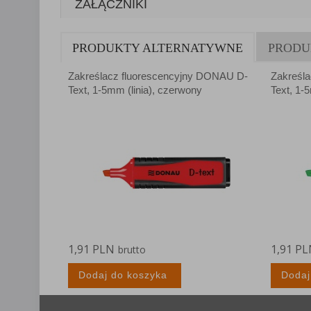
ZAŁĄCZNIKI
Lista Zauf
PRODUKTY ALTERNATYWNE
PRODU
Zakreślacz fluorescencyjny DONAU D-
Zakreśl
Text, 1-5mm (linia), czerwony
Text, 1-5
1,91 PLN
1,91 P
brutto
Dodaj do koszyka
Dodaj