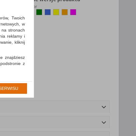
kolor
erów, Twoich
ernetowych, w
 na stronach
nia reklamy i
anie, kliknij
ie znajdziesz
 podstronie z
cję Umowy z
gólności np.
SERWISU
prawidłowych
iejsza zgoda