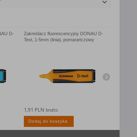
T
ONAU D-
Zakreślacz fluorescencyjny DONAU D-
Zakreślacz
Text, 1-5mm (linia), pomarańczowy
Text, 1-5mm
1,91 PLN
1,91 PLN
brutto
Dodaj do koszyka
Dodaj d