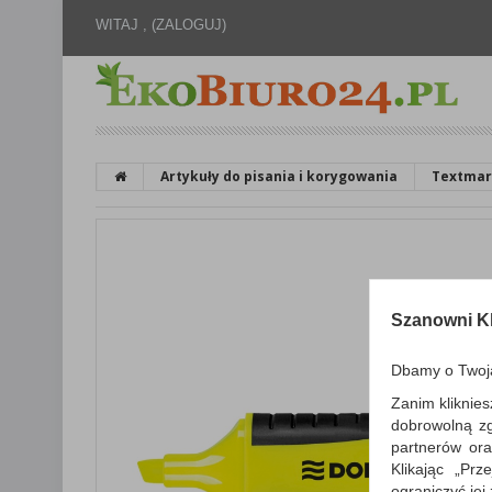
WITAJ ,
(ZALOGUJ)
Artykuły do pisania i korygowania
Textmar
Szanowni Kl
Dbamy o Twoj
Zanim kliknies
dobrowolną z
partnerów ora
Klikając „Pr
ograniczyć jej