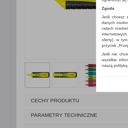
Zgoda
Jeśli chcesz 
danych osobowy
celach market
internetowych
oferty), w ty
przycisk „Prze
Jeśli nie chce
wszelkie info
naszą polityk
W przypadku 
Państwem i z
wysłanie pot
informacji o
której udzieli
CECHY PRODUKTU
Każda Państwa
Polityka p
PARAMETRY TECHNICZNE
Klauzula I