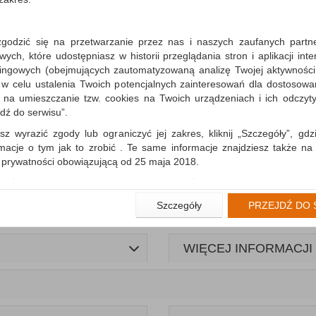
zgodzić się na przetwarzanie przez nas i naszych zaufanych partn
ch, które udostępniasz w historii przeglądania stron i aplikacji int
ingowych (obejmujących zautomatyzowaną analizę Twojej aktywności
 w celu ustalenia Twoich potencjalnych zainteresowań dla dostosowa
m na umieszczanie tzw. cookies na Twoich urządzeniach i ich odczytyw
jdź do serwisu”.
sz wyrazić zgody lub ograniczyć jej zakres, kliknij „Szczegóły”, gdz
rmacje o tym jak to zrobić . Te same informacje znajdziesz także na
ą prywatności obowiązującą od 25 maja 2018.
użytkowników zalogowanych, aby umożliwić prawidłową realiza
wiązane z tym prawidłowe działanie naszej strony www, a w szcze
Szczegóły
PRZEJDŹ DO 
wierdzenia zamówienia na Państwa email lub wyświetlenie Państwu 
 promocjach czy cenach indywidualnych, ważna jest Państwa wcześn
liście podczas zakładania konta.
WIĘCEJ INFORMACJI
 zgoda jest dobrowolna i można ją w dowolnym momencie wycofać.
rywatności (rozwiń)
nformacyjna (rozwiń)