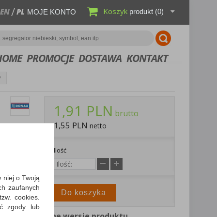
Koszyk
EN
PL
produkt
(0)
MOJE KONTO
HOME
PROMOCJE
DOSTAWA
KONTAKT
y
1,91 PLN
brutto
1,55 PLN
netto
u papieru;
Ilość
bierz PDF
w niej o Twoją
y dostawy
ch zaufanych
Do koszyka
zw. cookies.
ić zgody lub
Inne wersje produktu