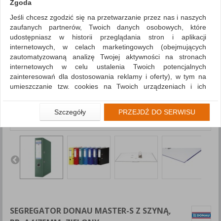
Zgoda
Jeśli chcesz zgodzić się na przetwarzanie przez nas i naszych
zaufanych partnerów, Twoich danych osobowych, które
udostępniasz w historii przeglądania stron i aplikacji
internetowych, w celach marketingowych (obejmujących
zautomatyzowaną analizę Twojej aktywności na stronach
internetowych w celu ustalenia Twoich potencjalnych
zainteresowań dla dostosowania reklamy i oferty), w tym na
umieszczanie tzw. cookies na Twoich urządzeniach i ich
odczytywanie, kliknij przycisk „Przejdź do serwisu”.
Jeśli nie chcesz wyrazić zgody lub ograniczyć jej zakres, kliknij
Szczegóły
PRZEJDŹ DO SERWISU
„Szczegóły”, gdzie znajdziesz wszelkie informacje o tym jak to
zrobić . Te same informacje znajdziesz także na podstronie z
naszą polityką prywatności obowiązującą od 25 maja 2018.
W przypadku użytkowników zalogowanych, aby umożliwić
prawidłową realizację Umowy z Państwem i związane z tym
prawidłowe działanie naszej strony www, a w szczególności
np. wysłanie potwierdzenia zamówienia na Państwa email lub
wyświetlenie Państwu prawidłowych informacji o promocjach
czy cenach indywidualnych, ważna jest Państwa wcześniejsza
SEGREGATOR DONAU MASTER-S Z SZYNĄ,
zgoda której udzieliliście podczas zakładania konta.