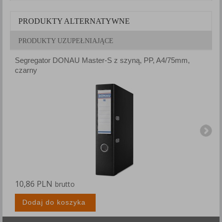
PRODUKTY ALTERNATYWNE
PRODUKTY UZUPEŁNIAJĄCE
Segregator DONAU Master-S z szyną, PP, A4/75mm,
S
czarny
c
10,86 PLN
1
brutto
Dodaj do koszyka