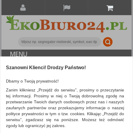
MENU
Szanowni Klienci! Drodzy Państwo!
Archiwizacja dokumentów
Segregatory polipropylenowe
Segregator DONAU
Dbamy o Twoją prywatność!
Master-S z szyną, PP, A4/75mm, zielony
Zanim klikniesz „Przejdź do serwisu”, prosimy o przeczytanie
tej informacji. Prosimy w niej o Twoją dobrowolną zgodę na
przetwarzanie Twoich danych osobowych przez nas i naszych
zaufanych partnerów oraz przekazujemy informacje o naszej
polityce prywatności w tym o tzw. cookies. Klikając „Przejdź do
serwisu”, zgadzasz się na poniższe. Możesz też odmówić
zgody lub ograniczyć jej zakres.