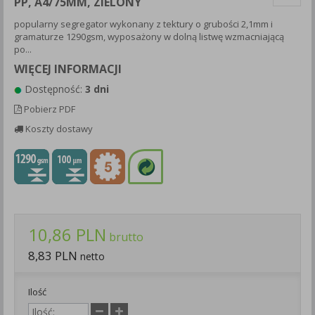
PP, A4/75MM, ZIELONY
Każda Państwa zgoda jest dobrowolna i można ją w dowolnym
popularny segregator wykonany z tektury o grubości 2,1mm i
momencie wycofać.
gramaturze 1290gsm, wyposażony w dolną listwę wzmacniającą
Polityka prywatności (rozwiń)
po...
Klauzula Informacyjna (rozwiń)
WIĘCEJ INFORMACJI
Lista Zaufanych Partnerów (rozwiń)
Dostępność:
3 dni
Pobierz PDF
Koszty dostawy
10,86 PLN
brutto
8,83 PLN
netto
Ilość