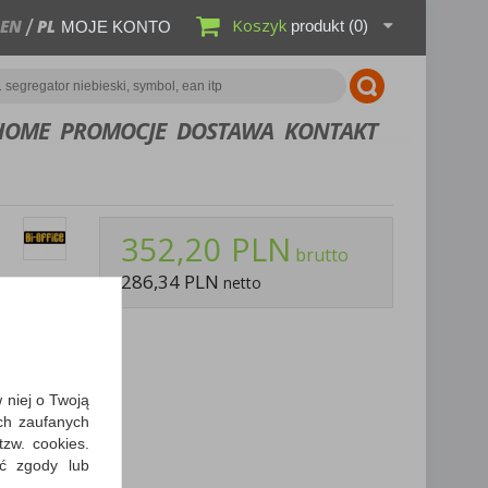
Koszyk
EN
PL
produkt
(0)
MOJE KONTO
HOME
PROMOCJE
DOSTAWA
KONTAKT
352,20 PLN
brutto
286,34 PLN
netto
cyjna
bierz PDF
w niej o Twoją
y dostawy
ch zaufanych
zw. cookies.
ić zgody lub