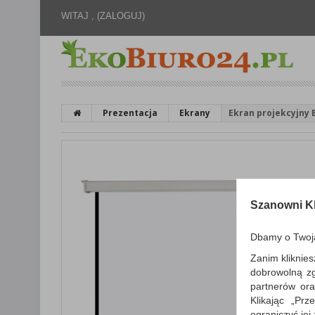
WITAJ ,
(ZALOGUJ)
Prezentacja
Ekrany
Ekran projekcyjny B
Szanowni Kl
Dbamy o Twoj
Zanim kliknies
dobrowolną z
partnerów ora
Klikając „Pr
ograniczyć jej