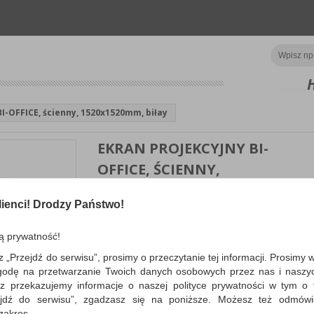
I-OFFICE, ścienny, 1520x1520mm, biłay
EKRAN PROJEKCYJNY BI-
OFFICE, ŚCIENNY,
1520X1520MM, BIŁAY
ienci! Drodzy Państwo!
matowy ekran prezentacyjny; powierzchnia projek
rozwijana manualnie ze stalowej kasety; system ...
ą prywatność!
WIĘCEJ INFORMACJI
Po
z „Przejdź do serwisu”, prosimy o przeczytanie tej informacji. Prosimy 
Dostępność: TEL.
Koszt
godę na przetwarzanie Twoich danych osobowych przez nas i naszy
z przekazujemy informacje o naszej polityce prywatności w tym o t
zejdź do serwisu”, zgadzasz się na poniższe. Możesz też odmów
 zakres.