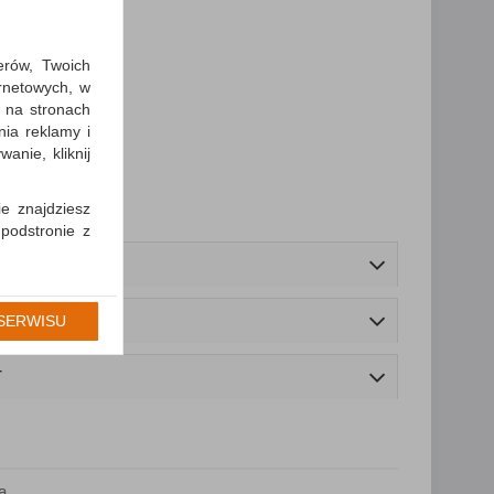
erów, Twoich
ernetowych, w
 na stronach
nia reklamy i
anie, kliknij
ie znajdziesz
 podstronie z
cję Umowy z
gólności np.
SERWISU
prawidłowych
iejsza zgoda
T
a