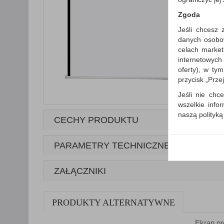
Zgoda
Jeśli chcesz 
danych osobowy
celach market
internetowych
oferty), w ty
przycisk „Prze
Jeśli nie chce
wszelkie info
naszą polityk
CECHY PRODUKTU
W przypadku 
Państwem i z
PARAMETRY TECHNICZNE
wysłanie pot
informacji o
której udzieli
ZAŁĄCZNIKI
Każda Państwa
Polityka p
PRODUKTY ALTERNATYWNE
Klauzula I
Ekran pr