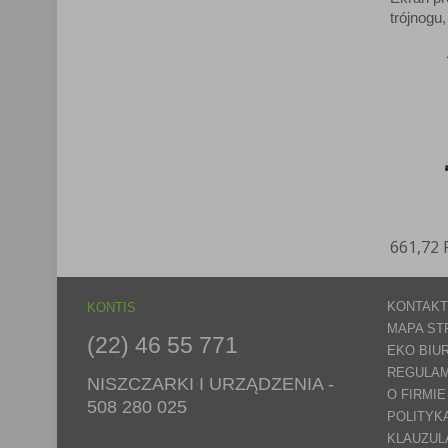
Lista Zauf
trójnogu
661,72
KONTAKT
KONTIS
MAPA ST
(22) 46 55 771
EKO BIU
REGULAM
NISZCZARKI I URZĄDZENIA -
O FIRMIE
508 280 025
POLITYK
KLAUZUL