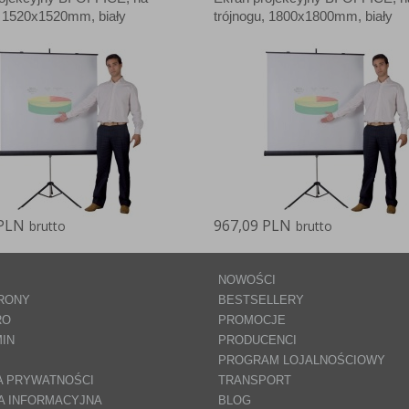
anych Partnerów (rozwiń)
, 1520x1520mm, biały
trójnogu, 1800x1800mm, biały
 PLN
967,09 PLN
brutto
brutto
NOWOŚCI
RONY
BESTSELLERY
RO
PROMOCJE
IN
PRODUCENCI
PROGRAM LOJALNOŚCIOWY
A PRYWATNOŚCI
TRANSPORT
A INFORMACYJNA
BLOG