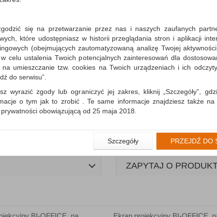
zgodzić się na przetwarzanie przez nas i naszych zaufanych partn
ch, które udostępniasz w historii przeglądania stron i aplikacji int
ingowych (obejmujących zautomatyzowaną analizę Twojej aktywności
 w celu ustalenia Twoich potencjalnych zainteresowań dla dostosowa
m na umieszczanie tzw. cookies na Twoich urządzeniach i ich odczytyw
jdź do serwisu”.
sz wyrazić zgody lub ograniczyć jej zakres, kliknij „Szczegóły”, gdz
rmacje o tym jak to zrobić . Te same informacje znajdziesz także na
ą prywatności obowiązującą od 25 maja 2018.
WIĘCEJ INFORMACJI
użytkowników zalogowanych, aby umożliwić prawidłową realiza
wiązane z tym prawidłowe działanie naszej strony www, a w szcze
Szczegóły
PRZEJDŹ DO 
wierdzenia zamówienia na Państwa email lub wyświetlenie Państwu 
 promocjach czy cenach indywidualnych, ważna jest Państwa wcześn
liście podczas zakładania konta.
ZAPYTAJ O PRODUK
 zgoda jest dobrowolna i można ją w dowolnym momencie wycofać.
rywatności (rozwiń)
nformacyjna (rozwiń)
ojekcyjny BI-OFFICE, na
Ekran projekcyjny BI-OFFICE, n