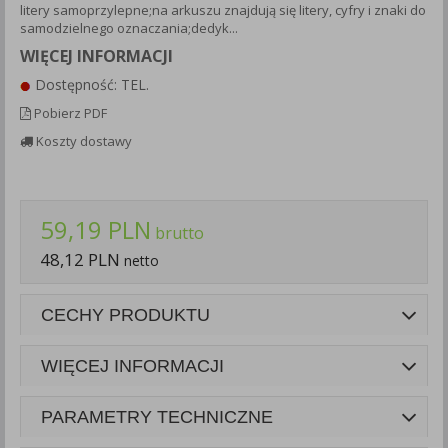
litery samoprzylepne;na arkuszu znajdują się litery, cyfry i znaki do
Każda Państwa zgoda jest dobrowolna i można ją w dowolnym
samodzielnego oznaczania;dedyk...
momencie wycofać.
WIĘCEJ INFORMACJI
Polityka prywatności (rozwiń)
Dostępność: TEL.
Klauzula Informacyjna (rozwiń)
Pobierz PDF
Lista Zaufanych Partnerów (rozwiń)
Koszty dostawy
59,19 PLN
brutto
48,12 PLN
netto
CECHY PRODUKTU
WIĘCEJ INFORMACJI
PARAMETRY TECHNICZNE