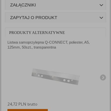
ZAŁĄCZNIKI
ZAPYTAJ O PRODUKT
PRODUKTY ALTERNATYWNE
Listwa samoprzylepna Q-CONNECT, poliester, A5,
L
125mm, 50szt., transparentna
2
24,72 PLN
4
brutto