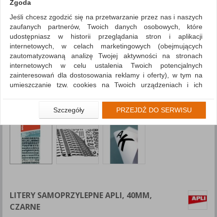
Zgoda
Jeśli chcesz zgodzić się na przetwarzanie przez nas i naszych
zaufanych partnerów, Twoich danych osobowych, które
udostępniasz w historii przeglądania stron i aplikacji
internetowych, w celach marketingowych (obejmujących
zautomatyzowaną analizę Twojej aktywności na stronach
internetowych w celu ustalenia Twoich potencjalnych
zainteresowań dla dostosowania reklamy i oferty), w tym na
umieszczanie tzw. cookies na Twoich urządzeniach i ich
odczytywanie, kliknij przycisk „Przejdź do serwisu”.
Jeśli nie chcesz wyrazić zgody lub ograniczyć jej zakres, kliknij
Szczegóły
PRZEJDŹ DO SERWISU
„Szczegóły”, gdzie znajdziesz wszelkie informacje o tym jak to
zrobić . Te same informacje znajdziesz także na podstronie z
naszą polityką prywatności obowiązującą od 25 maja 2018.
W przypadku użytkowników zalogowanych, aby umożliwić
prawidłową realizację Umowy z Państwem i związane z tym
prawidłowe działanie naszej strony www, a w szczególności
np. wysłanie potwierdzenia zamówienia na Państwa email lub
wyświetlenie Państwu prawidłowych informacji o promocjach
LITERY SAMOPRZYLEPNE APLI, 40MM,
czy cenach indywidualnych, ważna jest Państwa wcześniejsza
CZARNE
zgoda której udzieliliście podczas zakładania konta.