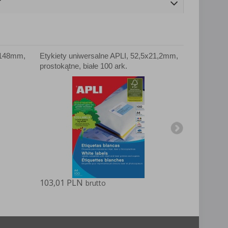
T
5x148mm,
Etykiety uniwersalne APLI, 52,5x21,2mm,
Etykiety u
prostokątne, białe 100 ark.
prostokątne,
103,01 PLN
103,01 PL
brutto