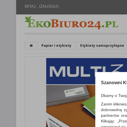
WITAJ ,
(ZALOGUJ)
Papier i etykiety
Etykiety samoprzylepne
Szanowni Kl
Dbamy o Twoj
Zanim kliknies
dobrowolną z
partnerów ora
Klikając „Pr
ograniczyć jej