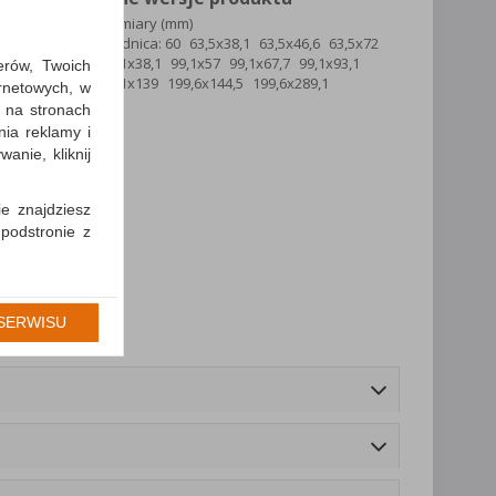
wymiary (mm)
średnica: 60
63,5x38,1
63,5x46,6
63,5x72
99,1x38,1
99,1x57
99,1x67,7
99,1x93,1
erów, Twoich
99,1x139
199,6x144,5
199,6x289,1
ernetowych, w
 na stronach
nia reklamy i
anie, kliknij
ie znajdziesz
 podstronie z
cję Umowy z
gólności np.
SERWISU
prawidłowych
iejsza zgoda