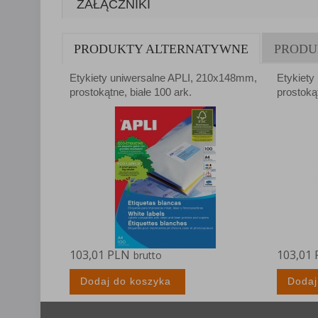
ZAŁĄCZNIKI
Lista Zauf
PRODUKTY ALTERNATYWNE
PRODU
Etykiety uniwersalne APLI, 210x148mm,
Etykiety
prostokątne, białe 100 ark.
prostokąt
103,01 PLN
103,01
brutto
Dodaj do koszyka
Dodaj