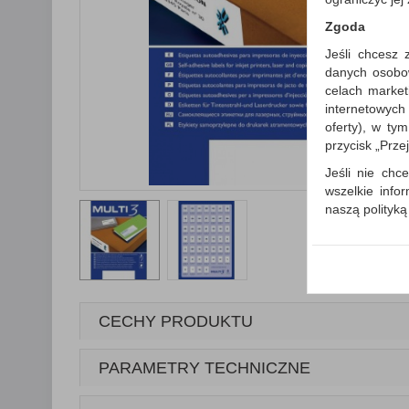
Zgoda
Jeśli chcesz 
danych osobowy
celach market
internetowych
oferty), w ty
przycisk „Prze
Jeśli nie chce
wszelkie info
naszą polityk
W przypadku 
Państwem i z
wysłanie pot
informacji o
której udzieli
CECHY PRODUKTU
Każda Państwa
Polityka p
PARAMETRY TECHNICZNE
Klauzula I