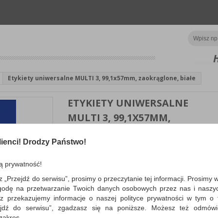
Etykiety uniwersalne MULTI 3, 99,1x57mm, zaokrąglone, białe
ETYKIETY UNIWERSALNE
MULTI 3, 99,1X57MM,
ZAOKRĄGLONE, BIAŁE
ienci! Drodzy Państwo!
uniwersalne etykiety samoprzylepne z zaokrąglon
rogami, kompatybilne z drukarkami atramentowymi
ą prywatność!
laserowymi i kseroko...
z „Przejdź do serwisu”, prosimy o przeczytanie tej informacji. Prosimy 
WIĘCEJ INFORMACJI
Po
godę na przetwarzanie Twoich danych osobowych przez nas i naszy
Dostępność:
3 dni
Koszt
z przekazujemy informacje o naszej polityce prywatności w tym o t
zejdź do serwisu”, zgadzasz się na poniższe. Możesz też odmów
 zakres.