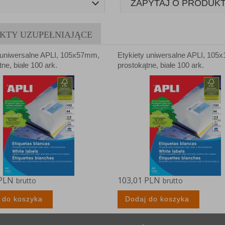
ZAPYTAJ O PRODUK
anych Partnerów (rozwiń)
KTY UZUPEŁNIAJĄCE
 uniwersalne APLI, 105x57mm,
Etykiety uniwersalne APLI, 10
ne, białe 100 ark.
prostokątne, białe 100 ark.
 PLN
103,01 PLN
brutto
brutto
 do koszyka
Dodaj do koszyka