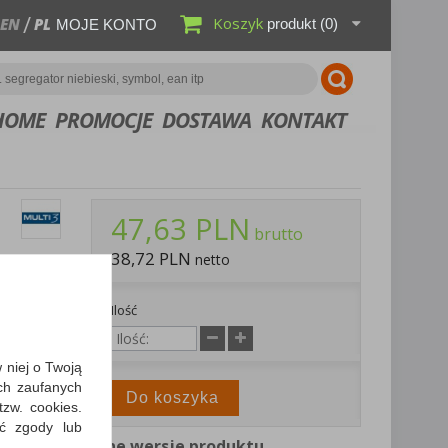
Koszyk
EN
PL
produkt
(0)
MOJE KONTO
HOME
PROMOCJE
DOSTAWA
KONTAKT
47,63 PLN
brutto
38,72 PLN
netto
ymi
Ilość
,
w niej o Twoją
bierz PDF
ch zaufanych
y dostawy
Do koszyka
zw. cookies.
ić zgody lub
Inne wersje produktu