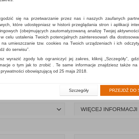
zgodzić się na przetwarzanie przez nas i naszych zaufanych partn
ch, które udostępniasz w historii przeglądania stron i aplikacji int
ingowych (obejmujących zautomatyzowaną analizę Twojej aktywności
 w celu ustalenia Twoich potencjalnych zainteresowań dla dostosowa
m na umieszczanie tzw. cookies na Twoich urządzeniach i ich odczytyw
jdź do serwisu”.
sz wyrazić zgody lub ograniczyć jej zakres, kliknij „Szczegóły”, gdz
rmacje o tym jak to zrobić . Te same informacje znajdziesz także na
ą prywatności obowiązującą od 25 maja 2018.
użytkowników zalogowanych, aby umożliwić prawidłową realiza
wiązane z tym prawidłowe działanie naszej strony www, a w szcze
Szczegóły
PRZEJDŹ DO 
wierdzenia zamówienia na Państwa email lub wyświetlenie Państwu 
 promocjach czy cenach indywidualnych, ważna jest Państwa wcześn
liście podczas zakładania konta.
WIĘCEJ INFORMACJI
 zgoda jest dobrowolna i można ją w dowolnym momencie wycofać.
rywatności (rozwiń)
nformacyjna (rozwiń)