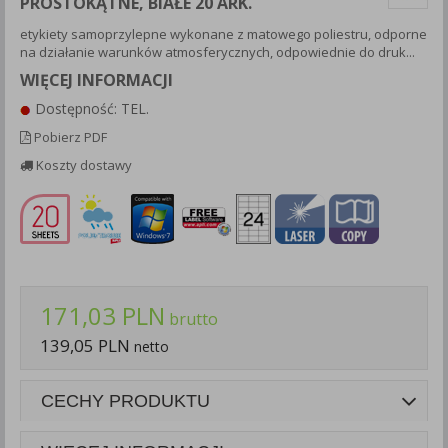
PROSTOKĄTNE, BIAŁE 20 ARK.
Każda Państwa zgoda jest dobrowolna i można ją w dowolnym
etykiety samoprzylepne wykonane z matowego poliestru, odporne
momencie wycofać.
na działanie warunków atmosferycznych, odpowiednie do druk...
Polityka prywatności (rozwiń)
WIĘCEJ INFORMACJI
Klauzula Informacyjna (rozwiń)
Dostępność: TEL.
Lista Zaufanych Partnerów (rozwiń)
Pobierz PDF
Koszty dostawy
171,03 PLN
brutto
139,05 PLN
netto
CECHY PRODUKTU