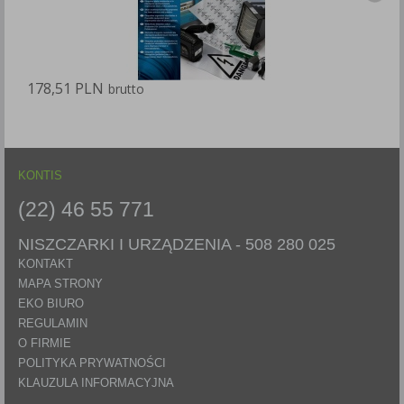
178,51 PLN
1
brutto
KONTIS
(22) 46 55 771
NISZCZARKI I URZĄDZENIA -
508 280 025
KONTAKT
MAPA STRONY
EKO BIURO
REGULAMIN
O FIRMIE
POLITYKA PRYWATNOŚCI
KLAUZULA INFORMACYJNA