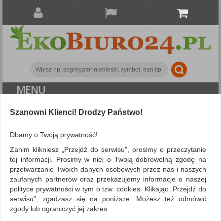
MENU
Szanowni Klienci! Drodzy Państwo!
Papier i etykiety
Etykiety samoprzylepne
Etykiety poliestrowe APLI, 64,6x33,8mm, prostokątne, białe
Dbamy o Twoją prywatność!
20 ark.
Zanim klikniesz „Przejdź do serwisu”, prosimy o przeczytanie
tej informacji. Prosimy w niej o Twoją dobrowolną zgodę na
przetwarzanie Twoich danych osobowych przez nas i naszych
zaufanych partnerów oraz przekazujemy informacje o naszej
polityce prywatności w tym o tzw. cookies. Klikając „Przejdź do
serwisu”, zgadzasz się na poniższe. Możesz też odmówić
zgody lub ograniczyć jej zakres.