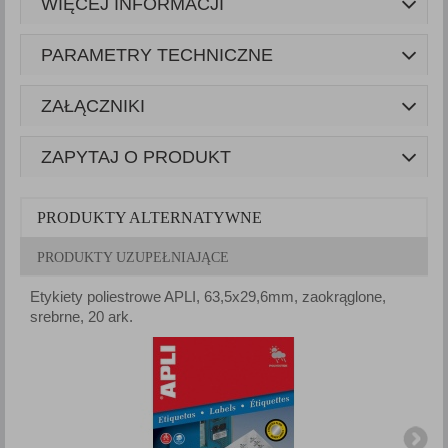
WIĘCEJ INFORMACJI
PARAMETRY TECHNICZNE
ZAŁĄCZNIKI
ZAPYTAJ O PRODUKT
PRODUKTY ALTERNATYWNE
PRODUKTY UZUPEŁNIAJĄCE
Etykiety poliestrowe APLI, 63,5x29,6mm, zaokrąglone,
E
srebrne, 20 ark.
s