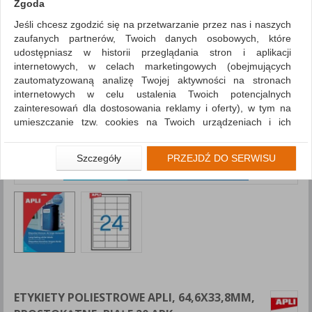
Zgoda
Jeśli chcesz zgodzić się na przetwarzanie przez nas i naszych
zaufanych partnerów, Twoich danych osobowych, które
udostępniasz w historii przeglądania stron i aplikacji
internetowych, w celach marketingowych (obejmujących
zautomatyzowaną analizę Twojej aktywności na stronach
internetowych w celu ustalenia Twoich potencjalnych
zainteresowań dla dostosowania reklamy i oferty), w tym na
umieszczanie tzw. cookies na Twoich urządzeniach i ich
odczytywanie, kliknij przycisk „Przejdź do serwisu”.
Jeśli nie chcesz wyrazić zgody lub ograniczyć jej zakres, kliknij
Szczegóły
PRZEJDŹ DO SERWISU
„Szczegóły”, gdzie znajdziesz wszelkie informacje o tym jak to
zrobić . Te same informacje znajdziesz także na podstronie z
naszą polityką prywatności obowiązującą od 25 maja 2018.
W przypadku użytkowników zalogowanych, aby umożliwić
prawidłową realizację Umowy z Państwem i związane z tym
prawidłowe działanie naszej strony www, a w szczególności
np. wysłanie potwierdzenia zamówienia na Państwa email lub
wyświetlenie Państwu prawidłowych informacji o promocjach
czy cenach indywidualnych, ważna jest Państwa wcześniejsza
ETYKIETY POLIESTROWE APLI, 64,6X33,8MM,
zgoda której udzieliliście podczas zakładania konta.