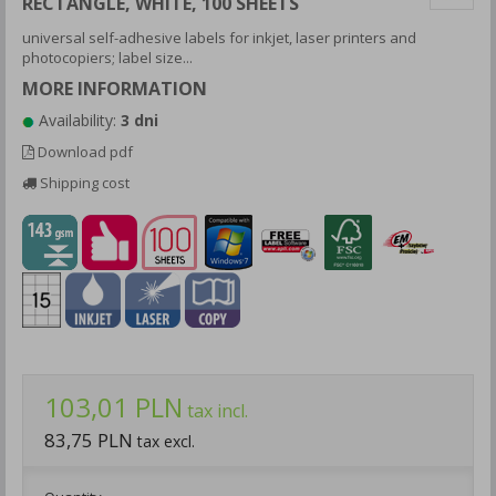
RECTANGLE, WHITE, 100 SHEETS
universal self-adhesive labels for inkjet, laser printers and
photocopiers; label size...
MORE INFORMATION
Availability:
3 dni
Download pdf
Shipping cost
103,01 PLN
tax incl.
83,75 PLN
tax excl.