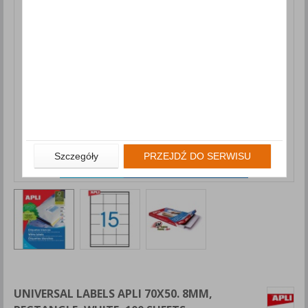
Szczegóły
PRZEJDŹ DO SERWISU
UNIVERSAL LABELS APLI 70X50. 8MM,