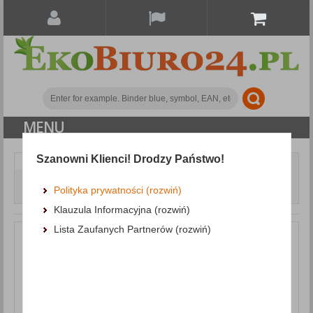
MENU
Szanowni Klienci! Drodzy Państwo!
Paper and labels
Self-adhesive labels
Universal Labels APLI 70x50. 8mm, rectangle, white, 100
Polityka prywatności (rozwiń)
sheets
Klauzula Informacyjna (rozwiń)
Lista Zaufanych Partnerów (rozwiń)