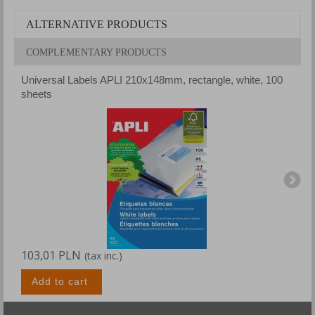
ALTERNATIVE PRODUCTS
COMPLEMENTARY PRODUCTS
Universal Labels APLI 210x148mm, rectangle, white, 100
U
sheets
s
103,01 PLN
1
(tax inc.)
Add to cart