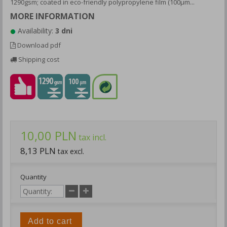
1290gsm; coated in eco-friendly polypropylene film (100μm...
MORE INFORMATION
Availability:
3 dni
Download pdf
Shipping cost
10,00 PLN
tax incl.
8,13 PLN
tax excl.
Quantity
Add to cart