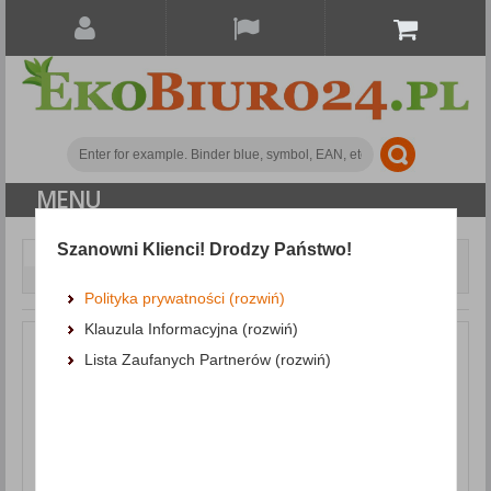
MENU
Szanowni Klienci! Drodzy Państwo!
Document archiving
Polypropylene binders
Binder DONAU Master, PP, A4/75mm, pink
Polityka prywatności (rozwiń)
Klauzula Informacyjna (rozwiń)
Lista Zaufanych Partnerów (rozwiń)