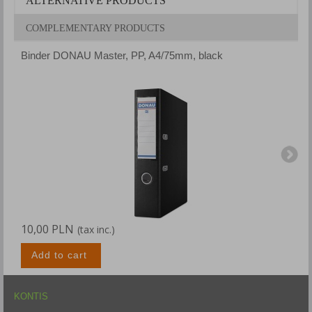
ALTERNATIVE PRODUCTS
COMPLEMENTARY PRODUCTS
Binder DONAU Master, PP, A4/75mm, black
B
10,00 PLN
1
(tax inc.)
Add to cart
KONTIS