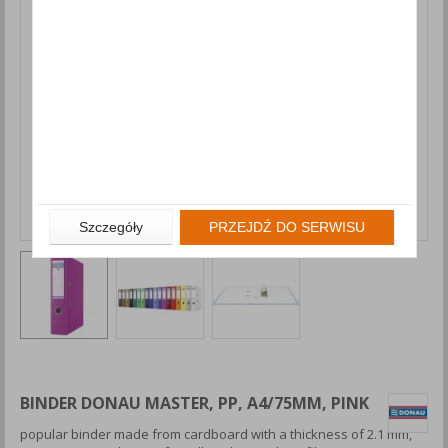
Szczegóły
PRZEJDŹ DO SERWISU
BINDER DONAU MASTER, PP, A4/75MM, PINK
popular binder made from cardboard with a thickness of 2.1 mm,