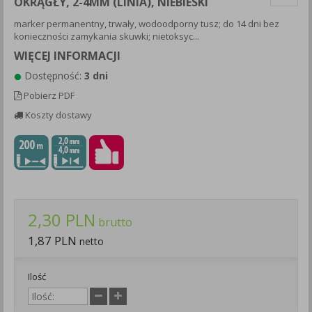
OKRĄGŁY, 2-4MM (LINIA), NIEBIESKI
Każda Państwa zgoda jest dobrowolna i można ją w dowolnym
marker permanentny, trwały, wodoodporny tusz; do 14 dni bez
momencie wycofać.
konieczności zamykania skuwki; nietoksyc...
Polityka prywatności (rozwiń)
WIĘCEJ INFORMACJI
Klauzula Informacyjna (rozwiń)
Dostępność:
3 dni
Lista Zaufanych Partnerów (rozwiń)
Pobierz PDF
Koszty dostawy
2,30 PLN
brutto
1,87 PLN
netto
Ilość