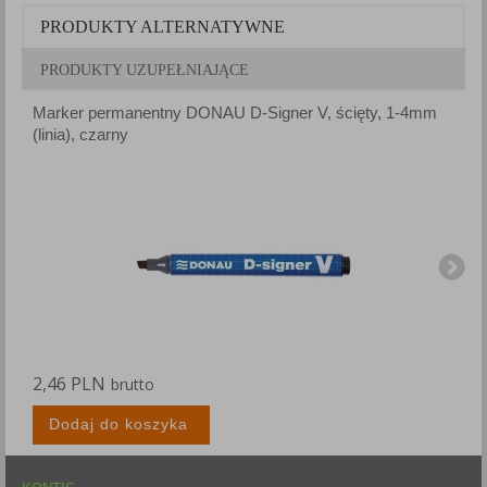
PRODUKTY ALTERNATYWNE
PRODUKTY UZUPEŁNIAJĄCE
Marker permanentny DONAU D-Signer V, ścięty, 1-4mm
M
(linia), czarny
(
2,46 PLN
2
brutto
Dodaj do koszyka