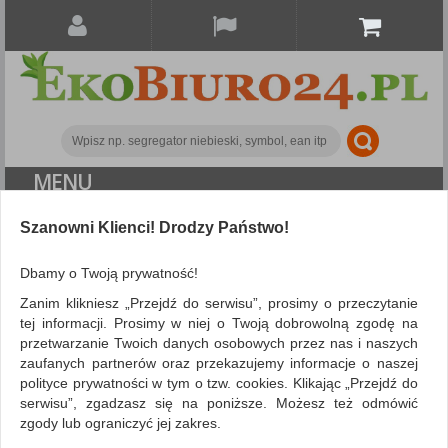
MENU
Szanowni Klienci! Drodzy Państwo!
Artykuły do pisania i korygowania
Markery
Marker permanentny DONAU D-Signer U, okrągły, 2-4mm
Dbamy o Twoją prywatność!
(linia), niebieski
Zanim klikniesz „Przejdź do serwisu”, prosimy o przeczytanie
tej informacji. Prosimy w niej o Twoją dobrowolną zgodę na
przetwarzanie Twoich danych osobowych przez nas i naszych
zaufanych partnerów oraz przekazujemy informacje o naszej
polityce prywatności w tym o tzw. cookies. Klikając „Przejdź do
serwisu”, zgadzasz się na poniższe. Możesz też odmówić
zgody lub ograniczyć jej zakres.