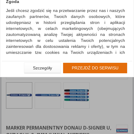
Zgoda
Jeśli chcesz zgodzić się na przetwarzanie przez nas i naszych
zaufanych partnerów, Twoich danych osobowych, które
udostępniasz w historii przeglądania stron i aplikacji
internetowych, w celach marketingowych (obejmujących
zautomatyzowaną analizę Twojej aktywności na stronach
internetowych w celu ustalenia Twoich potencjalnych
zainteresowań dla dostosowania reklamy i oferty), w tym na
umieszczanie tzw. cookies na Twoich urządzeniach i ich
odczytywanie, kliknij przycisk „Przejdź do serwisu”.
Jeśli nie chcesz wyrazić zgody lub ograniczyć jej zakres, kliknij
Szczegóły
PRZEJDŹ DO SERWISU
„Szczegóły”, gdzie znajdziesz wszelkie informacje o tym jak to
zrobić . Te same informacje znajdziesz także na podstronie z
naszą polityką prywatności obowiązującą od 25 maja 2018.
W przypadku użytkowników zalogowanych, aby umożliwić
prawidłową realizację Umowy z Państwem i związane z tym
prawidłowe działanie naszej strony www, a w szczególności
np. wysłanie potwierdzenia zamówienia na Państwa email lub
wyświetlenie Państwu prawidłowych informacji o promocjach
czy cenach indywidualnych, ważna jest Państwa wcześniejsza
MARKER PERMANENTNY DONAU D-SIGNER U,
zgoda której udzieliliście podczas zakładania konta.