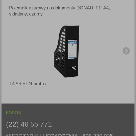
Pojemnik ażurowy na dokumenty DONAU, PP, A4,
P
składany, czarny
s
14,53 PLN
1
brutto
KONTIS
(22) 46 55 771
NISZCZARKI I URZĄDZENIA -
508 280 025