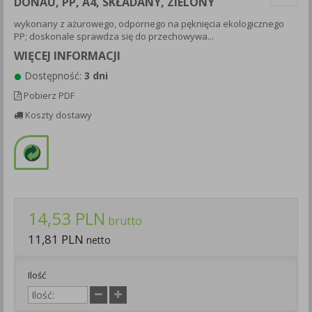
DONAU, PP, A4, SKŁADANY, ZIELONY
Każda Państwa zgoda jest dobrowolna i można ją w dowolnym
wykonany z ażurowego, odpornego na pęknięcia ekologicznego
momencie wycofać.
PP; doskonale sprawdza się do przechowywa...
Polityka prywatności (rozwiń)
WIĘCEJ INFORMACJI
Klauzula Informacyjna (rozwiń)
Dostępność:
3 dni
Lista Zaufanych Partnerów (rozwiń)
Pobierz PDF
Koszty dostawy
14,53 PLN
brutto
11,81 PLN
netto
Ilość