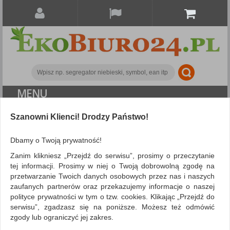
MENU
Szanowni Klienci! Drodzy Państwo!
Archiwizacja dokumentów
Pojemniki na dokumenty i czasopisma
Pojemnik
Dbamy o Twoją prywatność!
ażurowy na dokumenty DONAU, PP, A4, składany, zielony
Zanim klikniesz „Przejdź do serwisu”, prosimy o przeczytanie
tej informacji. Prosimy w niej o Twoją dobrowolną zgodę na
przetwarzanie Twoich danych osobowych przez nas i naszych
zaufanych partnerów oraz przekazujemy informacje o naszej
polityce prywatności w tym o tzw. cookies. Klikając „Przejdź do
serwisu”, zgadzasz się na poniższe. Możesz też odmówić
zgody lub ograniczyć jej zakres.