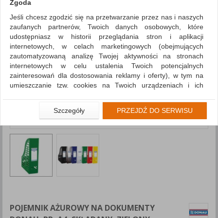
Zgoda
Jeśli chcesz zgodzić się na przetwarzanie przez nas i naszych
zaufanych partnerów, Twoich danych osobowych, które
udostępniasz w historii przeglądania stron i aplikacji
internetowych, w celach marketingowych (obejmujących
zautomatyzowaną analizę Twojej aktywności na stronach
internetowych w celu ustalenia Twoich potencjalnych
zainteresowań dla dostosowania reklamy i oferty), w tym na
umieszczanie tzw. cookies na Twoich urządzeniach i ich
odczytywanie, kliknij przycisk „Przejdź do serwisu”.
Jeśli nie chcesz wyrazić zgody lub ograniczyć jej zakres, kliknij
Szczegóły
PRZEJDŹ DO SERWISU
„Szczegóły”, gdzie znajdziesz wszelkie informacje o tym jak to
zrobić . Te same informacje znajdziesz także na podstronie z
naszą polityką prywatności obowiązującą od 25 maja 2018.
W przypadku użytkowników zalogowanych, aby umożliwić
prawidłową realizację Umowy z Państwem i związane z tym
prawidłowe działanie naszej strony www, a w szczególności
np. wysłanie potwierdzenia zamówienia na Państwa email lub
wyświetlenie Państwu prawidłowych informacji o promocjach
czy cenach indywidualnych, ważna jest Państwa wcześniejsza
POJEMNIK AŻUROWY NA DOKUMENTY
zgoda której udzieliliście podczas zakładania konta.