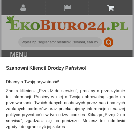
MENU
ALL CATEGORIES
Szanowni Klienci! Drodzy Państwo!
FILTRY
Więcej
Dbamy o Twoją prywatność!
Zanim klikniesz „Przejdź do serwisu”, prosimy o przeczytanie
Artykuły higieniczne i dozowniki
Inne
tej informacji. Prosimy w niej o Twoją dobrowolną zgodę na
przetwarzanie Twoich danych osobowych przez nas i naszych
ZNALEZIONYCH PRODUKTÓW: 2
Porównaj (
0
)
zaufanych partnerów oraz przekazujemy informacje o naszej
polityce prywatności w tym o tzw. cookies. Klikając „Przejdź do
serwisu”, zgadzasz się na poniższe. Możesz też odmówić
Sortuj po
Siatka
Lista
zgody lub ograniczyć jej zakres.