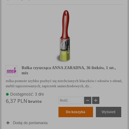
Każda Państwa zgoda jest dobrowolna i można ją w dowolnym
momencie wycofać.
Polityka prywatności (rozwiń)
Klauzula Informacyjna (rozwiń)
Lista Zaufanych Partnerów (rozwiń)
Rolka czyszcząca ANNA ZARADNA, 36 listków, 1 szt.,
mix
rolka pomoże szybko pozbyć się niechcianych kłaczków i włosów z ubrań,
mebli tapicerowanych, tapicerek samochodowych, dy...
Dostępność: 3 dni
6,37 PLN
brutto
Do koszyka
Wyświetl
Dodaj do porównania