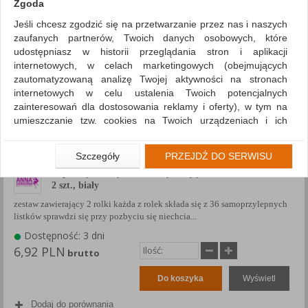
Zgoda
Jeśli chcesz zgodzić się na przetwarzanie przez nas i naszych
zaufanych partnerów, Twoich danych osobowych, które
udostępniasz w historii przeglądania stron i aplikacji
internetowych, w celach marketingowych (obejmujących
zautomatyzowaną analizę Twojej aktywności na stronach
internetowych w celu ustalenia Twoich potencjalnych
zainteresowań dla dostosowania reklamy i oferty), w tym na
umieszczanie tzw. cookies na Twoich urządzeniach i ich
odczytywanie, kliknij przycisk „Przejdź do serwisu”.
Jeśli nie chcesz wyrazić zgody lub ograniczyć jej zakres, kliknij
Szczegóły
PRZEJDŹ DO SERWISU
„Szczegóły”, gdzie znajdziesz wszelkie informacje o tym jak to
Zapas wymiennych rolek czyszczących ANNA ZARADNA,
zrobić . Te same informacje znajdziesz także na podstronie z
2 szt., biały
naszą polityką prywatności obowiązującą od 25 maja 2018.
zestaw zawierający 2 rolki każda z rolek składa się z 36 samoprzylepnych
W przypadku użytkowników zalogowanych, aby umożliwić
listków sprawdzi się przy pozbyciu się niechcia...
prawidłową realizację Umowy z Państwem i związane z tym
Dostępność: 3 dni
prawidłowe działanie naszej strony www, a w szczególności
6,92 PLN
brutto
np. wysłanie potwierdzenia zamówienia na Państwa email lub
wyświetlenie Państwu prawidłowych informacji o promocjach
Do koszyka
Wyświetl
czy cenach indywidualnych, ważna jest Państwa wcześniejsza
zgoda której udzieliliście podczas zakładania konta.
Dodaj do porównania