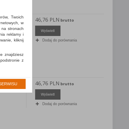
erów, Twoich
46,76 PLN
SCHNEIDER
brutto
ernetowych, w
telowy
 na stronach
Wyświetl
nia reklamy i
anie, kliknij
Dodaj do porównania
ie znajdziesz
 podstronie z
cję Umowy z
gólności np.
46,76 PLN
SCHNEIDER
brutto
SERWISU
prawidłowych
telowy
iejsza zgoda
Wyświetl
Dodaj do porównania