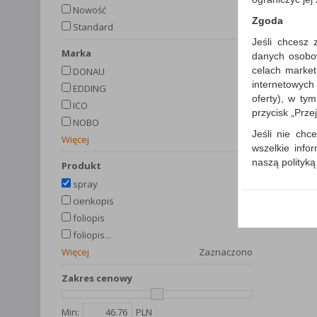
Nowość
Zgoda
Standard
Jeśli chcesz 
Marka
danych osobowy
celach market
DONAU
internetowych
EDDING
oferty), w ty
ICO
przycisk „Prze
NOBO
Jeśli nie chce
Więcej
wszelkie info
naszą polityk
produkt
W przypadku 
spray
Państwem i z
cienkopis
wysłanie pot
foliopis
informacji o
foliopis...
której udzieli
Więcej
Zaznaczono
Każda Państwa
Zakres cenowy
Polityka p
Klauzula I
Min:
PLN