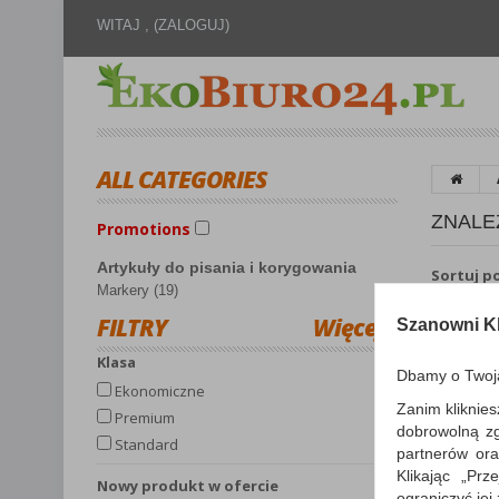
WITAJ ,
(ZALOGUJ)
ALL CATEGORIES
ZNALE
Promotions
Artykuły do pisania i korygowania
Sortuj p
Markery (19)
FILTRY
Więcej
Szanowni Kl
Klasa
Dbamy o Twoj
Ekonomiczne
Zanim kliknies
Premium
dobrowolną z
Standard
partnerów ora
Klikając „Pr
Nowy produkt w ofercie
ograniczyć jej