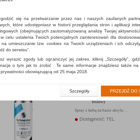
zgodzić się na przetwarzanie przez nas i naszych zaufanych partn
Lakier w sprayu DIY 
ch, które udostępniasz w historii przeglądania stron i aplikacji int
Paint-It 030, 200ml, pas
ingowych (obejmujących zautomatyzowaną analizę Twojej aktywności
limonkowy
 w celu ustalenia Twoich potencjalnych zainteresowań dla dostosowa
Spray z farbą na bazie akrylu…
m na umieszczanie tzw. cookies na Twoich urządzeniach i ich odczytyw
Dostępność: TEL.
jdź do serwisu”.
sz wyrazić zgody lub ograniczyć jej zakres, kliknij „Szczegóły”, gdz
rmacje o tym jak to zrobić . Te same informacje znajdziesz także na
ą prywatności obowiązującą od 25 maja 2018.
użytkowników zalogowanych, aby umożliwić prawidłową realiza
wiązane z tym prawidłowe działanie naszej strony www, a w szcze
Lakier w sprayu DIY 
Szczegóły
PRZEJDŹ DO 
wierdzenia zamówienia na Państwa email lub wyświetlenie Państwu 
Paint-It 030, 200ml, pas
 promocjach czy cenach indywidualnych, ważna jest Państwa wcześn
beżowy
liście podczas zakładania konta.
Spray z farbą na bazie akrylu…
 zgoda jest dobrowolna i można ją w dowolnym momencie wycofać.
Dostępność: TEL.
rywatności (rozwiń)
nformacyjna (rozwiń)