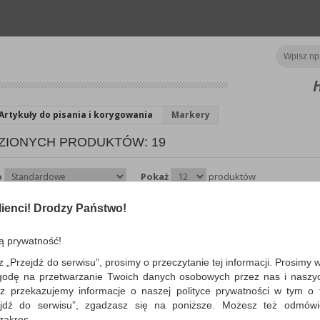
Artykuły do pisania i korygowania
Markery
ZIONYCH PRODUKTÓW: 19
o
Pokaż
produktów
ienci! Drodzy Państwo!
Lakier w sprayu DIY 
Paint-It 030, 200ml, pas
jasnozielony
ą prywatność!
Spray z farbą na bazie akrylu…
z „Przejdź do serwisu”, prosimy o przeczytanie tej informacji. Prosimy 
Dostępność: TEL.
godę na przetwarzanie Twoich danych osobowych przez nas i naszy
z przekazujemy informacje o naszej polityce prywatności w tym o t
zejdź do serwisu”, zgadzasz się na poniższe. Możesz też odmów
 zakres.