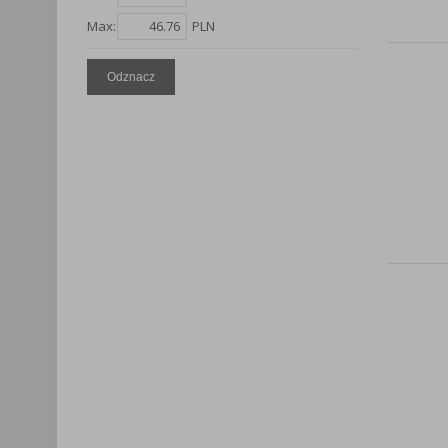
Lista Zauf
Max:
PLN
Odznacz