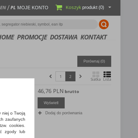
Koszyk
EN
PL
produkt
(0)
MOJE KONTO
HOME
PROMOCJE
DOSTAWA
KONTAKT
Porównaj (
0
)
1
2
Siatka
Lista
46,76 PLN
SCHNEIDER
brutto
telowy
Wyświetl
w niej o Twoją
Dodaj do porównania
ch zaufanych
zw. cookies.
ić zgody lub