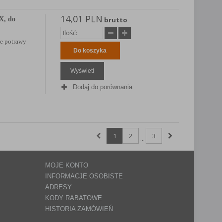
14,01 PLN
X, do
brutto
je potrawy
Do koszyka
Wyświetl
Dodaj do porównania
1
2
3
...
MOJE KONTO
INFORMACJE OSOBISTE
ADRESY
KODY RABATOWE
HISTORIA ZAMÓWIEŃ