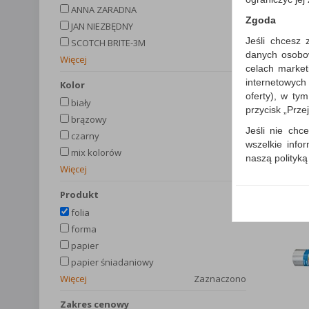
ANNA ZARADNA
Zgoda
JAN NIEZBĘDNY
Jeśli chcesz 
SCOTCH BRITE-3M
danych osobowy
Więcej
celach market
internetowych
kolor
oferty), w ty
biały
przycisk „Prze
brązowy
Jeśli nie chce
czarny
wszelkie info
mix kolorów
naszą polityk
Więcej
W przypadku 
Państwem i z
produkt
wysłanie pot
folia
informacji o
forma
której udzieli
papier
Każda Państwa
papier śniadaniowy
Polityka p
Więcej
Zaznaczono
Klauzula I
Zakres cenowy