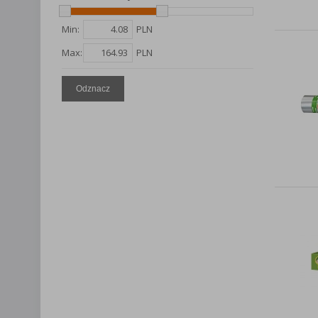
Lista Zauf
Min:
PLN
Max:
PLN
Odznacz