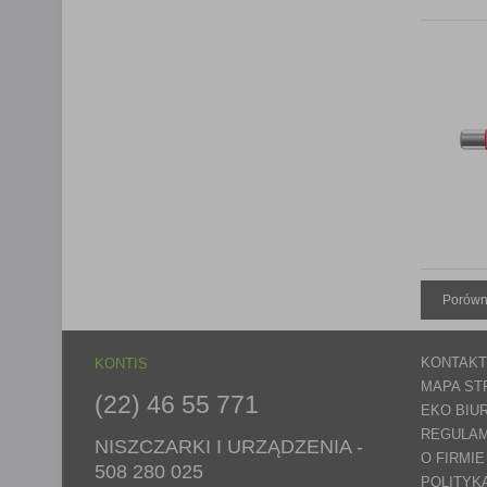
Porówn
KONTAKT
KONTIS
MAPA ST
(22) 46 55 771
EKO BIU
REGULAM
NISZCZARKI I URZĄDZENIA -
O FIRMIE
508 280 025
POLITYK