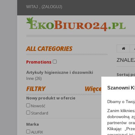
WITAJ ,
(ZALOGUJ)
ALL CATEGORIES
ZNALE
Promotions
Artykuły higieniczne i dozowniki
Sortuj p
Inne (26)
FILTRY
Więcej
Szanowni Kl
Nowy produkt w ofercie
Dbamy o Twoj
Nowość
Zanim kliknies
Standard
dobrowolną z
partnerów ora
Marka
Klikając „Pr
ALUFIX
ograniczyć jej