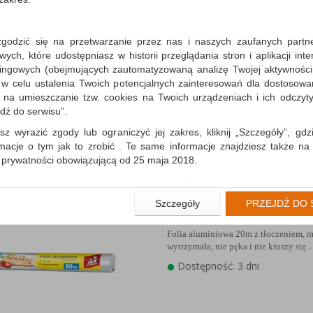
zgodzić się na przetwarzanie przez nas i naszych zaufanych partn
Folia alumninowa JAN
ch, które udostępniasz w historii przeglądania stron i aplikacji int
NIEZBĘDNY, z tłoczenie
ingowych (obejmujących zautomatyzowaną analizę Twojej aktywności
Folia aluminiowa 10m z tłoczeniem, 
 w celu ustalenia Twoich potencjalnych zainteresowań dla dostosowa
wytrzymała, nie pęka i nie kruszy się
m na umieszczanie tzw. cookies na Twoich urządzeniach i ich odczytyw
Dostępność: 3 dni
jdź do serwisu”.
sz wyrazić zgody lub ograniczyć jej zakres, kliknij „Szczegóły”, gdz
rmacje o tym jak to zrobić . Te same informacje znajdziesz także na
ą prywatności obowiązującą od 25 maja 2018.
użytkowników zalogowanych, aby umożliwić prawidłową realiza
wiązane z tym prawidłowe działanie naszej strony www, a w szcze
Folia alumninowa JAN
Szczegóły
PRZEJDŹ DO 
wierdzenia zamówienia na Państwa email lub wyświetlenie Państwu 
NIEZBĘDNY, z tłoczenie
 promocjach czy cenach indywidualnych, ważna jest Państwa wcześn
Folia aluminiowa 20m z tłoczeniem, 
liście podczas zakładania konta.
wytrzymała, nie pęka i nie kruszy się
 zgoda jest dobrowolna i można ją w dowolnym momencie wycofać.
Dostępność: 3 dni
rywatności (rozwiń)
nformacyjna (rozwiń)