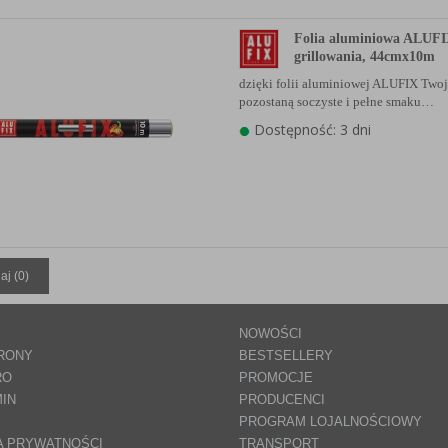
Folia aluminiowa ALUFI
grillowania, 44cmx10m
dzięki folii aluminiowej ALUFIX Two
pozostaną soczyste i pełne smaku…
Dostępność: 3 dni
aj (
0
)
NOWOŚCI
RONY
BESTSELLERY
RO
PROMOCJE
IN
PRODUCENCI
PROGRAM LOJALNOŚCIOWY
A PRYWATNOŚCI
TRANSPORT