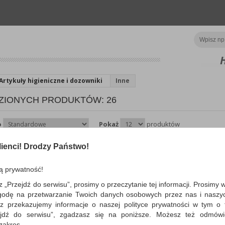
Artykuły higieniczne i dozowniki
Inne
ZIONYCH PRODUKTÓW: 26
o
Pokaż
produktów
ienci! Drodzy Państwo!
Folia aluminiowa STELL
mikr., 1 kg, srebrna
ą prywatność!
folia aluminiowa służąca do grillowani
pieczenia, zabrażania, odgrzewania i
z „Przejdź do serwisu”, prosimy o przeczytanie tej informacji. Prosimy 
przechowywania potraw…
godę na przetwarzanie Twoich danych osobowych przez nas i naszy
Dostępność: 3 dni
z przekazujemy informacje o naszej polityce prywatności w tym o t
zejdź do serwisu”, zgadzasz się na poniższe. Możesz też odmów
 zakres.