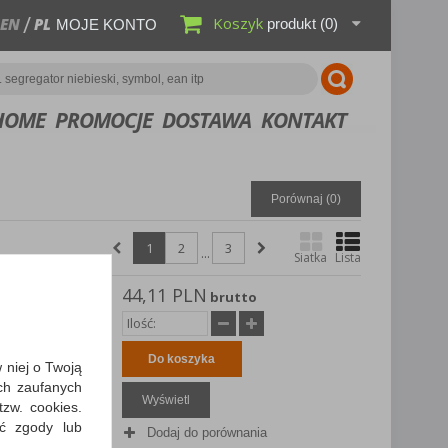
Koszyk
EN
PL
produkt
(0)
MOJE KONTO
HOME
PROMOCJE
DOSTAWA
KONTAKT
Porównaj (
0
)
1
2
3
...
Siatka
Lista
44,11 PLN
A, 12
brutto
a,
Do koszyka
w niej o Twoją
ch zaufanych
Wyświetl
zw. cookies.
ić zgody lub
Dodaj do porównania