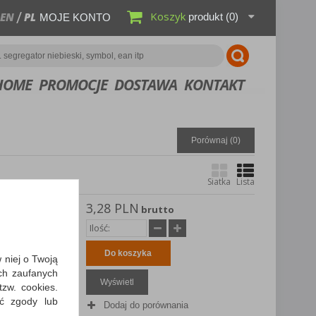
Koszyk
EN
PL
produkt
(0)
MOJE KONTO
HOME
PROMOCJE
DOSTAWA
KONTAKT
Porównaj (
0
)
Siatka
Lista
3,28 PLN
U, PP, z
brutto
e;
Do koszyka
w niej o Twoją
ch zaufanych
Wyświetl
zw. cookies.
ić zgody lub
Dodaj do porównania