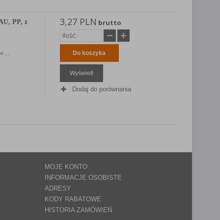
3,27 PLN
U, PP, z
brutto
ące…
Do koszyka
Wyświetl
Dodaj do porównania
MOJE KONTO
INFORMACJE OSOBISTE
ADRESY
KODY RABATOWE
HISTORIA ZAMÓWIEŃ