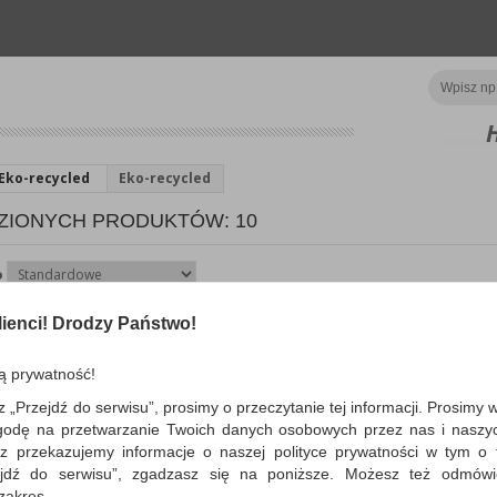
Eko-recycled
Eko-recycled
ZIONYCH PRODUKTÓW: 10
o
ienci! Drodzy Państwo!
Wąsy skoroszytowe DONA
metalową blaszką, 25szt.
ą prywatność!
metalowe wąsy skoroszytowe, spinając
podstawa wykonana z ekologicznego
z „Przejdź do serwisu”, prosimy o przeczytanie tej informacji. Prosimy 
polipropylenu, wąsy wykonan...
godę na przetwarzanie Twoich danych osobowych przez nas i naszy
Dostępność: 3 dni
z przekazujemy informacje o naszej polityce prywatności w tym o t
zejdź do serwisu”, zgadzasz się na poniższe. Możesz też odmów
 zakres.