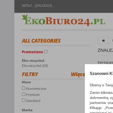
WITAJ ,
(ZALOGUJ)
ALL CATEGORIES
ZNALE
Promotions
Eko-recycled
Sortuj p
Eko-recycled (10)
FILTRY
Więcej
Szanowni Kl
Klasa
Dbamy o Twoj
Ekonomiczne
Zanim kliknies
Premium
dobrowolną z
Standard
partnerów ora
Klikając „Pr
Marka
ograniczyć jej