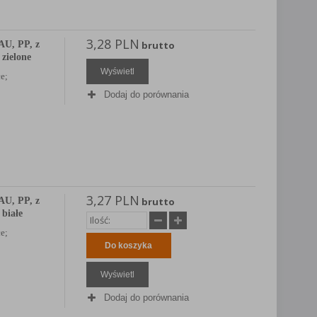
3,28 PLN
U, PP, z
brutto
 zielone
Wyświetl
e;
Dodaj do porównania
3,27 PLN
U, PP, z
brutto
 białe
e;
Do koszyka
Wyświetl
Dodaj do porównania