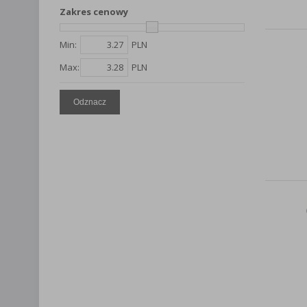
Lista Zauf
Zakres cenowy
Min:
PLN
Max:
PLN
Odznacz