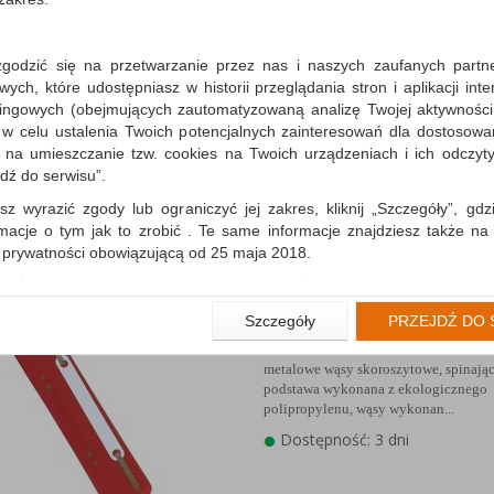
zgodzić się na przetwarzanie przez nas i naszych zaufanych partn
Wąsy skoroszytowe DONA
ch, które udostępniasz w historii przeglądania stron i aplikacji int
metalową blaszką, 25szt.,
ingowych (obejmujących zautomatyzowaną analizę Twojej aktywności
metalowe wąsy skoroszytowe, spinając
 w celu ustalenia Twoich potencjalnych zainteresowań dla dostosowa
podstawa wykonana z ekologicznego
m na umieszczanie tzw. cookies na Twoich urządzeniach i ich odczytyw
polipropylenu, wąsy wykonan...
jdź do serwisu”.
Dostępność: 3 dni
sz wyrazić zgody lub ograniczyć jej zakres, kliknij „Szczegóły”, gdz
rmacje o tym jak to zrobić . Te same informacje znajdziesz także na
ą prywatności obowiązującą od 25 maja 2018.
użytkowników zalogowanych, aby umożliwić prawidłową realiza
wiązane z tym prawidłowe działanie naszej strony www, a w szcze
Wąsy skoroszytowe DONA
Szczegóły
PRZEJDŹ DO 
wierdzenia zamówienia na Państwa email lub wyświetlenie Państwu 
metalową blaszką, 25szt.
 promocjach czy cenach indywidualnych, ważna jest Państwa wcześn
metalowe wąsy skoroszytowe, spinając
liście podczas zakładania konta.
podstawa wykonana z ekologicznego
 zgoda jest dobrowolna i można ją w dowolnym momencie wycofać.
polipropylenu, wąsy wykonan...
Dostępność: 3 dni
rywatności (rozwiń)
nformacyjna (rozwiń)