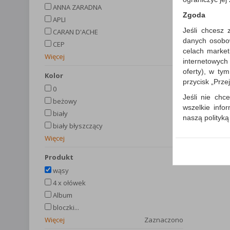
ANNA ZARADNA
Zgoda
APLI
Jeśli chcesz 
CARAN D'ACHE
danych osobowy
CEP
celach market
Więcej
internetowych
oferty), w ty
kolor
przycisk „Prze
0
Jeśli nie chce
beżowy
wszelkie info
biały
naszą polityk
biały błyszczący
W przypadku 
Więcej
Państwem i z
wysłanie pot
produkt
informacji o
wąsy
której udzieli
4 x ołówek
Każda Państwa
Album
Polityka p
bloczki...
Klauzula I
Więcej
Zaznaczono