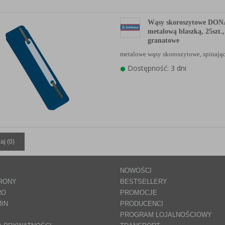
Wąsy skoroszytowe DONA
metalową blaszką, 25szt.,
granatowe
metalowe wąsy skoroszytowe, spinaj
Dostępność: 3 dni
aj (
0
)
NOWOŚCI
RONY
BESTSELLERY
RO
PROMOCJE
IN
PRODUCENCI
PROGRAM LOJALNOŚCIOWY