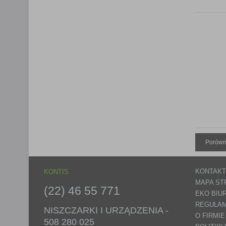
Porówn
KONTAKT
KONTIS
MAPA ST
(22) 46 55 771
EKO BIU
REGULAM
NISZCZARKI I URZĄDZENIA -
O FIRMIE
508 280 025