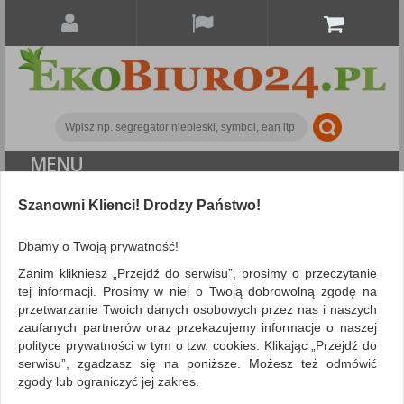
MENU
ALL CATEGORIES
Szanowni Klienci! Drodzy Państwo!
FILTRY
Więcej
Dbamy o Twoją prywatność!
Zanim klikniesz „Przejdź do serwisu”, prosimy o przeczytanie
Ochrona indywidualna
Ochrona oczu i twarzy
tej informacji. Prosimy w niej o Twoją dobrowolną zgodę na
przetwarzanie Twoich danych osobowych przez nas i naszych
ZNALEZIONYCH PRODUKTÓW: 1
Porównaj (
0
)
zaufanych partnerów oraz przekazujemy informacje o naszej
polityce prywatności w tym o tzw. cookies. Klikając „Przejdź do
serwisu”, zgadzasz się na poniższe. Możesz też odmówić
Sortuj po
Siatka
Lista
zgody lub ograniczyć jej zakres.