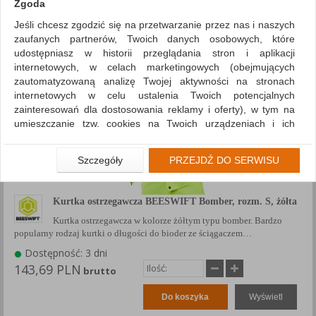
Zgoda
Pokaż
produktów
Siatka
Lista
Jeśli chcesz zgodzić się na przetwarzanie przez nas i naszych
zaufanych partnerów, Twoich danych osobowych, które
1
2
7
...
udostępniasz w historii przeglądania stron i aplikacji
internetowych, w celach marketingowych (obejmujących
zautomatyzowaną analizę Twojej aktywności na stronach
internetowych w celu ustalenia Twoich potencjalnych
zainteresowań dla dostosowania reklamy i oferty), w tym na
umieszczanie tzw. cookies na Twoich urządzeniach i ich
odczytywanie, kliknij przycisk „Przejdź do serwisu”.
Jeśli nie chcesz wyrazić zgody lub ograniczyć jej zakres, kliknij
Szczegóły
PRZEJDŹ DO SERWISU
„Szczegóły”, gdzie znajdziesz wszelkie informacje o tym jak to
zrobić . Te same informacje znajdziesz także na podstronie z
naszą polityką prywatności obowiązującą od 25 maja 2018.
Kurtka ostrzegawcza BEESWIFT Bomber, rozm. S, żółta
Kurtka ostrzegawcza w kolorze żółtym typu bomber. Bardzo
W przypadku użytkowników zalogowanych, aby umożliwić
popularny rodzaj kurtki o długości do bioder ze ściągaczem…
prawidłową realizację Umowy z Państwem i związane z tym
prawidłowe działanie naszej strony www, a w szczególności
Dostępność: 3 dni
np. wysłanie potwierdzenia zamówienia na Państwa email lub
143,69 PLN
brutto
wyświetlenie Państwu prawidłowych informacji o promocjach
czy cenach indywidualnych, ważna jest Państwa wcześniejsza
Do koszyka
Wyświetl
zgoda której udzieliliście podczas zakładania konta.