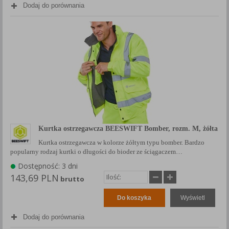
Dodaj do porównania
Każda Państwa zgoda jest dobrowolna i można ją w dowolnym
momencie wycofać.
Polityka prywatności (rozwiń)
Klauzula Informacyjna (rozwiń)
Lista Zaufanych Partnerów (rozwiń)
Kurtka ostrzegawcza BEESWIFT Bomber, rozm. M, żółta
Kurtka ostrzegawcza w kolorze żółtym typu bomber. Bardzo
popularny rodzaj kurtki o długości do bioder ze ściągaczem…
Dostępność: 3 dni
143,69 PLN
brutto
Do koszyka
Wyświetl
Dodaj do porównania