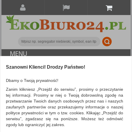
MENU
ALL CATEGORIES
Szanowni Klienci! Drodzy Państwo!
FILTRY
Więcej
Dbamy o Twoją prywatność!
Zanim klikniesz „Przejdź do serwisu”, prosimy o przeczytanie
Ochrona indywidualna
Kurtki
tej informacji. Prosimy w niej o Twoją dobrowolną zgodę na
przetwarzanie Twoich danych osobowych przez nas i naszych
ZNALEZIONYCH PRODUKTÓW: 79
Porównaj (
0
)
zaufanych partnerów oraz przekazujemy informacje o naszej
polityce prywatności w tym o tzw. cookies. Klikając „Przejdź do
serwisu”, zgadzasz się na poniższe. Możesz też odmówić
Sortuj po
zgody lub ograniczyć jej zakres.