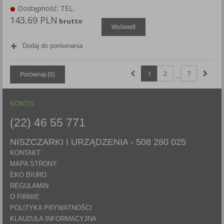
Dostępność: TEL.
143,69 PLN
brutto
Wyświetl
Dodaj do porównania
1
2
7
Porównaj (
0
)
...
KONTIS
(22) 46 55 771
NISZCZARKI I URZĄDZENIA -
508 280 025
KONTAKT
MAPA STRONY
EKO BIURO
REGULAMIN
O FIRMIE
POLITYKA PRYWATNOŚCI
KLAUZULA INFORMACYJNA