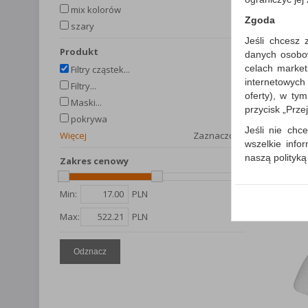
mix kolorów
Zgoda
szary
Jeśli chcesz 
produkt
danych osobowy
celach market
Filtry cząstek...
internetowych
Filtry...
oferty), w ty
Maski...
przycisk „Prze
pokrywa
Jeśli nie chce
Więcej
Zaznaczono
wszelkie info
naszą polityk
Zakres cenowy
W przypadku 
Państwem i z
Min:
PLN
wysłanie pot
Max:
PLN
informacji o
której udzieli
Odznacz
Każda Państwa
Polityka p
Klauzula I