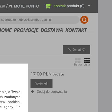
Koszyk
EN
PL
produkt
(0)
MOJE KONTO
HOME
PROMOCJE
DOSTAWA
KONTAKT
Porównaj (
0
)
Siatka
Lista
17,00 PLN
 P1 R,
brutto
Wyświetl
etowym
zach
w niej o Twoją
Dodaj do porównania
i i parami…
ch zaufanych
zw. cookies.
ić zgody lub