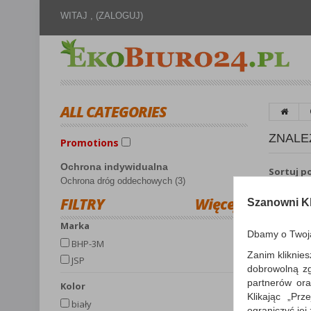
WITAJ ,
(ZALOGUJ)
ALL CATEGORIES
ZNALE
Promotions
Ochrona indywidualna
Sortuj p
Ochrona dróg oddechowych (3)
FILTRY
Więcej
Szanowni Kl
Marka
Dbamy o Twoj
BHP-3M
Zanim kliknies
JSP
dobrowolną z
partnerów ora
kolor
Klikając „Pr
biały
ograniczyć jej