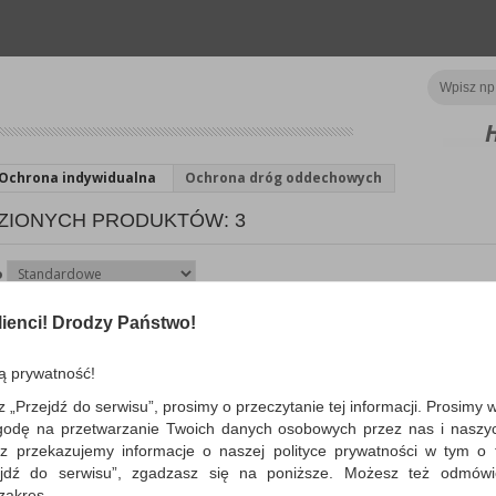
Ochrona indywidualna
Ochrona dróg oddechowych
ZIONYCH PRODUKTÓW: 3
o
ienci! Drodzy Państwo!
Filtr cząstek stałych 3M,
5911, op. 2 szt.
ą prywatność!
filtr cząstek stałych ze złączem bagn
3M™ można mocować na pochłaniac
z „Przejdź do serwisu”, prosimy o przeczytanie tej informacji. Prosimy 
zapewniających ochronę przed gazam
godę na przetwarzanie Twoich danych osobowych przez nas i naszy
Dostępność: TEL.
z przekazujemy informacje o naszej polityce prywatności w tym o t
zejdź do serwisu”, zgadzasz się na poniższe. Możesz też odmów
 zakres.