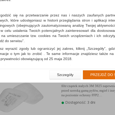
zgodzić się na przetwarzanie przez nas i naszych zaufanych partn
Filtr cząstek stałych 3M 
ch, które udostępniasz w historii przeglądania stron i aplikacji int
2138, opakowanie 20szt.
ingowych (obejmujących zautomatyzowaną analizę Twojej aktywności
filtr cząstek stałych 3M 2138 zapewni
 w celu ustalenia Twoich potencjalnych zainteresowań dla dostosowa
przed szeroką gamą pyłów, mgieł i inn
m na umieszczanie tzw. cookies na Twoich urządzeniach i ich odczytyw
na poziomie ochrony FFP3…
jdź do serwisu”.
Dostępność: 3 dni
sz wyrazić zgody lub ograniczyć jej zakres, kliknij „Szczegóły”, gdz
rmacje o tym jak to zrobić . Te same informacje znajdziesz także na
ą prywatności obowiązującą od 25 maja 2018.
użytkowników zalogowanych, aby umożliwić prawidłową realiza
wiązane z tym prawidłowe działanie naszej strony www, a w szcze
Filtr cząstek stałych 3M 
Szczegóły
PRZEJDŹ DO 
wierdzenia zamówienia na Państwa email lub wyświetlenie Państwu 
5925, opakowanie 1 para
 promocjach czy cenach indywidualnych, ważna jest Państwa wcześn
filtr cząstek stałych 3M 5925 zapewni
liście podczas zakładania konta.
przed szeroką gamą pyłów, mgieł i inn
 zgoda jest dobrowolna i można ją w dowolnym momencie wycofać.
na poziomie ochrony FFP2…
Dostępność: 3 dni
rywatności (rozwiń)
nformacyjna (rozwiń)