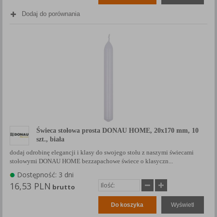
Każda Państwa zgoda jest dobrowolna i można ją w dowolnym
Dodaj do porównania
momencie wycofać.
Polityka prywatności (rozwiń)
Klauzula Informacyjna (rozwiń)
Lista Zaufanych Partnerów (rozwiń)
Świeca stołowa prosta DONAU HOME, 20x170 mm, 10
szt., biała
dodaj odrobinę elegancji i klasy do swojego stołu z naszymi świecami
stołowymi DONAU HOME bezzapachowe świece o klasyczn...
Dostępność: 3 dni
16,53 PLN
brutto
Do koszyka
Wyświetl