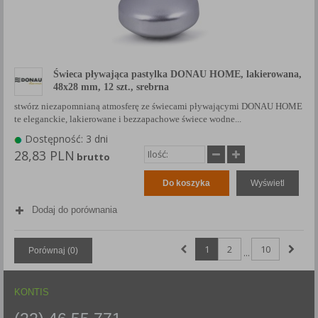
Świeca pływająca pastylka DONAU HOME, lakierowana,
48x28 mm, 12 szt., srebrna
stwórz niezapomnianą atmosferę ze świecami pływającymi DONAU HOME
te eleganckie, lakierowane i bezzapachowe świece wodne...
Dostępność: 3 dni
28,83 PLN
brutto
Do koszyka
Wyświetl
Dodaj do porównania
1
2
10
Porównaj (
0
)
...
KONTIS