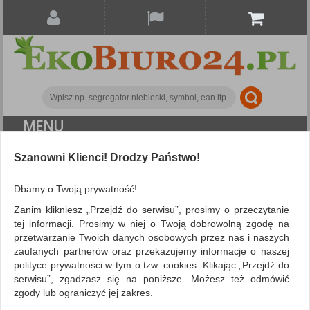
MENU
ALL CATEGORIES
Szanowni Klienci! Drodzy Państwo!
FILTRY
Więcej
Dbamy o Twoją prywatność!
Zanim klikniesz „Przejdź do serwisu”, prosimy o przeczytanie
Wyposażenie biura
Świece
tej informacji. Prosimy w niej o Twoją dobrowolną zgodę na
przetwarzanie Twoich danych osobowych przez nas i naszych
ZNALEZIONYCH PRODUKTÓW: 120
Porównaj (
0
)
zaufanych partnerów oraz przekazujemy informacje o naszej
polityce prywatności w tym o tzw. cookies. Klikając „Przejdź do
serwisu”, zgadzasz się na poniższe. Możesz też odmówić
Sortuj po
zgody lub ograniczyć jej zakres.