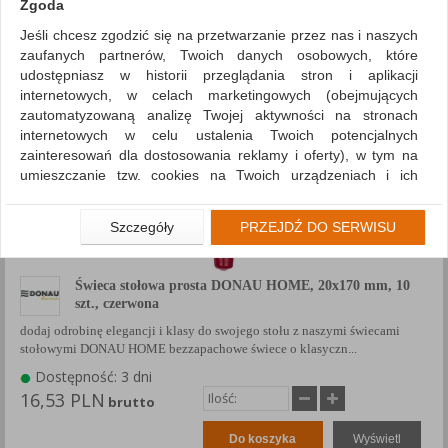
Zgoda
Pokaż
produktów
Siatka
Lista
Jeśli chcesz zgodzić się na przetwarzanie przez nas i naszych
zaufanych partnerów, Twoich danych osobowych, które
1
2
10
...
udostępniasz w historii przeglądania stron i aplikacji
internetowych, w celach marketingowych (obejmujących
zautomatyzowaną analizę Twojej aktywności na stronach
internetowych w celu ustalenia Twoich potencjalnych
zainteresowań dla dostosowania reklamy i oferty), w tym na
umieszczanie tzw. cookies na Twoich urządzeniach i ich
odczytywanie, kliknij przycisk „Przejdź do serwisu”.
Jeśli nie chcesz wyrazić zgody lub ograniczyć jej zakres, kliknij
Szczegóły
PRZEJDŹ DO SERWISU
„Szczegóły”, gdzie znajdziesz wszelkie informacje o tym jak to
zrobić . Te same informacje znajdziesz także na podstronie z
naszą polityką prywatności obowiązującą od 25 maja 2018.
Świeca stołowa prosta DONAU HOME, 20x170 mm, 10
szt., czerwona
W przypadku użytkowników zalogowanych, aby umożliwić
dodaj odrobinę elegancji i klasy do swojego stołu z naszymi świecami
prawidłową realizację Umowy z Państwem i związane z tym
stołowymi DONAU HOME bezzapachowe świece o klasyczn...
prawidłowe działanie naszej strony www, a w szczególności
np. wysłanie potwierdzenia zamówienia na Państwa email lub
Dostępność: 3 dni
wyświetlenie Państwu prawidłowych informacji o promocjach
16,53 PLN
brutto
czy cenach indywidualnych, ważna jest Państwa wcześniejsza
zgoda której udzieliliście podczas zakładania konta.
Do koszyka
Wyświetl