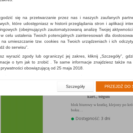
zgodzić się na przetwarzanie przez nas i naszych zaufanych partn
Blok biurowy OFFICE
ch, które udostępniasz w historii przeglądania stron i aplikacji int
PRODUCTS, A5, w kratk
ingowych (obejmujących zautomatyzowaną analizę Twojej aktywności
kart., 60gsm
 w celu ustalenia Twoich potencjalnych zainteresowań dla dostosowa
blok biurowy w kratkę, klejony po kr
m na umieszczanie tzw. cookies na Twoich urządzeniach i ich odczytyw
boku…
jdź do serwisu”.
Dostępność: 3 dni
sz wyrazić zgody lub ograniczyć jej zakres, kliknij „Szczegóły”, gdz
rmacje o tym jak to zrobić . Te same informacje znajdziesz także na
ą prywatności obowiązującą od 25 maja 2018.
użytkowników zalogowanych, aby umożliwić prawidłową realiza
wiązane z tym prawidłowe działanie naszej strony www, a w szcze
Blok biurowy OFFICE
Szczegóły
PRZEJDŹ DO 
wierdzenia zamówienia na Państwa email lub wyświetlenie Państwu 
PRODUCTS, A4, w kratk
 promocjach czy cenach indywidualnych, ważna jest Państwa wcześn
kart., 60gsm
liście podczas zakładania konta.
blok biurowy w kratkę, klejony po kr
 zgoda jest dobrowolna i można ją w dowolnym momencie wycofać.
boku…
Dostępność: 3 dni
rywatności (rozwiń)
nformacyjna (rozwiń)