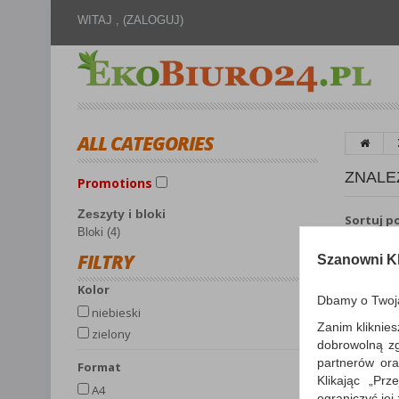
WITAJ ,
(ZALOGUJ)
ALL CATEGORIES
ZNALE
Promotions
Zeszyty i bloki
Sortuj p
Bloki (4)
FILTRY
Szanowni Kl
kolor
Dbamy o Twoj
niebieski
Zanim kliknies
zielony
dobrowolną z
partnerów ora
format
Klikając „Pr
A4
ograniczyć jej