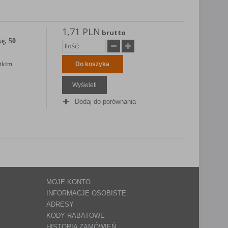
1,71 PLN
brutto
ę, 50
ótkim
Do koszyka
Wyświetl
Dodaj do porównania
MOJE KONTO
INFORMACJE OSOBISTE
ADRESY
KODY RABATOWE
HISTORIA ZAMÓWIEŃ