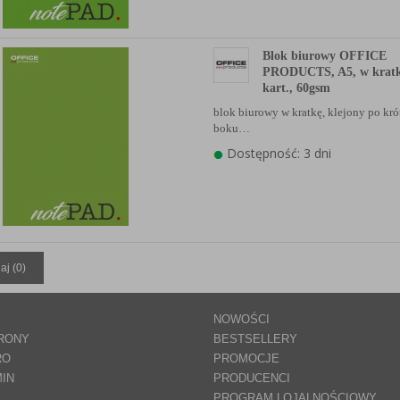
anych Partnerów (rozwiń)
Blok biurowy OFFICE
PRODUCTS, A5, w kratk
kart., 60gsm
blok biurowy w kratkę, klejony po kr
boku…
Dostępność: 3 dni
aj (
0
)
NOWOŚCI
RONY
BESTSELLERY
RO
PROMOCJE
IN
PRODUCENCI
PROGRAM LOJALNOŚCIOWY