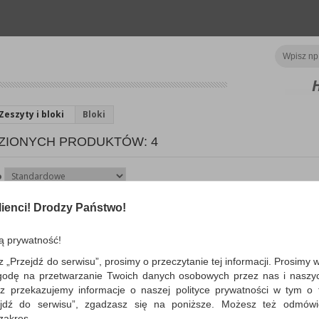
Zeszyty i bloki
Bloki
ZIONYCH PRODUKTÓW: 4
o
ienci! Drodzy Państwo!
Blok biurowy OFFICE
PRODUCTS, A4, w kratk
kart., 60gsm
ą prywatność!
blok biurowy w kratkę, klejony po kr
z „Przejdź do serwisu”, prosimy o przeczytanie tej informacji. Prosimy 
boku…
godę na przetwarzanie Twoich danych osobowych przez nas i naszy
Dostępność: 3 dni
z przekazujemy informacje o naszej polityce prywatności w tym o t
zejdź do serwisu”, zgadzasz się na poniższe. Możesz też odmów
 zakres.