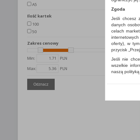
A5
Zgoda
ilość kartek
Jeśli chcesz 
100
danych osobowy
celach market
50
internetowych
Zakres cenowy
oferty), w ty
przycisk „Prze
Min:
PLN
Jeśli nie chce
wszelkie info
Max:
PLN
naszą polityk
W przypadku 
Odznacz
Państwem i z
wysłanie pot
informacji o
której udzieli
Każda Państwa
Polityka p
Klauzula I