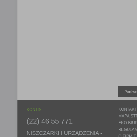
Lista Zauf
Porówn
KONTAKT
KONTIS
MAPA ST
(22) 46 55 771
EKO BIU
REGULAM
NISZCZARKI I URZĄDZENIA -
O FIRMIE