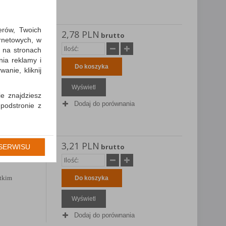
erów, Twoich
2,78 PLN
brutto
ernetowych, w
ę, 100
 na stronach
nia reklamy i
ótkim
Do koszyka
anie, kliknij
Wyświetl
ie znajdziesz
Dodaj do porównania
 podstronie z
cję Umowy z
gólności np.
3,21 PLN
brutto
SERWISU
prawidłowych
ę, 50
iejsza zgoda
ótkim
Do koszyka
Wyświetl
Dodaj do porównania