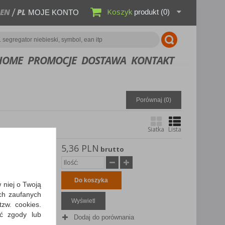
Koszyk
EN
PL
produkt
(0)
MOJE KONTO
HOME
PROMOCJE
DOSTAWA
KONTAKT
Porównaj (
0
)
Siatka
Lista
5,36 PLN
brutto
ę, 100
ótkim
Do koszyka
w niej o Twoją
ch zaufanych
Wyświetl
zw. cookies.
ić zgody lub
Dodaj do porównania