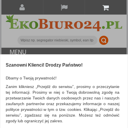
MENU
ALL CATEGORIES
Szanowni Klienci! Drodzy Państwo!
FILTRY
Dbamy o Twoją prywatność!
Zanim klikniesz „Przejdź do serwisu”, prosimy o przeczytanie
Archiwizacja dokumentów
Plomby
tej informacji. Prosimy w niej o Twoją dobrowolną zgodę na
przetwarzanie Twoich danych osobowych przez nas i naszych
ZNALEZIONYCH PRODUKTÓW: 1
Porównaj (
0
)
zaufanych partnerów oraz przekazujemy informacje o naszej
polityce prywatności w tym o tzw. cookies. Klikając „Przejdź do
serwisu”, zgadzasz się na poniższe. Możesz też odmówić
Sortuj po
Siatka
Lista
zgody lub ograniczyć jej zakres.