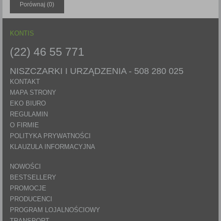
Porównaj (
0
)
Każda Państwa zgoda jest dobrowolna i można ją w dowolnym
momencie wycofać.
Polityka prywatności (rozwiń)
KONTIS
Klauzula Informacyjna (rozwiń)
(22) 46 55 771
Lista Zaufanych Partnerów (rozwiń)
NISZCZARKI I URZĄDZENIA -
508 280 025
KONTAKT
MAPA STRONY
EKO BIURO
REGULAMIN
O FIRMIE
POLITYKA PRYWATNOŚCI
KLAUZULA INFORMACYJNA
NOWOŚCI
BESTSELLERY
PROMOCJE
PRODUCENCI
PROGRAM LOJALNOŚCIOWY
TRANSPORT