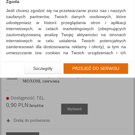
Zgoda
Jeśli chcesz zgodzić się na przetwarzanie przez nas i naszych
zaufanych partnerów, Twoich danych osobowych, które
udostępniasz w historii przeglądania stron i aplikacji
internetowych, w celach marketingowych (obejmujących
zautomatyzowaną analizę Twojej aktywności na stronach
internetowych w celu ustalenia Twoich potencjalnych
zainteresowań dla dostosowania reklamy i oferty), w tym na
umieszczanie tzw. cookies na Twoich urządzeniach i ich
odczytywanie, kliknij przycisk „Przejdź do serwisu”.
Jeśli nie chcesz wyrazić zgody lub ograniczyć jej zakres, kliknij
Szczegóły
PRZEJDŹ DO SERWISU
„Szczegóły”, gdzie znajdziesz wszelkie informacje o tym jak to
Plomba zabezpieczająca do segregatorów NEW BINDER
zrobić . Te same informacje znajdziesz także na podstronie z
MOXOM, czerwona
naszą polityką prywatności obowiązującą od 25 maja 2018.
...
W przypadku użytkowników zalogowanych, aby umożliwić
Dostępność: TEL.
prawidłową realizację Umowy z Państwem i związane z tym
0,90 PLN
brutto
prawidłowe działanie naszej strony www, a w szczególności
Wyświetl
np. wysłanie potwierdzenia zamówienia na Państwa email lub
wyświetlenie Państwu prawidłowych informacji o promocjach
Dodaj do porównania
czy cenach indywidualnych, ważna jest Państwa wcześniejsza
zgoda której udzieliliście podczas zakładania konta.