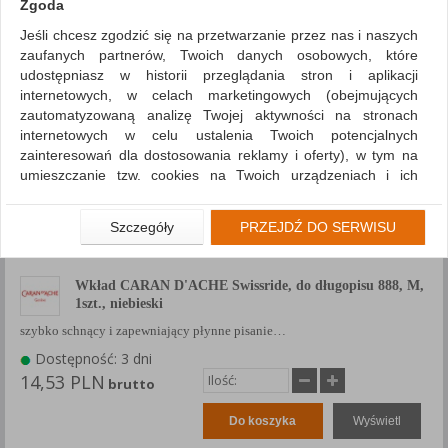
Zgoda
Pokaż
produktów
Siatka
Lista
Jeśli chcesz zgodzić się na przetwarzanie przez nas i naszych
zaufanych partnerów, Twoich danych osobowych, które
1
2
udostępniasz w historii przeglądania stron i aplikacji
internetowych, w celach marketingowych (obejmujących
zautomatyzowaną analizę Twojej aktywności na stronach
internetowych w celu ustalenia Twoich potencjalnych
zainteresowań dla dostosowania reklamy i oferty), w tym na
umieszczanie tzw. cookies na Twoich urządzeniach i ich
odczytywanie, kliknij przycisk „Przejdź do serwisu”.
Jeśli nie chcesz wyrazić zgody lub ograniczyć jej zakres, kliknij
Szczegóły
PRZEJDŹ DO SERWISU
„Szczegóły”, gdzie znajdziesz wszelkie informacje o tym jak to
zrobić . Te same informacje znajdziesz także na podstronie z
naszą polityką prywatności obowiązującą od 25 maja 2018.
Wkład CARAN D'ACHE Swissride, do długopisu 888, M,
1szt., niebieski
W przypadku użytkowników zalogowanych, aby umożliwić
szybko schnący i zapewniający płynne pisanie…
prawidłową realizację Umowy z Państwem i związane z tym
prawidłowe działanie naszej strony www, a w szczególności
Dostępność: 3 dni
np. wysłanie potwierdzenia zamówienia na Państwa email lub
14,53 PLN
brutto
wyświetlenie Państwu prawidłowych informacji o promocjach
czy cenach indywidualnych, ważna jest Państwa wcześniejsza
Do koszyka
Wyświetl
zgoda której udzieliliście podczas zakładania konta.