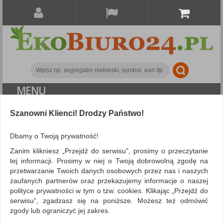
MENU
ALL CATEGORIES
Szanowni Klienci! Drodzy Państwo!
FILTRY
Więcej
Dbamy o Twoją prywatność!
Zanim klikniesz „Przejdź do serwisu”, prosimy o przeczytanie
Artykuły do pisania i korygowania
Długopisy
tej informacji. Prosimy w niej o Twoją dobrowolną zgodę na
przetwarzanie Twoich danych osobowych przez nas i naszych
ZNALEZIONYCH PRODUKTÓW: 13
Porównaj (
0
)
zaufanych partnerów oraz przekazujemy informacje o naszej
polityce prywatności w tym o tzw. cookies. Klikając „Przejdź do
serwisu”, zgadzasz się na poniższe. Możesz też odmówić
Sortuj po
zgody lub ograniczyć jej zakres.