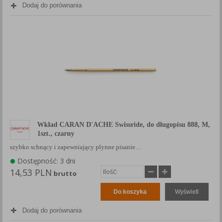
Dodaj do porównania
Każda Państwa zgoda jest dobrowolna i można ją w dowolnym
momencie wycofać.
Polityka prywatności (rozwiń)
Klauzula Informacyjna (rozwiń)
Lista Zaufanych Partnerów (rozwiń)
Wkład CARAN D'ACHE Swissride, do długopisu 888, M,
1szt., czarny
szybko schnący i zapewniający płynne pisanie…
Dostępność: 3 dni
14,53 PLN
brutto
Do koszyka
Wyświetl
Dodaj do porównania