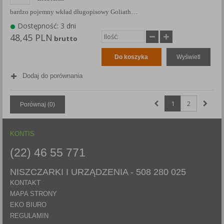
bardzo pojemny wkład długopisowy Goliath…
Dostępność: 3 dni
48,45 PLN
brutto
Do koszyka
Wyświetl
Dodaj do porównania
1
2
Porównaj (
0
)
KONTIS
(22) 46 55 771
NISZCZARKI I URZĄDZENIA -
508 280 025
KONTAKT
MAPA STRONY
EKO BIURO
REGULAMIN