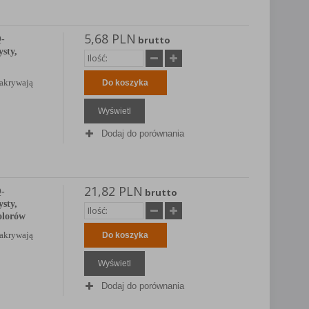
5,68 PLN
Q-
brutto
sty,
zakrywają
Do koszyka
Wyświetl
Dodaj do porównania
21,82 PLN
Q-
brutto
sty,
olorów
zakrywają
Do koszyka
Wyświetl
Dodaj do porównania