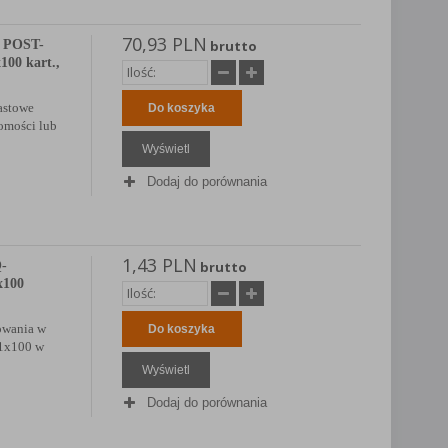
70,93 PLN
e POST-
brutto
100 kart.,
astowe
Do koszyka
domości lub
Wyświetl
Dodaj do porównania
1,43 PLN
Q-
brutto
x100
sowania w
Do koszyka
 1x100 w
Wyświetl
Dodaj do porównania