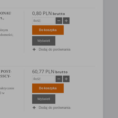
0,80 PLN
 DONAU
brutto
t.,
ralnym
Do koszyka
adomości;
Wyświetl
Dodaj do porównania
60,77 PLN
e POST-
brutto
12SSCY-
praktycznie
Do koszyka
90 w
Wyświetl
Dodaj do porównania