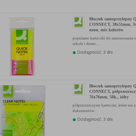
anych Partnerów (rozwiń)
Bloczek samoprzylepny 
CONNECT, 38x51mm, 3x5
neon, mix kolorów
popularne karteczki do zastosowania w
szkole i domu…
Dostępność: 3 dni
Bloczek samoprzylepny 
CONNECT, półprzezroczy
76x76mm, 50k., żółty
półprzezroczyste karteczki, które nie 
dokumentów...
Dostępność: 3 dni