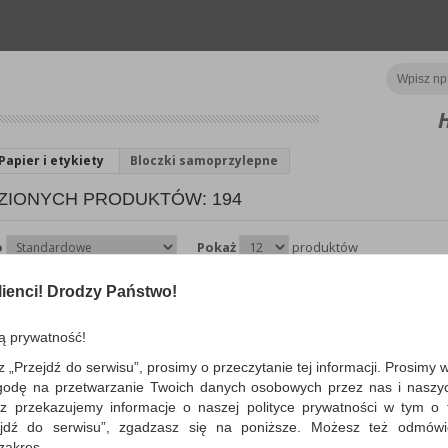
Papier i etykiety
Bloczki samoprzylepne
ZIONYCH PRODUKTÓW: 194
o
Pokaż
produktów
ienci! Drodzy Państwo!
Karteczki samoprzylepn
IT® (6720-YG),76x63,5m
kart., zawieszka,...
ą prywatność!
kolorowe karteczki, ilość karteczek: 
z „Przejdź do serwisu”, prosimy o przeczytanie tej informacji. Prosimy 
rozmiarze 76x63,5mm…
godę na przetwarzanie Twoich danych osobowych przez nas i naszy
Dostępność: TEL.
z przekazujemy informacje o naszej polityce prywatności w tym o t
zejdź do serwisu”, zgadzasz się na poniższe. Możesz też odmów
 zakres.