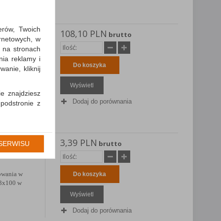
erów, Twoich
108,10 PLN
e POST-
brutto
ernetowych, w
1T),
 na stronach
nia reklamy i
iczne; ilość
Do koszyka
anie, kliknij
1mm;
Wyświetl
ie znajdziesz
Dodaj do porównania
 podstronie z
cję Umowy z
gólności np.
3,39 PLN
Q-
brutto
SERWISU
prawidłowych
x100
iejsza zgoda
sowania w
Do koszyka
 3x100 w
Wyświetl
Dodaj do porównania