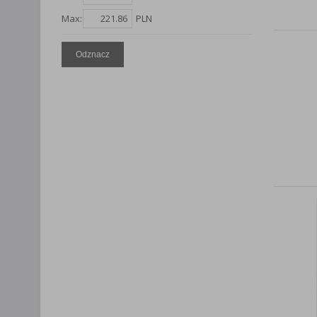
Lista Zauf
Max:
PLN
Odznacz