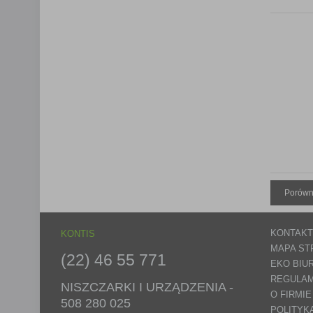
Porówn
KONTAKT
KONTIS
MAPA ST
(22) 46 55 771
EKO BIU
REGULAM
NISZCZARKI I URZĄDZENIA -
O FIRMIE
508 280 025
POLITYK