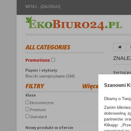
WITAJ ,
(ZALOGUJ)
ALL CATEGORIES
ZNALE
Promotions
Papier i etykiety
Sortuj p
Bloczki samoprzylepne (194)
FILTRY
Więcej
Szanowni Kl
Klasa
Dbamy o Twoj
Ekonomiczne
Zanim kliknies
Premium
dobrowolną z
Standard
partnerów ora
Klikając „Pr
Nowy produkt w ofercie
ograniczyć jej