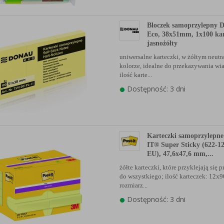
Bloczek samoprzylepny
Eco, 38x51mm, 1x100 kar
jasnożółty
uniwersalne karteczki, w żółtym neut
kolorze, idealne do przekazywania wi
ilość karte...
Dostępność: 3 dni
Karteczki samoprzylepn
IT® Super Sticky (622-
EU), 47,6x47,6 mm,...
żółte karteczki, które przyklejają się 
do wszystkiego; ilość karteczek: 12x
rozmiarz...
Dostępność: 3 dni