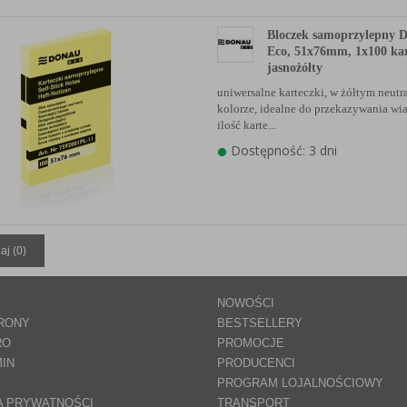
Bloczek samoprzylepny
Eco, 51x76mm, 1x100 kar
jasnożółty
uniwersalne karteczki, w żółtym neut
kolorze, idealne do przekazywania wi
ilość karte...
Dostępność: 3 dni
aj (
0
)
NOWOŚCI
RONY
BESTSELLERY
RO
PROMOCJE
IN
PRODUCENCI
PROGRAM LOJALNOŚCIOWY
A PRYWATNOŚCI
TRANSPORT