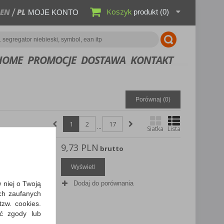
Koszyk
EN
PL
produkt
(0)
MOJE KONTO
HOME
PROMOCJE
DOSTAWA
KONTAKT
Porównaj (
0
)
1
2
17
...
Siatka
Lista
9,73 PLN
e POST-
brutto
m, 2x75
Wyświetl
2x75 w
w niej o Twoją
Dodaj do porównania
ch zaufanych
zw. cookies.
ić zgody lub