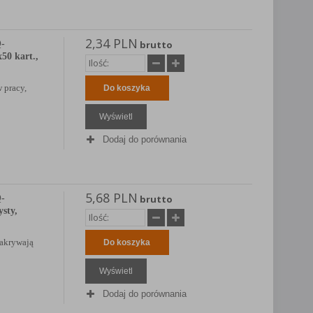
2,34 PLN
Q-
brutto
0 kart.,
 pracy,
Do koszyka
Wyświetl
Dodaj do porównania
5,68 PLN
Q-
brutto
sty,
zakrywają
Do koszyka
Wyświetl
Dodaj do porównania