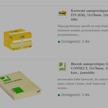
Karteczki samoprzylepn
IT® (656), 51x76mm, 12x
żółte
Najwygodniejszy sposób na natychmi
zrobienie notatki, pozostawienie wia
przypomnienia...
Dostępność: 3 dni
Bloczek samoprzylepny 
CONNECT, 51x76mm, 1
kart., jasnożółty
uniwersalne żółte karteczki, do zasto
pracy, szkole i domu; ilość karteczek:
rozmia...
Dostępność: 3 dni