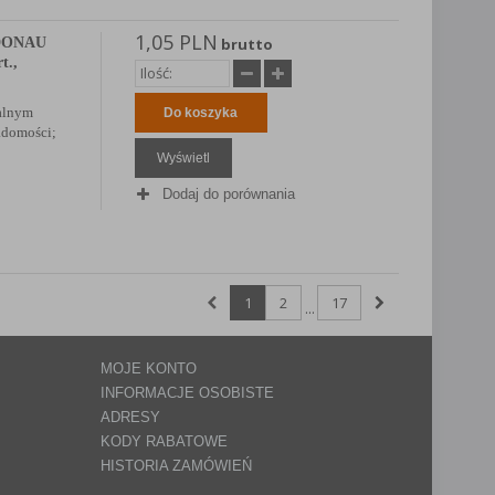
1,05 PLN
 DONAU
brutto
t.,
ralnym
Do koszyka
adomości;
Wyświetl
Dodaj do porównania
1
2
17
...
MOJE KONTO
INFORMACJE OSOBISTE
ADRESY
KODY RABATOWE
HISTORIA ZAMÓWIEŃ