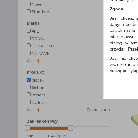
Nowość
Zgoda
Standard
Jeśli chcesz 
Marka
danych osobowy
celach market
APLI
internetowych
DONAU
oferty), w ty
DONAU ECO
przycisk „Prze
NO NAME
Jeśli nie chce
Więcej
wszelkie info
naszą polityk
produkt
W przypadku 
bloczki...
Państwem i z
flipchart
wysłanie pot
karteczki
informacji o
karteczki...
której udzieli
Więcej
Zaznaczono
Każda Państwa
Zakres cenowy
Polityka p
Klauzula I
Min:
PLN