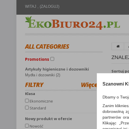
WITAJ ,
(ZALOGUJ)
ALL CATEGORIES
ZNALE
Promotions
Artykuły higieniczne i dozowniki
Sortuj p
Mydła i dozowniki (2)
FILTRY
Więcej
Szanowni Kl
Klasa
Dbamy o Twoj
Ekonomiczne
Zanim kliknies
Standard
dobrowolną z
partnerów ora
Nowy produkt w ofercie
Klikając „Pr
Nowość
ograniczyć jej