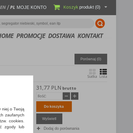
Koszyk
EN
PL
produkt
(0)
MOJE KONTO
HOME
PROMOCJE
DOSTAWA
KONTAKT
Porównaj (
0
)
Siatka
Lista
31,77 PLN
st Orange
brutto
nie
życia wody,
Do koszyka
w niej o Twoją
ch zaufanych
Wyświetl
zw. cookies.
ić zgody lub
Dodaj do porównania