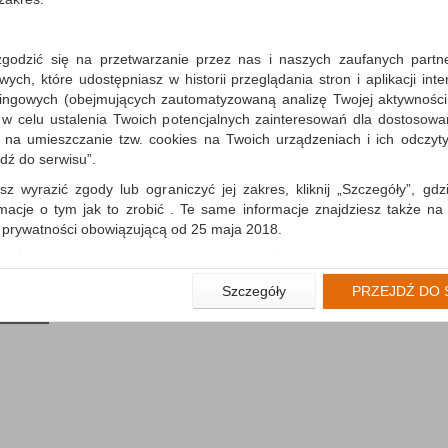
zgodzić się na przetwarzanie przez nas i naszych zaufanych partn
Emulsja do mycia rąk Fa
ch, które udostępniasz w historii przeglądania stron i aplikacji int
PERMATEX 3,78L
ingowych (obejmujących zautomatyzowaną analizę Twojej aktywności
wysokiej jakości emulsja do mycia sil
 w celu ustalenia Twoich potencjalnych zainteresowań dla dostosowa
zabrudzonych rąk bez konieczności u
m na umieszczanie tzw. cookies na Twoich urządzeniach i ich odczytyw
do stosowania...
jdź do serwisu”.
Dostępność: TEL.
sz wyrazić zgody lub ograniczyć jej zakres, kliknij „Szczegóły”, gdz
rmacje o tym jak to zrobić . Te same informacje znajdziesz także na
ą prywatności obowiązującą od 25 maja 2018.
użytkowników zalogowanych, aby umożliwić prawidłową realiza
wiązane z tym prawidłowe działanie naszej strony www, a w szcze
Szczegóły
PRZEJDŹ DO 
wierdzenia zamówienia na Państwa email lub wyświetlenie Państwu 
aj (
0
)
 promocjach czy cenach indywidualnych, ważna jest Państwa wcześn
liście podczas zakładania konta.
 zgoda jest dobrowolna i można ją w dowolnym momencie wycofać.
rywatności (rozwiń)
nformacyjna (rozwiń)