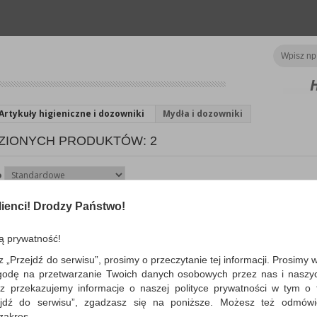
Artykuły higieniczne i dozowniki
Mydła i dozowniki
ZIONYCH PRODUKTÓW: 2
o
ienci! Drodzy Państwo!
Emulsja do mycia rąk Fa
PERMATEX 444ml
ą prywatność!
wysokiej jakości emulsja do mycia sil
zabrudzonych rąk bez konieczności u
z „Przejdź do serwisu”, prosimy o przeczytanie tej informacji. Prosimy 
do stosowania...
godę na przetwarzanie Twoich danych osobowych przez nas i naszy
Dostępność: 3 dni
z przekazujemy informacje o naszej polityce prywatności w tym o t
zejdź do serwisu”, zgadzasz się na poniższe. Możesz też odmów
 zakres.