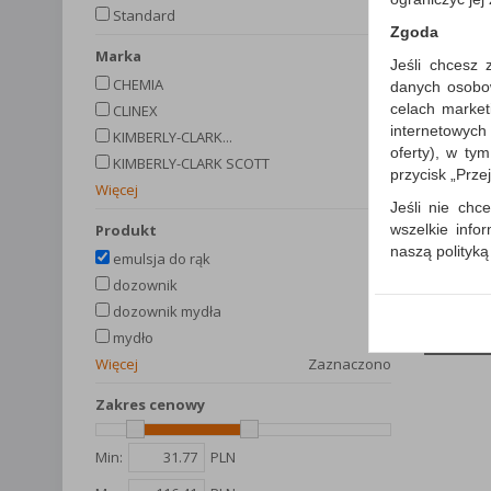
Standard
Zgoda
Marka
Jeśli chcesz 
CHEMIA
danych osobowy
celach market
CLINEX
internetowych
KIMBERLY-CLARK...
oferty), w ty
KIMBERLY-CLARK SCOTT
przycisk „Prze
Więcej
Jeśli nie chce
wszelkie info
produkt
naszą polityk
emulsja do rąk
W przypadku 
dozownik
Państwem i z
dozownik mydła
wysłanie pot
Porówn
mydło
informacji o
Więcej
Zaznaczono
której udzieli
Zakres cenowy
Każda Państwa
Polityka p
Min:
PLN
Klauzula I