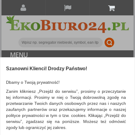
MENU
ALL CATEGORIES
Szanowni Klienci! Drodzy Państwo!
FILTRY
Więcej
Dbamy o Twoją prywatność!
Zanim klikniesz „Przejdź do serwisu”, prosimy o przeczytanie
Koperty i akcesoria do wysyłek
Torby
tej informacji. Prosimy w niej o Twoją dobrowolną zgodę na
przetwarzanie Twoich danych osobowych przez nas i naszych
prezentowe
zaufanych partnerów oraz przekazujemy informacje o naszej
ZNALEZIONYCH PRODUKTÓW: 12
polityce prywatności w tym o tzw. cookies. Klikając „Przejdź do
Porównaj (
0
)
serwisu”, zgadzasz się na poniższe. Możesz też odmówić
zgody lub ograniczyć jej zakres.
Sortuj po