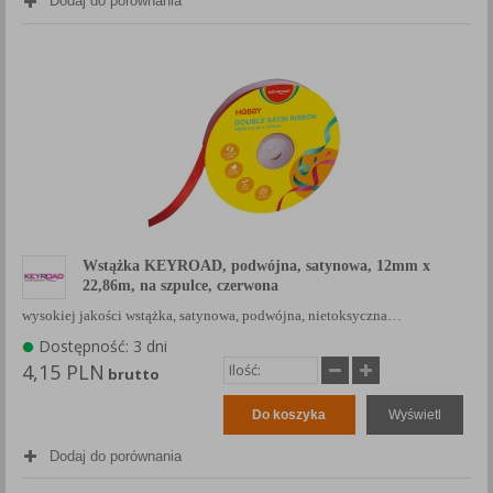
Dodaj do porównania
Każda Państwa zgoda jest dobrowolna i można ją w dowolnym
momencie wycofać.
Polityka prywatności (rozwiń)
Klauzula Informacyjna (rozwiń)
Lista Zaufanych Partnerów (rozwiń)
Wstążka KEYROAD, podwójna, satynowa, 12mm x
22,86m, na szpulce, czerwona
wysokiej jakości wstążka, satynowa, podwójna, nietoksyczna…
Dostępność: 3 dni
4,15 PLN
brutto
Do koszyka
Wyświetl
Dodaj do porównania