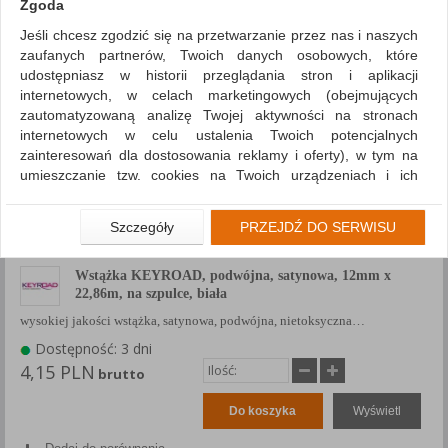
Zgoda
Pokaż
produktów
Jeśli chcesz zgodzić się na przetwarzanie przez nas i naszych
Siatka
Lista
zaufanych partnerów, Twoich danych osobowych, które
udostępniasz w historii przeglądania stron i aplikacji
internetowych, w celach marketingowych (obejmujących
zautomatyzowaną analizę Twojej aktywności na stronach
internetowych w celu ustalenia Twoich potencjalnych
zainteresowań dla dostosowania reklamy i oferty), w tym na
umieszczanie tzw. cookies na Twoich urządzeniach i ich
odczytywanie, kliknij przycisk „Przejdź do serwisu”.
Jeśli nie chcesz wyrazić zgody lub ograniczyć jej zakres, kliknij
Szczegóły
PRZEJDŹ DO SERWISU
„Szczegóły”, gdzie znajdziesz wszelkie informacje o tym jak to
zrobić . Te same informacje znajdziesz także na podstronie z
Wstążka KEYROAD, podwójna, satynowa, 12mm x
naszą polityką prywatności obowiązującą od 25 maja 2018.
22,86m, na szpulce, biała
W przypadku użytkowników zalogowanych, aby umożliwić
wysokiej jakości wstążka, satynowa, podwójna, nietoksyczna…
prawidłową realizację Umowy z Państwem i związane z tym
Dostępność: 3 dni
prawidłowe działanie naszej strony www, a w szczególności
4,15 PLN
brutto
np. wysłanie potwierdzenia zamówienia na Państwa email lub
wyświetlenie Państwu prawidłowych informacji o promocjach
Do koszyka
Wyświetl
czy cenach indywidualnych, ważna jest Państwa wcześniejsza
zgoda której udzieliliście podczas zakładania konta.