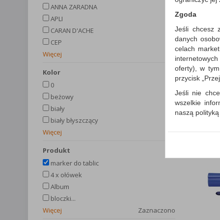
ANNA ZARADNA
Zgoda
APLI
Jeśli chcesz 
CARAN D'ACHE
danych osobowy
CEP
celach market
Więcej
internetowych
oferty), w ty
kolor
przycisk „Prze
0
Jeśli nie chce
beżowy
wszelkie info
biały
naszą polityk
biały błyszczący
W przypadku 
Więcej
Państwem i z
wysłanie pot
produkt
informacji o
marker do tablic
której udzieli
4 x ołówek
Każda Państwa
Album
Polityka p
bloczki...
Klauzula I
Więcej
Zaznaczono