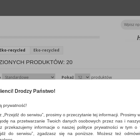
Eko-recycled
Eko-recycled
ZIONYCH PRODUKTÓW: 20
o
Pokaż
produktów
ienci! Drodzy Państwo!
Marker do tablic SCHN
Maxx 290, okrągły, 2-3m
ą prywatność!
z końcówką okrągłą, użyte na tablicy ś
z wyjątkową łatwością, na flipcharcie 
z „Przejdź do serwisu”, prosimy o przeczytanie tej informacji. Prosimy 
przebijaj...
godę na przetwarzanie Twoich danych osobowych przez nas i naszy
Dostępność: 3 dni
z przekazujemy informacje o naszej polityce prywatności w tym o t
zejdź do serwisu”, zgadzasz się na poniższe. Możesz też odmów
 zakres.