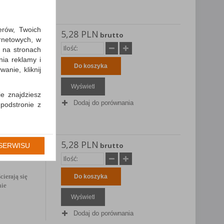
erów, Twoich
5,28 PLN
EIDER
brutto
ernetowych, w
m,
 na stronach
nia reklamy i
cierają się
Do koszyka
anie, kliknij
nie
Wyświetl
ie znajdziesz
Dodaj do porównania
 podstronie z
cję Umowy z
gólności np.
5,28 PLN
EIDER
brutto
SERWISU
prawidłowych
m,
iejsza zgoda
cierają się
Do koszyka
nie
Wyświetl
Dodaj do porównania