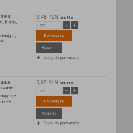
9,45 PLN
EIDER
brutto
, blister,
cierają się
Do koszyka
nie
Wyświetl
Dodaj do porównania
5,85 PLN
EIDER
brutto
 czarny
erają się z
ie przeb…
Do koszyka
Wyświetl
Dodaj do porównania