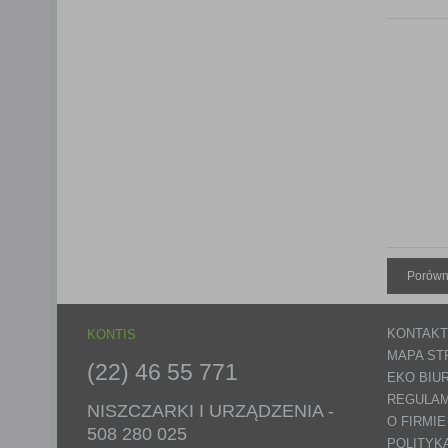
Porówn
KONTAKT
KONTIS
MAPA ST
(22) 46 55 771
EKO BIU
REGULAM
NISZCZARKI I URZĄDZENIA -
O FIRMIE
508 280 025
POLITYK