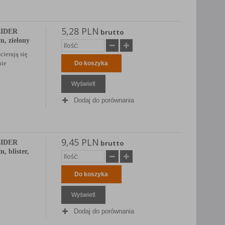
5,28 PLN
EIDER
brutto
m, zielony
cierają się
nie
Do koszyka
Wyświetl
Dodaj do porównania
9,45 PLN
EIDER
brutto
, blister,
Do koszyka
Wyświetl
Dodaj do porównania