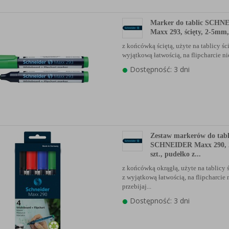
Marker do tablic SCHN
Maxx 293, ścięty, 2-5mm,
z końcówką ściętą, użyte na tablicy ści
wyjątkową łatwością, na flipcharcie n
Dostępność: 3 dni
Zestaw markerów do tabl
SCHNEIDER Maxx 290, 
szt., pudełko z...
z końcówką okrągłą, użyte na tablicy ś
z wyjątkową łatwością, na flipcharcie 
przebijaj...
Dostępność: 3 dni