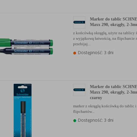
anych Partnerów (rozwiń)
Marker do tablic SCHN
Maxx 290, okrągły, 2-3m
z końcówką okrągłą, użyte na tablicy ś
z wyjątkową łatwością, na flipcharcie 
przebijaj...
Dostępność: 3 dni
Marker do tablic SCHN
Maxx 290, okrągły, 2-3mm
czarny
marker z okrągłą końcówką do tablic i
flipchartów...
Dostępność: 3 dni