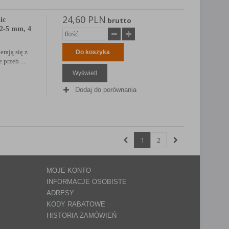
24,60 PLN
ic
brutto
2-5 mm, 4
erają się z
Do koszyka
ie przeb…
Wyświetl
Dodaj do porównania
1
2
MOJE KONTO
INFORMACJE OSOBISTE
ADRESY
KODY RABATOWE
HISTORIA ZAMÓWIEŃ