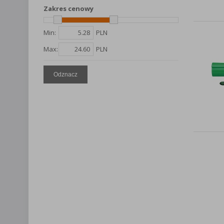
Lista Zauf
Zakres cenowy
Min:
PLN
Max:
PLN
Odznacz