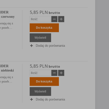
5,85 PLN
EIDER
brutto
, czerwony
erają się z
ie przeb…
Do koszyka
Wyświetl
Dodaj do porównania
5,85 PLN
EIDER
brutto
 niebieski
erają się z
ie przeb…
Do koszyka
Wyświetl
Dodaj do porównania