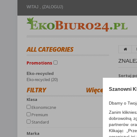
WITAJ ,
(ZALOGUJ)
ALL CATEGORIES
ZNALE
Promotions
Eko-recycled
Sortuj p
Eko-recycled (20)
FILTRY
Więcej
Szanowni Kl
Klasa
Dbamy o Twoj
Ekonomiczne
Zanim kliknies
Premium
dobrowolną z
Standard
partnerów ora
Klikając „Pr
Marka
ograniczyć jej