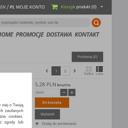
Koszyk
EN
PL
produkt
(0)
MOJE KONTO
HOME
PROMOCJE
DOSTAWA
KONTAKT
Porównaj (
0
)
1
2
Siatka
Lista
5,28 PLN
EIDER
brutto
m, czarny
cierają się
nie
Do koszyka
w niej o Twoją
ch zaufanych
Wyświetl
zw. cookies.
ić zgody lub
Dodaj do porównania