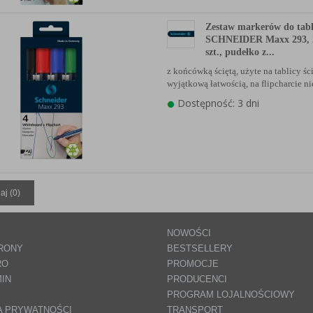
Zestaw markerów do tabl
SCHNEIDER Maxx 293, 
szt., pudełko z...
z końcówką ściętą, użyte na tablicy ści
wyjątkową łatwością, na flipcharcie n
Dostępność: 3 dni
aj (
0
)
NOWOŚCI
RONY
BESTSELLERY
RO
PROMOCJE
IN
PRODUCENCI
PROGRAM LOJALNOŚCIOWY
A PRYWATNOŚCI
TRANSPORT