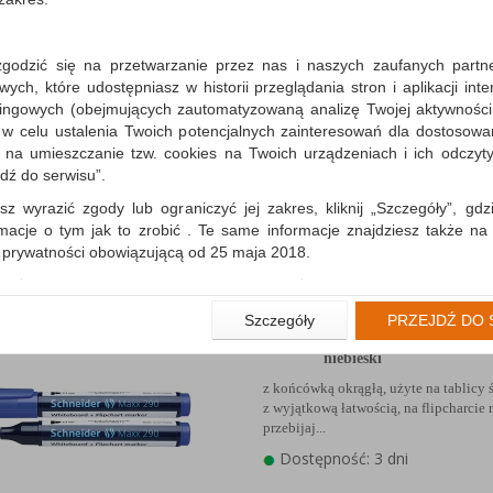
zgodzić się na przetwarzanie przez nas i naszych zaufanych partn
Marker do tablic SCHN
ch, które udostępniasz w historii przeglądania stron i aplikacji int
Maxx 290, okrągły, 2-3m
ingowych (obejmujących zautomatyzowaną analizę Twojej aktywności
czerwony
 w celu ustalenia Twoich potencjalnych zainteresowań dla dostosowa
z końcówką okrągłą, użyte na tablicy ś
m na umieszczanie tzw. cookies na Twoich urządzeniach i ich odczytyw
z wyjątkową łatwością, na flipcharcie 
jdź do serwisu”.
przebijaj...
sz wyrazić zgody lub ograniczyć jej zakres, kliknij „Szczegóły”, gdz
Dostępność: 3 dni
rmacje o tym jak to zrobić . Te same informacje znajdziesz także na
ą prywatności obowiązującą od 25 maja 2018.
użytkowników zalogowanych, aby umożliwić prawidłową realiza
wiązane z tym prawidłowe działanie naszej strony www, a w szcze
Marker do tablic SCHN
Szczegóły
PRZEJDŹ DO 
wierdzenia zamówienia na Państwa email lub wyświetlenie Państwu 
Maxx 290, okrągły, 2-3m
 promocjach czy cenach indywidualnych, ważna jest Państwa wcześn
niebieski
liście podczas zakładania konta.
z końcówką okrągłą, użyte na tablicy ś
 zgoda jest dobrowolna i można ją w dowolnym momencie wycofać.
z wyjątkową łatwością, na flipcharcie 
przebijaj...
rywatności (rozwiń)
Dostępność: 3 dni
nformacyjna (rozwiń)