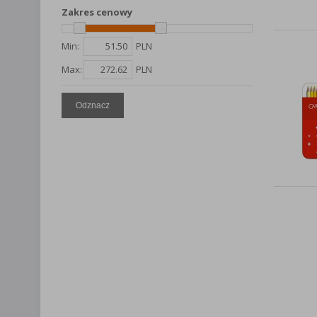
Lista Zauf
Zakres cenowy
Min:
PLN
Max:
PLN
Odznacz