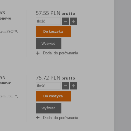
57,55 PLN
RAN
brutto
tonowe
katem FSC™,
Do koszyka
Wyświetl
Dodaj do porównania
75,72 PLN
RAN
brutto
tonowe
katem FSC™,
Do koszyka
Wyświetl
Dodaj do porównania