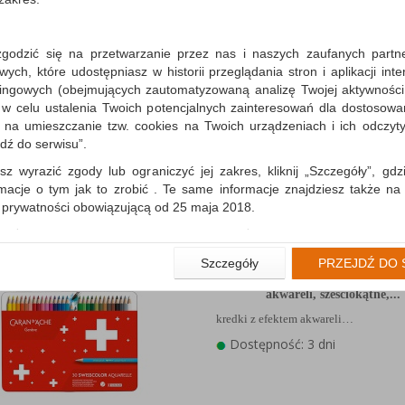
zgodzić się na przetwarzanie przez nas i naszych zaufanych partn
Kredki CARAN D'ACH
ch, które udostępniasz w historii przeglądania stron i aplikacji int
Swisscolor Aquarelle, z e
ingowych (obejmujących zautomatyzowaną analizę Twojej aktywności
akwareli, sześciokątne,...
 w celu ustalenia Twoich potencjalnych zainteresowań dla dostosowa
kredki z efektem akwareli…
m na umieszczanie tzw. cookies na Twoich urządzeniach i ich odczytyw
Dostępność: 3 dni
jdź do serwisu”.
sz wyrazić zgody lub ograniczyć jej zakres, kliknij „Szczegóły”, gdz
rmacje o tym jak to zrobić . Te same informacje znajdziesz także na
ą prywatności obowiązującą od 25 maja 2018.
użytkowników zalogowanych, aby umożliwić prawidłową realiza
wiązane z tym prawidłowe działanie naszej strony www, a w szcze
Kredki CARAN D'ACH
Szczegóły
PRZEJDŹ DO 
wierdzenia zamówienia na Państwa email lub wyświetlenie Państwu 
Swisscolor Aquarelle, z e
 promocjach czy cenach indywidualnych, ważna jest Państwa wcześn
akwareli, sześciokątne,...
liście podczas zakładania konta.
kredki z efektem akwareli…
 zgoda jest dobrowolna i można ją w dowolnym momencie wycofać.
Dostępność: 3 dni
rywatności (rozwiń)
nformacyjna (rozwiń)