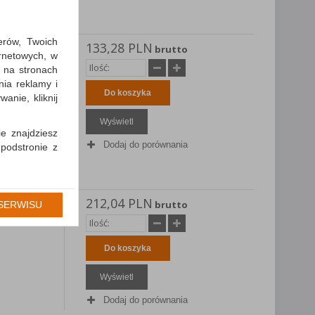
erów, Twoich
133,28 PLN
E
brutto
ernetowych, w
fektem
 na stronach
nia reklamy i
Do koszyka
anie, kliknij
Wyświetl
ie znajdziesz
Dodaj do porównania
 podstronie z
cję Umowy z
gólności np.
212,04 PLN
E
brutto
SERWISU
prawidłowych
fektem
iejsza zgoda
Do koszyka
Wyświetl
Dodaj do porównania