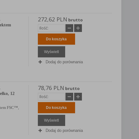
272,62 PLN
E
brutto
fektem
Do koszyka
Wyświetl
Dodaj do porównania
78,76 PLN
E
brutto
ełko, 12
katem FSC™,
Do koszyka
Wyświetl
Dodaj do porównania