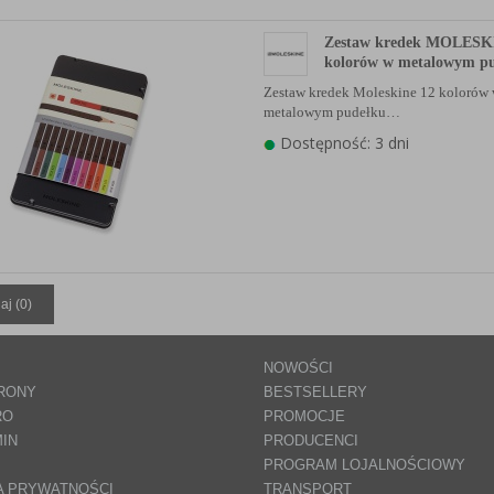
Zestaw kredek MOLESK
kolorów w metalowym p
Zestaw kredek Moleskine 12 kolorów
metalowym pudełku…
Dostępność: 3 dni
aj (
0
)
NOWOŚCI
RONY
BESTSELLERY
RO
PROMOCJE
IN
PRODUCENCI
PROGRAM LOJALNOŚCIOWY
A PRYWATNOŚCI
TRANSPORT