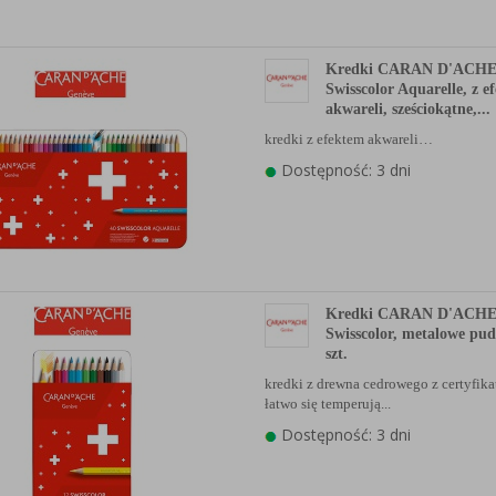
anych Partnerów (rozwiń)
Kredki CARAN D'ACH
Swisscolor Aquarelle, z e
akwareli, sześciokątne,...
kredki z efektem akwareli…
Dostępność: 3 dni
Kredki CARAN D'ACH
Swisscolor, metalowe pud
szt.
kredki z drewna cedrowego z certyfi
łatwo się temperują...
Dostępność: 3 dni