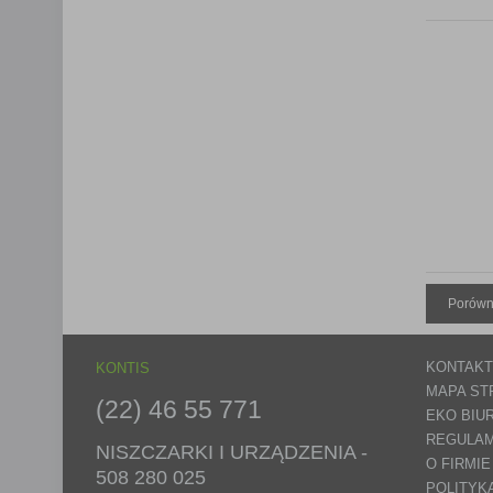
Porówn
KONTAKT
KONTIS
MAPA ST
(22) 46 55 771
EKO BIU
REGULAM
NISZCZARKI I URZĄDZENIA -
O FIRMIE
508 280 025
POLITYK