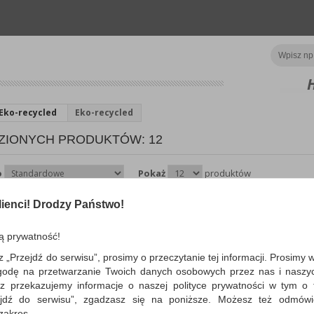
Eko-recycled
Eko-recycled
ZIONYCH PRODUKTÓW: 12
o
Pokaż
produktów
ienci! Drodzy Państwo!
Kredki CARAN D'ACH
Swisscolor Aquarelle, z e
akwareli, sześciokątne,...
ą prywatność!
kredki z efektem akwareli…
z „Przejdź do serwisu”, prosimy o przeczytanie tej informacji. Prosimy 
Dostępność: 3 dni
godę na przetwarzanie Twoich danych osobowych przez nas i naszy
z przekazujemy informacje o naszej polityce prywatności w tym o t
zejdź do serwisu”, zgadzasz się na poniższe. Możesz też odmów
 zakres.