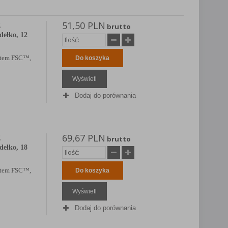
51,50 PLN
E
brutto
dełko, 12
katem FSC™,
Do koszyka
Wyświetl
Dodaj do porównania
69,67 PLN
E
brutto
dełko, 18
katem FSC™,
Do koszyka
Wyświetl
Dodaj do porównania