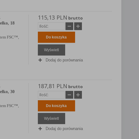
115,13 PLN
E
brutto
ełko, 18
katem FSC™,
Do koszyka
Wyświetl
Dodaj do porównania
187,81 PLN
E
brutto
ełko, 30
katem FSC™,
Do koszyka
Wyświetl
Dodaj do porównania