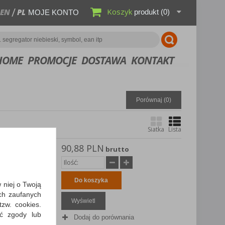
Koszyk
EN
PL
produkt
(0)
MOJE KONTO
HOME
PROMOCJE
DOSTAWA
KONTAKT
Porównaj (
0
)
Siatka
Lista
90,88 PLN
E
brutto
fektem
Do koszyka
w niej o Twoją
ch zaufanych
Wyświetl
zw. cookies.
ić zgody lub
Dodaj do porównania