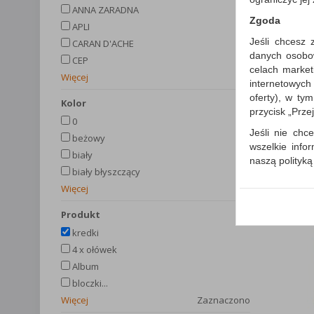
ANNA ZARADNA
Zgoda
APLI
Jeśli chcesz 
CARAN D'ACHE
danych osobowy
CEP
celach market
Więcej
internetowych
oferty), w ty
kolor
przycisk „Prze
0
Jeśli nie chce
beżowy
wszelkie info
biały
naszą polityk
biały błyszczący
W przypadku 
Więcej
Państwem i z
wysłanie pot
produkt
informacji o
kredki
której udzieli
4 x ołówek
Każda Państwa
Album
Polityka p
bloczki...
Klauzula I
Więcej
Zaznaczono