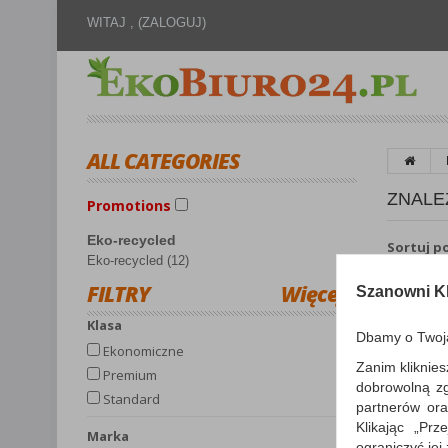
WITAJ ,
(ZALOGUJ)
ALL CATEGORIES
ZNALE
Promotions
Eko-recycled
Sortuj p
Eko-recycled (12)
FILTRY
Więcej
Szanowni Kl
Klasa
Dbamy o Twoj
Ekonomiczne
Zanim kliknies
Premium
dobrowolną z
Standard
partnerów ora
Klikając „Pr
Marka
ograniczyć jej