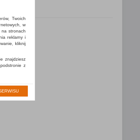
erów, Twoich
ernetowych, w
 na stronach
nia reklamy i
anie, kliknij
ie znajdziesz
 podstronie z
cję Umowy z
gólności np.
SERWISU
prawidłowych
iejsza zgoda