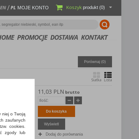
Koszyk
EN
PL
produkt
(0)
MOJE KONTO
HOME
PROMOCJE
DOSTAWA
KONTAKT
Porównaj (
0
)
Siatka
Lista
11,03 PLN
i-Tack, w
brutto
afik i
kole,
Do koszyka
w niej o Twoją
ch zaufanych
Wyświetl
zw. cookies.
ić zgody lub
Dodaj do porównania