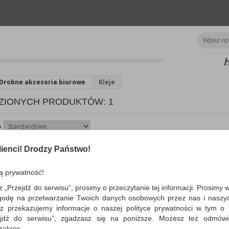
Drobne akcesoria biurowe
Kleje
ZIONYCH PRODUKTÓW: 1
o
ienci! Drodzy Państwo!
Masa mocująca APLI Apl
bloku, 57g, niebieska
ą prywatność!
do przyklejania plakatów, obrazków, gr
innych; idealna do użycia w biurze, sz
z „Przejdź do serwisu”, prosimy o przeczytanie tej informacji. Prosimy 
domu; nie p...
godę na przetwarzanie Twoich danych osobowych przez nas i naszy
Dostępność: 3 dni
z przekazujemy informacje o naszej polityce prywatności w tym o t
zejdź do serwisu”, zgadzasz się na poniższe. Możesz też odmów
 zakres.