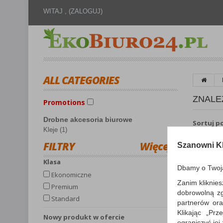
WITAJ ,
(ZALOGUJ)
ALL CATEGORIES
ZNALE
Promotions
Drobne akcesoria biurowe
Sortuj p
Kleje (1)
FILTRY
Więcej
Szanowni Kl
Klasa
Dbamy o Twoj
Ekonomiczne
Zanim kliknies
Premium
dobrowolną z
Standard
partnerów ora
Klikając „Pr
Nowy produkt w ofercie
ograniczyć jej