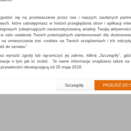
zgodzić się na przetwarzanie przez nas i naszych zaufanych partn
ch, które udostępniasz w historii przeglądania stron i aplikacji int
aj (
0
)
ingowych (obejmujących zautomatyzowaną analizę Twojej aktywności
 w celu ustalenia Twoich potencjalnych zainteresowań dla dostosowa
m na umieszczanie tzw. cookies na Twoich urządzeniach i ich odczytyw
jdź do serwisu”.
sz wyrazić zgody lub ograniczyć jej zakres, kliknij „Szczegóły”, gdz
rmacje o tym jak to zrobić . Te same informacje znajdziesz także na
ą prywatności obowiązującą od 25 maja 2018.
użytkowników zalogowanych, aby umożliwić prawidłową realiza
wiązane z tym prawidłowe działanie naszej strony www, a w szcze
Szczegóły
PRZEJDŹ DO 
wierdzenia zamówienia na Państwa email lub wyświetlenie Państwu 
 promocjach czy cenach indywidualnych, ważna jest Państwa wcześn
liście podczas zakładania konta.
 zgoda jest dobrowolna i można ją w dowolnym momencie wycofać.
rywatności (rozwiń)
nformacyjna (rozwiń)