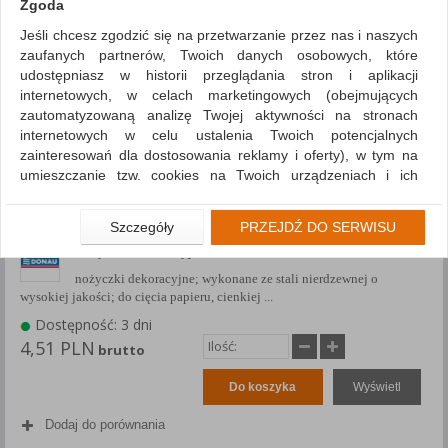
Zgoda
Jeśli chcesz zgodzić się na przetwarzanie przez nas i naszych
zaufanych partnerów, Twoich danych osobowych, które
udostępniasz w historii przeglądania stron i aplikacji
internetowych, w celach marketingowych (obejmujących
zautomatyzowaną analizę Twojej aktywności na stronach
internetowych w celu ustalenia Twoich potencjalnych
zainteresowań dla dostosowania reklamy i oferty), w tym na
umieszczanie tzw. cookies na Twoich urządzeniach i ich
odczytywanie, kliknij przycisk „Przejdź do serwisu”.
Jeśli nie chcesz wyrazić zgody lub ograniczyć jej zakres, kliknij
Szczegóły
PRZEJDŹ DO SERWISU
„Szczegóły”, gdzie znajdziesz wszelkie informacje o tym jak to
Nożyczki dekoracyjne DONAU, 13,5cm, mix kolorów
zrobić . Te same informacje znajdziesz także na podstronie z
nożyczki dekoracyjne; wykonane ze stali nierdzewnej o
naszą polityką prywatności obowiązującą od 25 maja 2018.
wysokiej jakości; do cięcia papieru, cienkiej ...
W przypadku użytkowników zalogowanych, aby umożliwić
Dostępność: 3 dni
prawidłową realizację Umowy z Państwem i związane z tym
4,51 PLN
brutto
prawidłowe działanie naszej strony www, a w szczególności
np. wysłanie potwierdzenia zamówienia na Państwa email lub
Do koszyka
Wyświetl
wyświetlenie Państwu prawidłowych informacji o promocjach
czy cenach indywidualnych, ważna jest Państwa wcześniejsza
Dodaj do porównania
zgoda której udzieliliście podczas zakładania konta.