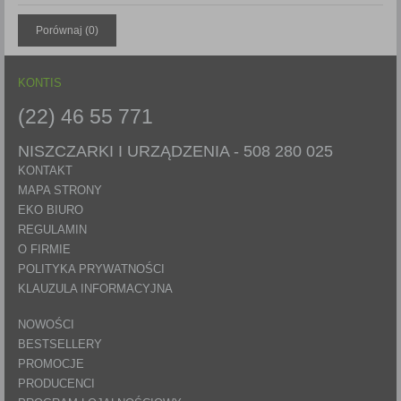
Każda Państwa zgoda jest dobrowolna i można ją w dowolnym
Porównaj (
0
)
momencie wycofać.
Polityka prywatności (rozwiń)
KONTIS
Klauzula Informacyjna (rozwiń)
Lista Zaufanych Partnerów (rozwiń)
(22) 46 55 771
NISZCZARKI I URZĄDZENIA -
508 280 025
KONTAKT
MAPA STRONY
EKO BIURO
REGULAMIN
O FIRMIE
POLITYKA PRYWATNOŚCI
KLAUZULA INFORMACYJNA
NOWOŚCI
BESTSELLERY
PROMOCJE
PRODUCENCI