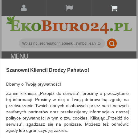
MENU
ALL CATEGORIES
Szanowni Klienci! Drodzy Państwo!
FILTRY
Więcej
Dbamy o Twoją prywatność!
Zanim klikniesz „Przejdź do serwisu”, prosimy o przeczytanie
Drobne akcesoria biurowe
Nożyczki
tej informacji. Prosimy w niej o Twoją dobrowolną zgodę na
przetwarzanie Twoich danych osobowych przez nas i naszych
ZNALEZIONYCH PRODUKTÓW: 1
Porównaj (
0
)
zaufanych partnerów oraz przekazujemy informacje o naszej
polityce prywatności w tym o tzw. cookies. Klikając „Przejdź do
serwisu”, zgadzasz się na poniższe. Możesz też odmówić
Sortuj po
Siatka
Lista
zgody lub ograniczyć jej zakres.