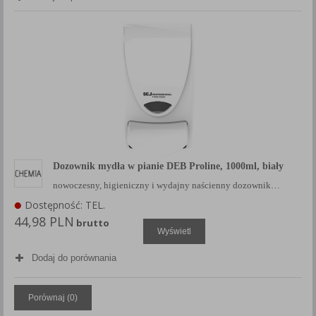
Każda Państwa zgoda jest dobrowolna i można ją w dowolnym
momencie wycofać.
Polityka prywatności (rozwiń)
Klauzula Informacyjna (rozwiń)
Lista Zaufanych Partnerów (rozwiń)
Dozownik mydła w pianie DEB Proline, 1000ml, biały
nowoczesny, higieniczny i wydajny naścienny dozownik…
Dostępność: TEL.
44,98 PLN
brutto
Wyświetl
Dodaj do porównania
Porównaj (
0
)