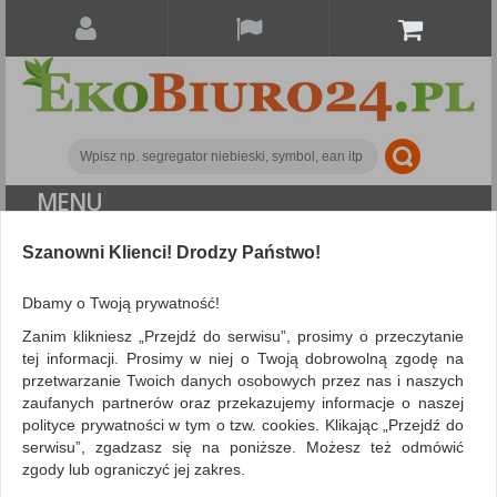
MENU
ALL CATEGORIES
Szanowni Klienci! Drodzy Państwo!
FILTRY
Więcej
Dbamy o Twoją prywatność!
Zanim klikniesz „Przejdź do serwisu”, prosimy o przeczytanie
Antywirus
AntywirusC19
tej informacji. Prosimy w niej o Twoją dobrowolną zgodę na
przetwarzanie Twoich danych osobowych przez nas i naszych
ZNALEZIONYCH PRODUKTÓW: 2
Porównaj (
0
)
zaufanych partnerów oraz przekazujemy informacje o naszej
polityce prywatności w tym o tzw. cookies. Klikając „Przejdź do
serwisu”, zgadzasz się na poniższe. Możesz też odmówić
Sortuj po
Siatka
Lista
zgody lub ograniczyć jej zakres.