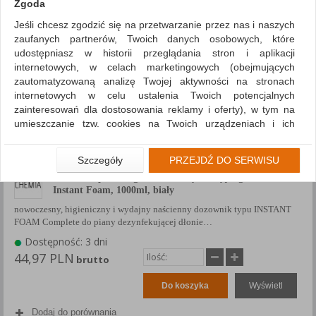
Zgoda
Jeśli chcesz zgodzić się na przetwarzanie przez nas i naszych
zaufanych partnerów, Twoich danych osobowych, które
udostępniasz w historii przeglądania stron i aplikacji
internetowych, w celach marketingowych (obejmujących
zautomatyzowaną analizę Twojej aktywności na stronach
internetowych w celu ustalenia Twoich potencjalnych
zainteresowań dla dostosowania reklamy i oferty), w tym na
umieszczanie tzw. cookies na Twoich urządzeniach i ich
odczytywanie, kliknij przycisk „Przejdź do serwisu”.
Jeśli nie chcesz wyrazić zgody lub ograniczyć jej zakres, kliknij
Szczegóły
PRZEJDŹ DO SERWISU
„Szczegóły”, gdzie znajdziesz wszelkie informacje o tym jak to
Dozownik pianowego środka dezynfekcyjnego DEB
zrobić . Te same informacje znajdziesz także na podstronie z
Instant Foam, 1000ml, biały
naszą polityką prywatności obowiązującą od 25 maja 2018.
nowoczesny, higieniczny i wydajny naścienny dozownik typu INSTANT
W przypadku użytkowników zalogowanych, aby umożliwić
FOAM Complete do piany dezynfekującej dłonie…
prawidłową realizację Umowy z Państwem i związane z tym
Dostępność: 3 dni
prawidłowe działanie naszej strony www, a w szczególności
44,97 PLN
brutto
np. wysłanie potwierdzenia zamówienia na Państwa email lub
wyświetlenie Państwu prawidłowych informacji o promocjach
Do koszyka
Wyświetl
czy cenach indywidualnych, ważna jest Państwa wcześniejsza
zgoda której udzieliliście podczas zakładania konta.
Dodaj do porównania